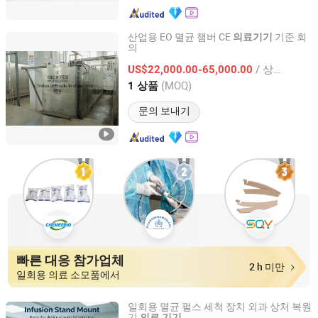
산업용 EO 멸균 챔버 CE
기준 회
의료
기기
의
Hangzhou Firsteo Machinery Equipment Co., Ltd.
/ 상품
US$22,000.00-65,000.00
Zhejiang, China
이후 2018
(MOQ)
1 상품
문의 보내기
빠른 대응 참가업체
2 h 미만
일회용 의료 소모품에서
일회용 멸균 펄스 세척 장치 외과 상처 복원
기
의료
기기