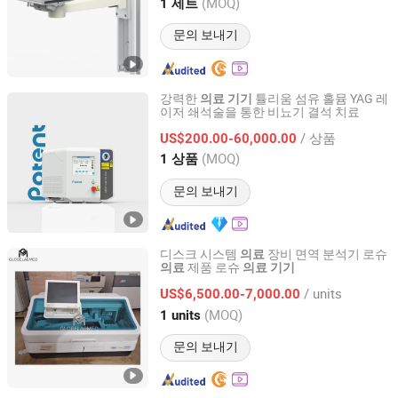
Guangdong, China
이후 2020
(MOQ)
1 세트
문의 보내기
강력한
튤리움 섬유 홀뮴 YAG 레
의료
기기
이저 쇄석술을 통한 비뇨기 결석 치료
GUANGZHOU POTENT MEDICAL EQUIPMENT JOINT-
STOCK CO., LTD.
/ 상품
US$200.00-60,000.00
(MOQ)
1 상품
Guangdong, China
이후 2021
문의 보내기
디스크 시스템
장비 면역 분석기 로슈
의료
제품 로슈
의료
의료
기기
Guangzhou Yinuo Medical Equipment Technology
Services Co., Ltd.
/ units
US$6,500.00-7,000.00
(MOQ)
1 units
Guangdong, China
이후 2025
문의 보내기