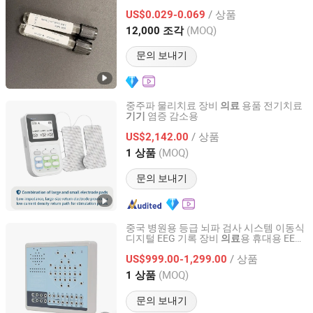
/ 상품
US$0.029-0.069
Shandong, China
이후 2026
(MOQ)
12,000 조각
문의 보내기
중주파 물리치료 장비
용품 전기치료
의료
염증 감소용
기기
Guangzhou Medisys Technology Co., Ltd.
/ 상품
US$2,142.00
Guangdong, China
이후 2025
(MOQ)
1 상품
문의 보내기
중국 병원용 등급 뇌파 검사 시스템 이동식
디지털 EEG 기록 장비
용 휴대용 EEG
의료
Guopeng Global Healthcare Management (Chengdu) Co.,
기계 모니터 장치
가격
기기
Ltd.
/ 상품
US$999.00-1,299.00
(MOQ)
1 상품
Sichuan, China
이후 2025
문의 보내기