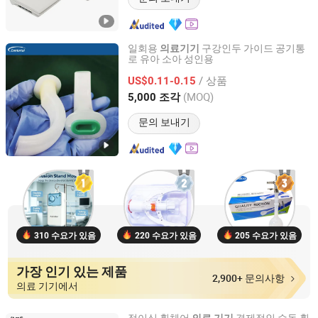
일회용
구강인두 가이드 공기통
의료
기기
로 유아 소아 성인용
Zhongshan Centurial Medical Technology Co., Ltd.
/ 상품
US$0.11-0.15
Guangdong, China
이후 2021
(MOQ)
5,000 조각
문의 보내기
310 수요가 있음
220 수요가 있음
205 수요가 있음
가장 인기 있는 제품
2,900+ 문의사항
의료 기기에서