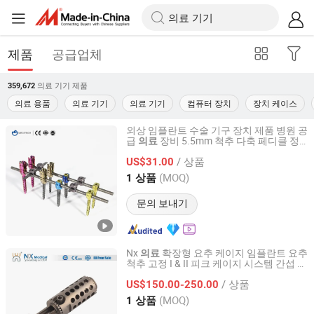
제품
공급업체
의료 기기
제품
359,672
의료 용품
의료 기기
의료 기기
컴퓨터 장치
장치 케이스
외상 임플란트 수술 기구 장치 제품 병원 공
급
장비 5.5mm 척추 다축 페디클 정
의료
CHANGZHOU MEDITECH TECHNOLOGY CO., LTD.
형외과 나사
/ 상품
US$31.00
Jiangsu, China
이후 2021
(MOQ)
1 상품
문의 보내기
Nx
확장형 요추 케이지 임플란트 요추
의료
척추 고정 I & II 피크 케이지 시스템 간섭 융
Changzhou Nanxiang Medical Device Co., Ltd
합 장치
/ 상품
US$150.00-250.00
Jiangsu, China
이후 2025
(MOQ)
1 상품