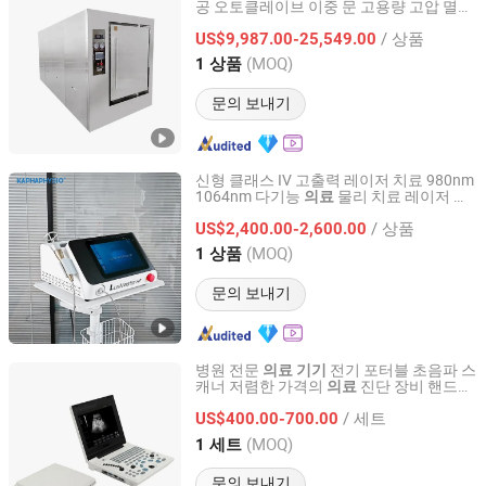
공 오토클레이브 이중 문 고용량 고압 멸균
Hefei Sada Medical Equipment Co., Ltd.
기 -
Cssd 멸균 장비
의료
기기
/ 상품
US$9,987.00-25,549.00
Anhui, China
이후 2015
(MOQ)
1 상품
문의 보내기
신형 클래스 IV 고출력 레이저 치료 980nm
1064nm 다기능
물리 치료 레이저 통
의료
Guangzhou Kapha Electronic Technology Co., Ltd.
증 완화 장치
/ 상품
US$2,400.00-2,600.00
Guangdong, China
이후 2017
(MOQ)
1 상품
문의 보내기
병원 전문
전기 포터블 초음파 스
의료
기기
캐너 저렴한 가격의
진단 장비 핸드헬
의료
Hefei Sada Medical Equipment Co., Ltd.
드 초음파
/ 세트
US$400.00-700.00
Anhui, China
이후 2015
(MOQ)
1 세트
문의 보내기