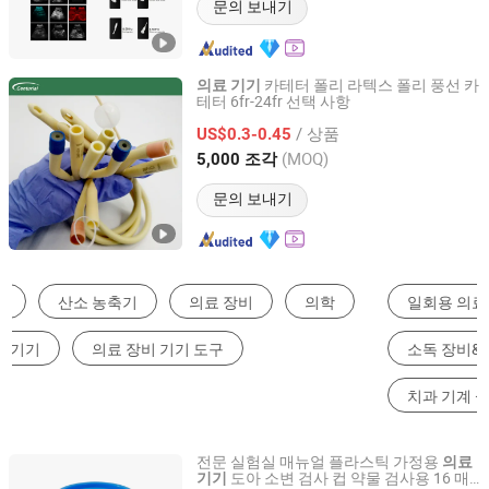
문의 보내기
카테터 폴리 라텍스 폴리 풍선 카
의료
기기
테터 6fr-24fr 선택 사항
Zhongshan Centurial Medical Technology Co., Ltd.
/ 상품
US$0.3-0.45
Guangdong, China
이후 2021
(MOQ)
5,000 조각
문의 보내기
일회용 의료 소모품
의료 진단 장비
소독 장비&멸균기
수술 전용 설비
수술 기구
치과 기계 설비
전문 실험실 매뉴얼 플라스틱 가정용
의료
도아 소변 검사 컵 약물 검사용 16 매
기기
Safecare Biotech(Hangzhou) Co., Ltd.