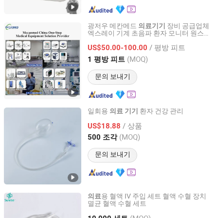
광저우 메칸메드
장비 공급업체
의료
기기
엑스레이 기계 초음파 환자 모니터 원스톱
Guangzhou MeCan Medical Limited
병원 솔루션
/ 평방 피트
US$50.00-100.00
Guangdong, China
이후 2015
(MOQ)
1 평방 피트
문의 보내기
일회용
환자 건강 관리
의료
기기
Ningbo Yuxin Medical Equipment Co.,Ltd.
/ 상품
US$18.88
(MOQ)
500 조각
Zhejiang, China
이후 2024
문의 보내기
용 혈액 IV 주입 세트 혈액 수혈 장치
의료
멸균 혈액 수혈 세트
Zibo Sunrise Medical Co., Ltd.
(MOQ)