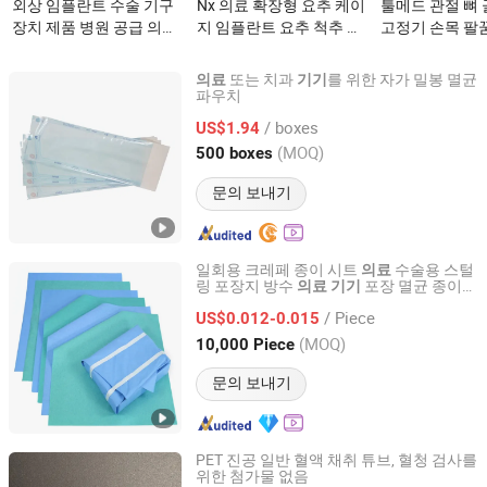
외상 임플란트 수술 기구
Nx 의료 확장형 요추 케이
툴메드 관절 뼈
장치 제품 병원 공급 의료
지 임플란트 요추 척추 고
고정기 손목 팔
장비 5.5mm 척추 다축 페
정 I & II 피크 케이지 시스
대퇴 외부 고정
디클 정형외과 나사이(가)
템 간섭 융합 장치이(가)
기기이(가) 무
또는 치과
를 위한 자가 밀봉 멸균
의료
기기
무엇인가요?
무엇인가요?
파우치
Anqing Topeak Medical Co., Ltd.
/ boxes
US$1.94
Anhui, China
이후 2019
(MOQ)
500 boxes
문의 보내기
일회용 크레페 종이 시트
수술용 스털
의료
링 포장지 방수
포장 멸균 종이
의료
기기
HEFEI TELIJIE SANITARY MATERIAL CO., LTD.
오토클레이브 크레페 종이 롤
/ Piece
US$0.012-0.015
Anhui, China
이후 2022
(MOQ)
10,000 Piece
문의 보내기
PET 진공 일반 혈액 채취 튜브, 혈청 검사를
위한 첨가물 없음
Maxim Medical and Labware Co., Ltd