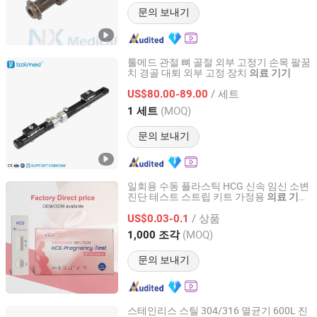
문의 보내기
툴메드 관절 뼈 골절 외부 고정기 손목 팔꿈
치 경골 대퇴 외부 고정 장치
의료
기기
Changzhou Toolmed Medical Instruments Co., Ltd.
/ 세트
US$80.00-89.00
Jiangsu, China
이후 2021
(MOQ)
1 세트
문의 보내기
일회용 수동 플라스틱 HCG 신속 임신 소변
진단 테스트 스트립 키트 가정용
의료
기기
Safecare Biotech(Hangzhou) Co., Ltd.
병리 분석용
/ 상품
US$0.03-0.1
Zhejiang, China
이후 2026
(MOQ)
1,000 조각
문의 보내기
스테인리스 스틸 304/316 멸균기 600L 진