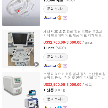
10,000 세트
Shandong, China
이후 2021
문의 보내기
재생된 3D
장비 컬러 도플러 초음파
의료
기계 민드레이
제품
민드레
의료
의료
기기
Guangzhou Yinuo Medical Equipment Technology
이
Services Co., Ltd.
/ units
US$2,700.00-3,000.00
(MOQ)
1 units
Guangdong, China
이후 2025
문의 보내기
소형 C13 요소 호흡 검사 장치: 분산형 비침
습적 H. Pylori 진단 및 현장 감시를 위한 휴
Qingdao New Stone Imp&Exp Co., Ltd.
대용
표준 제공
의료
/ 상품
US$2,500.00-3,000.00
Shandong, China
이후 2024
(MOQ)
1 상품
문의 보내기