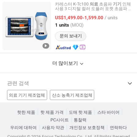
카레스터 K-Tc100
초음파
인체
의료
기기
사용 3 디지털 컬러 도플러 포켓 초음파 장
Karestar Technology (Xuzhou) Co., Ltd.
치 1
/ units
US$1,499.00-1,599.00
Jiangsu, China
이후 2024
(MOQ)
1 units
문의 보내기
더 많이보기
관련 검색
의료 기기 제조업체
산소 농축기 제조업체
의료 장비 제조업체
의학 제조업체
중국 의료 기기 공장
핫한 제품
핫 제품 가격
도매 핫 제품
스타 바이어
PC사이트
통찰력
의료 장비 기기 도구 공장
휴대용 의료 기기 공장
우리에 대하여
사용자 약관
개인정보 보호정책
연락하다
자동화 장치 공장
일회용 의료 기기 가격
진단 장치 가격
Copyright © 2026 Focus Technology Co., Ltd. All Rights Reserved