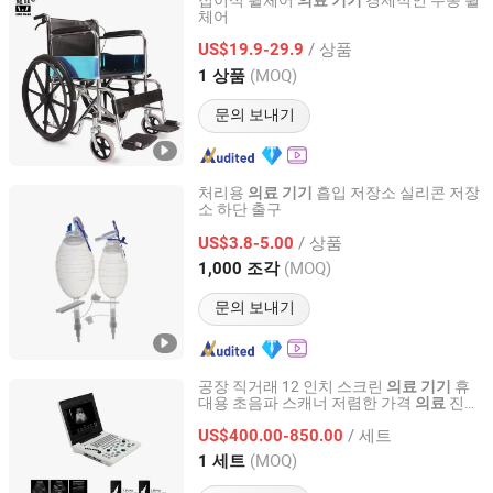
접이식 휠체어
경제적인 수동 휠
의료
기기
체어
Shanghai Brother Medical Manufacturer Co., Ltd.
/ 상품
US$19.9-29.9
Shanghai, China
이후 2019
(MOQ)
1 상품
문의 보내기
처리용
흡입 저장소 실리콘 저장
의료
기기
소 하단 출구
Ningbo Luke Medical Devices Co., Ltd.
/ 상품
US$3.8-5.00
Zhejiang, China
이후 2016
(MOQ)
1,000 조각
문의 보내기
공장 직거래 12 인치 스크린
휴
의료
기기
대용 초음파 스캐너 저렴한 가격
진단
의료
Hefei Sada Medical Equipment Co., Ltd.
장비
초음파 장치
의료
/ 세트
US$400.00-850.00
Anhui, China
이후 2015
(MOQ)
1 세트