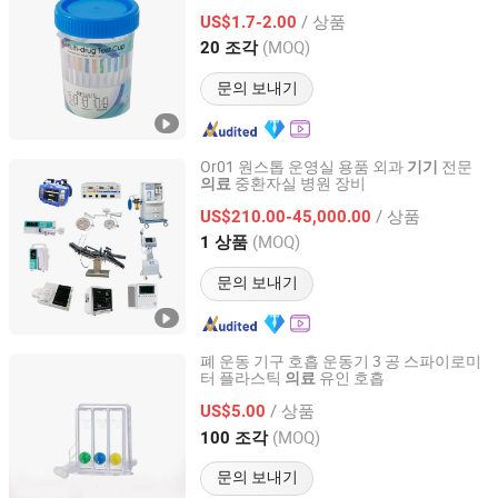
개변수 임상 사용
/ 상품
US$1.7-2.00
Zhejiang, China
이후 2026
(MOQ)
20 조각
문의 보내기
Or01 원스톱 운영실 용품 외과
전문
기기
중환자실 병원 장비
의료
GUANGZHOU LEYTE MEDICAL EQUIPMENT CO LIMITED
/ 상품
US$210.00-45,000.00
Guangdong, China
이후 2022
(MOQ)
1 상품
문의 보내기
폐 운동 기구 호흡 운동기 3 공 스파이로미
터 플라스틱
유인 호흡
의료
Ningbo Jingjie Medical Device Co., Ltd
/ 상품
US$5.00
Zhejiang, China
이후 2025
(MOQ)
100 조각
문의 보내기