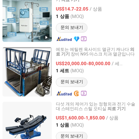
Guangdong Power on Mould Co., Ltd.
/ 상품
US$14.7-22.05
Guangdong, China
이후 2025
(MOQ)
1 상품
문의 보내기
에토는 에틸렌 옥사이드 멸균기 캐나다
의
장비 N95 마스크 치과 멸균입니다
료
기기
Zhejiang Bocon Intelligent Equipment Co., Ltd.
/ 세트
US$20,000.00-80,000.00
Zhejiang, China
이후 2021
(MOQ)
1 세트
문의 보내기
다섯 개의 제어가 있는 정형외과 전기 수술
대 스테인리스 스틸 오티실
의료
기기
Qufu Lekang Medical Technology Group Co., Ltd.
/ 상품
US$1,600.00-1,850.00
Shandong, China
이후 2024
(MOQ)
1 상품
문의 보내기