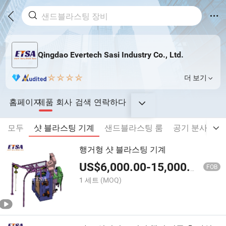
Qingdao Evertech Sasi Industry Co., Ltd.
더 보기
홈페이지
제품
회사
검색
연락하다
모두
샷 블라스팅 기계
샌드블라스팅 룸
공기 분사 및 
행거형 샷 블라스팅 기계
US$
6,000.00
-
15,000.00
FOB
1 세트
(MOQ)