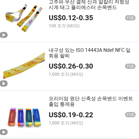
고주파 무선 결제 산과 알칼리 저항성
시계 태그 폴리에스터 손목밴드
US$
0.12
-
0.35
FOB
100 조각
(MOQ)
내구성 있는 ISO 14443A Ndef NFC 일
회용 팔찌
US$
0.26
-
0.30
FOB
1,000 조각
(MOQ)
프리미엄 원단 신축성 손목밴드 이벤트
출입 통제용
US$
0.19
-
0.22
FOB
1,000 조각
(MOQ)