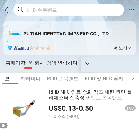
PUTIAN IDENTTAG IMP&EXP CO., LTD.
더 보기
홈페이지
제품
회사
검색
연락하다
모두
카라비너
RFID 손목밴드
RFID 및 NFC 팔찌
직물
RFID NFC 염료 승화 직조 새틴 원단 폴
리에스터 신축성 이벤트 손목밴드
US$
0.13
-
0.50
FOB
100 조각
(MOQ)