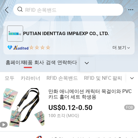
PUTIAN IDENTTAG IMP&EXP CO., LTD.
더 보기
홈페이지
제품
회사
검색
연락하다
모두
카라비너
RFID 손목밴드
RFID 및 NFC 팔찌
직물
만화 애니메이션 캐릭터 목걸이와 PVC
카드 홀더 세트 학생용
US$
0.12
-
0.50
FOB
100 조각
(MOQ)