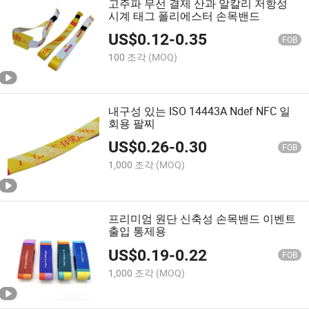
고주파 무선 결제 산과 알칼리 저항성
시계 태그 폴리에스터 손목밴드
US$
0.12
-
0.35
FOB
100 조각
(MOQ)
내구성 있는 ISO 14443A Ndef NFC 일
회용 팔찌
US$
0.26
-
0.30
FOB
1,000 조각
(MOQ)
프리미엄 원단 신축성 손목밴드 이벤트
출입 통제용
US$
0.19
-
0.22
FOB
1,000 조각
(MOQ)