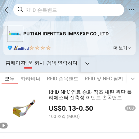
PUTIAN IDENTTAG IMP&EXP CO., LTD.
더 보기
홈페이지
제품
회사
검색
연락하다
모두
카라비너
RFID 손목밴드
RFID 및 NFC 팔찌
직물
RFID NFC 염료 승화 직조 새틴 원단 폴
리에스터 신축성 이벤트 손목밴드
US$
0.13
-
0.50
FOB
100 조각
(MOQ)