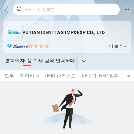
PUTIAN IDENTTAG IMP&EXP CO., LTD.
더 보기
홈페이지
제품
회사
검색
연락하다
모두
카라비너
RFID 손목밴드
RFID 및 NFC 팔찌
직물