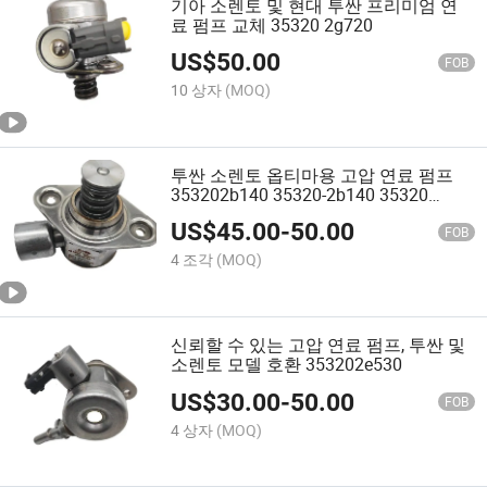
기아 소렌토 및 현대 투싼 프리미엄 연
료 펌프 교체 35320 2g720
US$
50.00
FOB
10 상자
(MOQ)
투싼 소렌토 옵티마용 고압 연료 펌프
353202b140 35320-2b140 35320
2b140
US$
45.00
-
50.00
FOB
4 조각
(MOQ)
신뢰할 수 있는 고압 연료 펌프, 투싼 및
소렌토 모델 호환 353202e530
US$
30.00
-
50.00
FOB
4 상자
(MOQ)