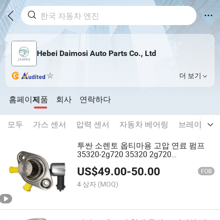
Hebei Daimosi Auto Parts Co., Ltd
더 보기
홈페이지
제품
회사
연락하다
모두
가스 센서
압력 센서
자동차 베어링
브레이크
투싼 소렌토 옵티마용 고압 연료 펌프
35320-2g720 35320 2g720
353202g720
US$
49.00
-
50.00
FOB
4 상자
(MOQ)