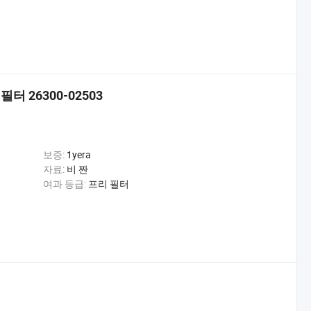
 26300-02503
보증:
1yera
자료:
비 짠
여과 등급:
프리 필터