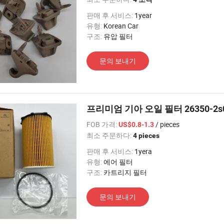
판매 후 서비스:
1year
유형:
Korean Car
구조:
유압 필터
문의 보내기
프리미엄 기아 오일 필터 26350-2
FOB 가격:
/ pieces
US$0.8-1.3
최소 주문하다:
4 pieces
판매 후 서비스:
1yera
유형:
에어 필터
구조:
카트리지 필터
문의 보내기