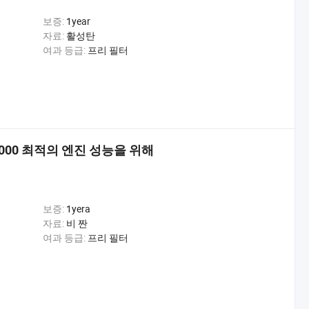
보증:
1year
자료:
활성탄
여과 등급:
프리 필터
s000 최적의 엔진 성능을 위해
보증:
1yera
자료:
비 짠
여과 등급:
프리 필터