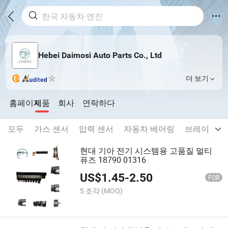
Hebei Daimosi Auto Parts Co., Ltd
더 보기
홈페이지
제품
회사
연락하다
모두
가스 센서
압력 센서
자동차 베어링
브레이크
현대 기아 전기 시스템용 고품질 멀티
퓨즈 18790 01316
US$
1.45
-
2.50
FOB
5 조각
(MOQ)