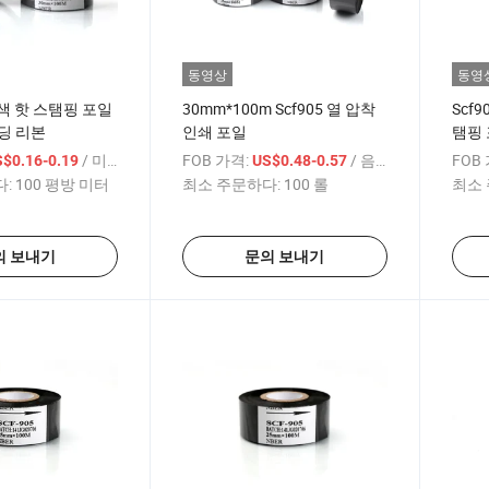
동영상
동영
은색 핫 스탬핑 포일
30mm*100m Scf905 열 압착
Scf
딩 리본
인쇄 포일
탬핑 
/ 미터
FOB 가격:
/ 음량
FOB
$0.16-0.19
US$0.48-0.57
:
100 평방 미터
최소 주문하다:
100 롤
최소 
의 보내기
문의 보내기