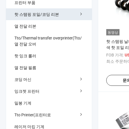
프린터 부품
핫 스탬핑 포일/코딩 리본
열 전달 리본
동영상
Tto/Thermal transfer overprinter(Tto/
핫 스탬핑 날
열 전달 오버
색 핫 포일 
FOB 가격:
US
핫 잉크 롤러
최소 주문하다
열 전달 필름
코딩 머신
문
잉크젯 프린터
밀봉 기계
Tto Printer(프린터로
레이저 마킹 기계