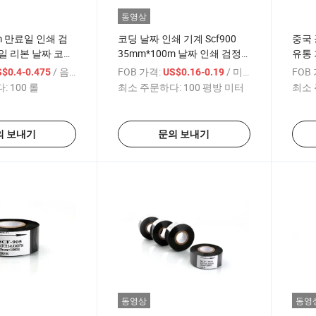
동영상
m 만료일 인쇄 검
코딩 날짜 인쇄 기계 Scf900
중국 
일 리본 날짜 코딩
35mm*100m 날짜 인쇄 검정
유통 
 리본
열전사 코딩 리본
롤 검
/ 음량
FOB 가격:
/ 미터
FOB
$0.4-0.475
US$0.16-0.19
:
100 롤
최소 주문하다:
100 평방 미터
최소 
의 보내기
문의 보내기
동영상
동영