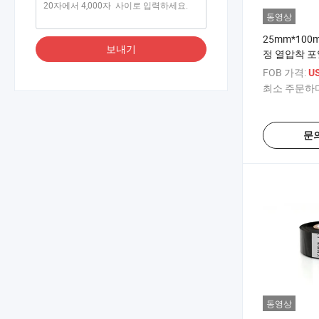
동영상
25mm*100
보내기
정 열압착 포
리본 열전사
FOB 가격:
US
최소 주문하다
문
동영상