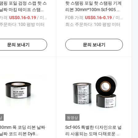
탬핑 포일 검정 스캡 핫 스
핫 스탬핑 포일 핫 스탬핑 기계
날짜 마킹 테이프 스탬핑
리본 30mm*100m Scf-905 인
 리본
쇄용 코딩 리본
 가격:
/ 미터
FOB 가격:
/ 미터
US$0.16-0.19
US$0.16-0.19
주문하다:
100 평방 미터
최소 주문하다:
100 평방 미터
문의 보내기
문의 보내기
상
동영상
30mm 폭 코딩 리본 날짜
Scf-905 특별한 디자인으로 널
날짜 코드 리본 Dy8
리 사용되는 도매 다채로운 포