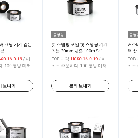
동영상
동영
짜 코딩 기계 검은
핫 스탬핑 포일 핫 스탬핑 기계
커스터
리본
리본 30mm 넓은 100m Scf-
랙 핫
905 인쇄용 코딩 리본
8/HP
/ 미터
FOB 가격:
/ 미터
FOB
$0.16-0.19
US$0.16-0.19
기계
:
100 평방 미터
최소 주문하다:
100 평방 미터
최소 
의 보내기
문의 보내기