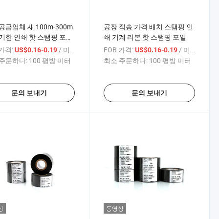
공급업체 새 100m-300m
공장 직송 가격 배치 스탬핑 인
기한 인쇄 핫 스탬핑 포일
쇄 기계 리본 핫 스탬핑 포일
정 코드 날짜 리본 가격
 가격:
/ 미터
FOB 가격:
/ 미터
US$0.16-0.19
US$0.16-0.19
주문하다:
100 평방 미터
최소 주문하다:
100 평방 미터
문의 보내기
문의 보내기
상
동영상