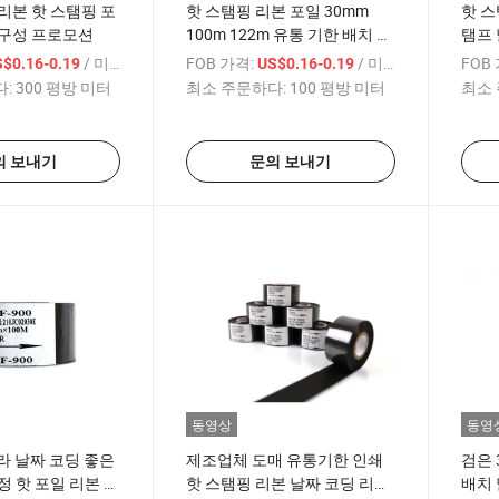
리본 핫 스탬핑 포
핫 스탬핑 리본 포일 30mm
핫 스
내구성 프로모션
100m 122m 유통 기한 배치 번
탬프 
호 스탬프 포일 코딩 기계용 열
포일
/ 미터
FOB 가격:
/ 미터
FOB
$0.16-0.19
US$0.16-0.19
전사 리본
:
300 평방 미터
최소 주문하다:
100 평방 미터
최소 
의 보내기
문의 보내기
동영상
동영
브라 날짜 코딩 좋은
제조업체 도매 유통기한 인쇄
검은 
정 핫 포일 리본 핫
핫 스탬핑 리본 날짜 코딩 리본
배치 