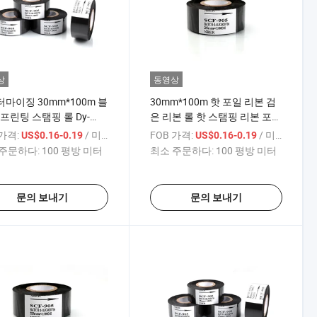
상
동영상
마이징 30mm*100m 블
30mm*100m 핫 포일 리본 검
 프린팅 스탬핑 롤 Dy-
은 리본 롤 핫 스탬핑 리본 포일
241/HP-241b 날짜 코딩
코딩 기계에 사용됨
 가격:
/ 미터
FOB 가격:
/ 미터
US$0.16-0.19
US$0.16-0.19
용
주문하다:
100 평방 미터
최소 주문하다:
100 평방 미터
문의 보내기
문의 보내기