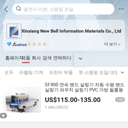
Xinxiang New Bell Information Materials Co., Ltd
더 보기
홈페이지
제품
회사
검색
연락하다
모두
라벨링 기계
프린터 부품
핫 스탬핑 포일/코딩 리
Sf-900 연속 밴드 실링기 자동 수평 밴드
실링기 파우치 실링기 PVC 가방 필름용
US$
115.00
-
135.00
FOB
1 sets
(MOQ)