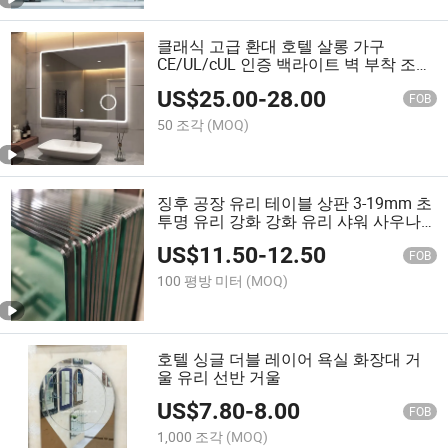
클래식 고급 환대 호텔 살롱 가구
CE/UL/cUL 인증 백라이트 벽 부착 조명
욕실 LED 조명 스마트 거울 및 증기 제
US$
25.00
-
28.00
거기
FOB
50 조각
(MOQ)
징후 공장 유리 테이블 상판 3-19mm 초
투명 유리 강화 강화 유리 샤워 사우나
문용
US$
11.50
-
12.50
FOB
100 평방 미터
(MOQ)
호텔 싱글 더블 레이어 욕실 화장대 거
울 유리 선반 거울
US$
7.80
-
8.00
FOB
1,000 조각
(MOQ)