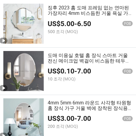
징후 2023 홈 도매 프레임 없는 연마된
가장자리 4mm 비스듬한 거울 욕실 가
구용
US$
5.00
-
6.50
FOB
500 조각
(MOQ)
도매 미용실 호텔 홈 장식 스마트 거울
전신 메이크업 벽걸이 비스듬한 테두리
프레임 없는 드레싱 화장대 욕실 거울
US$
0.10
-
7.00
FOB
10 조각
(MOQ)
4mm 5mm 6mm 라운드 사각형 타원형
홈 장식 가구 거울 벽에 장착된 장식용
베벨 욕실 거울 욕실 평범한 화장대 메
US$
3.00
-
7.00
이크업 거울
FOB
200 조각
(MOQ)