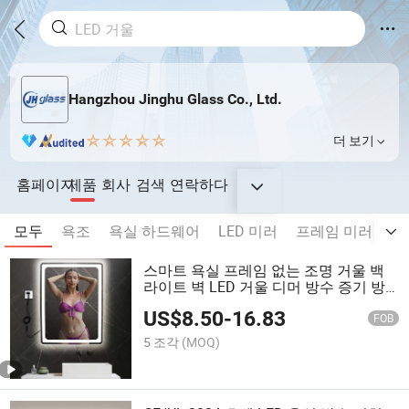
Hangzhou Jinghu Glass Co., Ltd.
더 보기
홈페이지
제품
회사
검색
연락하다
모두
욕조
욕실 하드웨어
LED 미러
프레임 미러
프
스마트 욕실 프레임 없는 조명 거울 백
라이트 벽 LED 거울 디머 방수 증기 방
지
US$
8.50
-
16.83
FOB
5 조각
(MOQ)