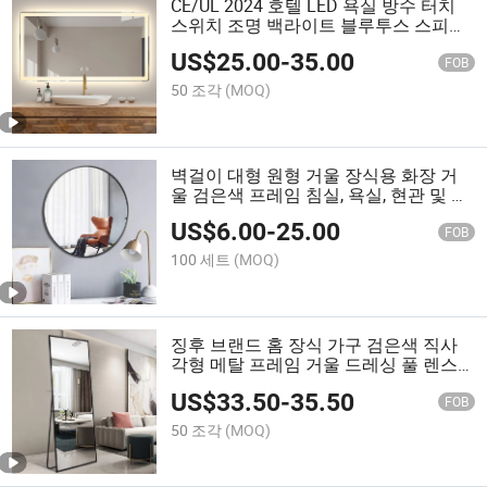
CE/UL 2024 호텔 LED 욕실 방수 터치
스위치 조명 백라이트 블루투스 스피커
벽 거울 현대 욕실 가구
US$
25.00
-
35.00
FOB
50 조각
(MOQ)
벽걸이 대형 원형 거울 장식용 화장 거
울 검은색 프레임 침실, 욕실, 현관 및 식
당용
US$
6.00
-
25.00
FOB
100 세트
(MOQ)
징후 브랜드 홈 장식 가구 검은색 직사
각형 메탈 프레임 거울 드레싱 풀 렌스
서 있는 바닥 거울 OEM 포장 포함
US$
33.50
-
35.50
FOB
50 조각
(MOQ)