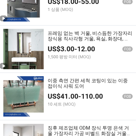
US$
18.00
-
55.00
FOB
1 상품
(MOQ)
프레임 없는 벽 거울, 비스듬한 가장자리
장식용 직사각형 거울, 욕실, 화장대, 거
실용
US$
3.00
-
12.00
FOB
1,500 평방 미터
(MOQ)
이중 측면 간편 세척 코팅이 있는 이중
접이식 샤워 도어
US$
41.00
-
110.00
FOB
10 세트
(MOQ)
징후 제조업체 ODM 장식 투명 은색 거
울 가장자리 가공 비벨드 화장실 거울