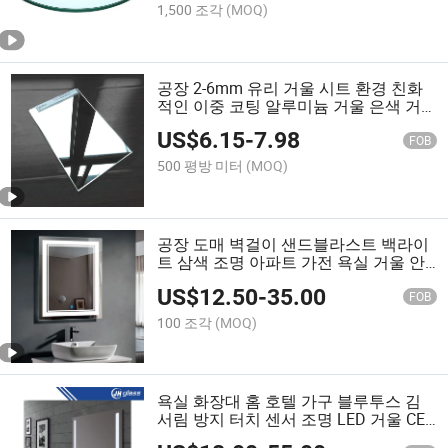
1,500 조각
(MOQ)
공장 2-6mm 유리 거울 시트 환경 친화
적인 이중 코팅 알루미늄 거울 은색 거
울 구리 없는 거울 가정용 응용 프로그
US$
6.15
-
7.98
램
FOB
500 평방 미터
(MOQ)
공장 도매 벽걸이 샌드블라스트 백라이
트 삼색 조명 아파트 가전 욕실 거울 안
티포그
US$
12.50
-
35.00
FOB
100 조각
(MOQ)
욕실 화장대 홈 호텔 가구 블루투스 김
서림 방지 터치 센서 조명 LED 거울 CE
인증 포함