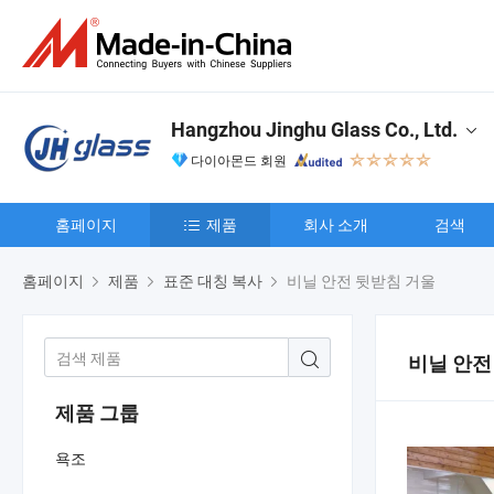
Hangzhou Jinghu Glass Co., Ltd.
다이아몬드 회원
홈페이지
제품
회사 소개
검색
홈페이지
제품
표준 대칭 복사
비닐 안전 뒷받침 거울
비닐 안전
제품 그룹
욕조