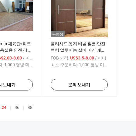
동영상
 6mm 체육관/피트
폴리시드 엣지 비닐 필름 안전
미용실용 안전 강화
백킹 알루미늄 실버 미러 캐비
울
닛 옷장 욕실 거울 가구
/ 미터
FOB 가격:
/ 미터
$2.00-8.00
US$3.5-8.00
:
1,000 평방 미터
최소 주문하다:
1,000 평방 미터
의 보내기
문의 보내기
36
48
24