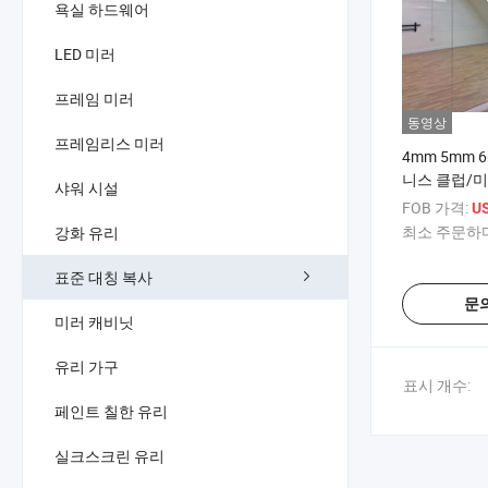
욕실 하드웨어
LED 미러
프레임 미러
동영상
프레임리스 미러
4mm 5mm
니스 클럽/
샤워 시설
비닐 은색 거
FOB 가격:
US
최소 주문하다
강화 유리
표준 대칭 복사
문
미러 캐비닛
유리 가구
표시 개수:
페인트 칠한 유리
실크스크린 유리