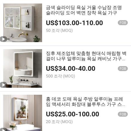
금색 슬라이딩 욕실 거울 수납장 조명
슬라이딩 도어 벽면 장착 욕실 가구
US$
103.00
-
110.00
FOB
50 조각
(MOQ)
징후 제조업체 맞춤형 현대식 매립형 벽
걸이 나무 알루미늄 욕실 캐비닛 가구
위생용 세면대 LED 거울 캐비닛
US$
34.00
-
40.00
FOB
500 조각
(MOQ)
홈 데코 도매 욕실 주방 알루미늄 프레
임 액세서리 화장대 블루투스 가구 스마
트 조명 LED 약장
US$
25.00
-
100.00
FOB
20 조각
(MOQ)