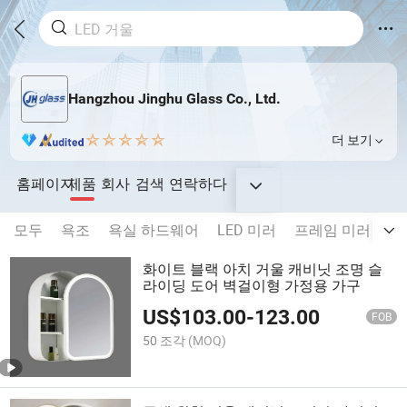
Hangzhou Jinghu Glass Co., Ltd.
더 보기
홈페이지
제품
회사
검색
연락하다
모두
욕조
욕실 하드웨어
LED 미러
프레임 미러
프
화이트 블랙 아치 거울 캐비닛 조명 슬
라이딩 도어 벽걸이형 가정용 가구
US$
103.00
-
123.00
FOB
50 조각
(MOQ)