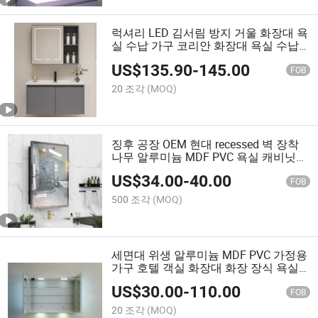
럭셔리 LED 김서림 방지 거울 화장대 욕
실 수납 가구 코리안 화장대 욕실 수납
가구
US$
135.90
-
145.00
FOB
20 조각
(MOQ)
징후 공장 OEM 현대 recessed 벽 장착
나무 알루미늄 MDF PVC 욕실 캐비닛
가구 위생 화장대 거울 달린 캐비닛
US$
34.00
-
40.00
FOB
500 조각
(MOQ)
세면대 위생 알루미늄 MDF PVC 가정용
가구 호텔 객실 화장대 화장 장식 욕실
벽걸이 드레싱 메이크업 면도 수납 LED
US$
30.00
-
110.00
거울 캐비닛
FOB
20 조각
(MOQ)