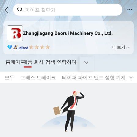
Zhangjiagang Baorui Machinery Co., Ltd.
더 보기
홈페이지
제품
회사
검색
연락하다
모두
프레스 브레이크
테이퍼 파이프 엔드 성형 기계
레