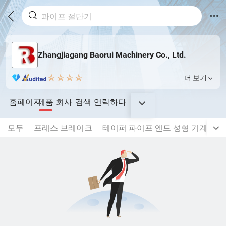
Zhangjiagang Baorui Machinery Co., Ltd.
더 보기
홈페이지
제품
회사
검색
연락하다
모두
프레스 브레이크
테이퍼 파이프 엔드 성형 기계
레