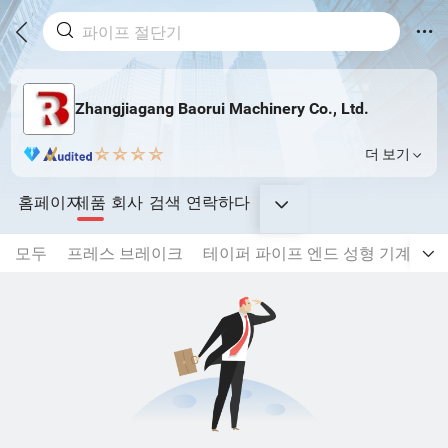
Zhangjiagang Baorui Machinery Co., Ltd.
더 보기
홈페이지
제품
회사
검색
연락하다
모두
프레스 브레이크
테이퍼 파이프 엔드 성형 기계
레