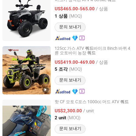
Hangzhou High Per Corporation Limited
/ 상품
US$465.00-565.00
Zhejiang, China
이후 2010
(MOQ)
1 상품
문의 보내기
125cc 가스 ATV
바이크 8inch 바퀴 4
쿼드
륜 오토바이 농장
쿼드
Hangzhou High Per Corporation Limited
/ 상품
US$419.00-469.00
Zhejiang, China
이후 2010
(MOQ)
5 조각
문의 보내기
핫 CF 모토 C포스 1000cc 머드 ATV
쿼드
Hengshui Zhongxin Lanchen Hydraulic Co., Ltd
/ unit
US$2,300.00
(MOQ)
2 unit
Hebei, China
이후 2024
문의 보내기