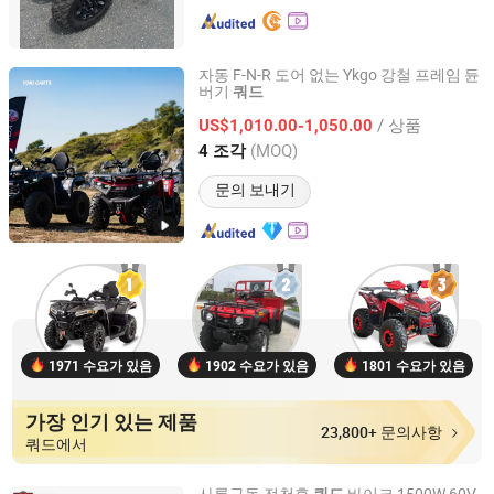
자동 F-N-R 도어 없는 Ykgo 강철 프레임 듄
버기
쿼드
Taizhou Yoki Carts Co., Ltd.
/ 상품
US$1,010.00-1,050.00
Jiangsu, China
이후 2026
(MOQ)
4 조각
문의 보내기
1971 수요가 있음
1902 수요가 있음
1801 수요가 있음
가장 인기 있는 제품
23,800+ 문의사항
쿼드에서