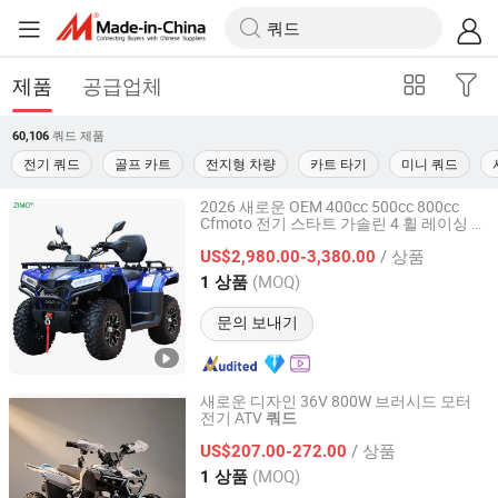
제품
공급업체
쿼드
제품
60,106
전기 쿼드
골프 카트
전지형 차량
카트 타기
미니 쿼드
2026 새로운 OEM 400cc 500cc 800cc
Cfmoto 전기 스타트 가솔린 4 휠 레이싱 오
Shanghai Lannmarker Industrial Co., Ltd.
토바이 CF 모토 스포츠 농업 유틸리티 UTV
/ 상품
오프로드 4X4 ATV
성인용
US$2,980.00-3,380.00
쿼드
Shanghai, China
이후 2010
(MOQ)
1 상품
문의 보내기
새로운 디자인 36V 800W 브러시드 모터
전기 ATV
쿼드
Hangzhou High Per Corporation Limited
/ 상품
US$207.00-272.00
Zhejiang, China
이후 2010
(MOQ)
1 상품