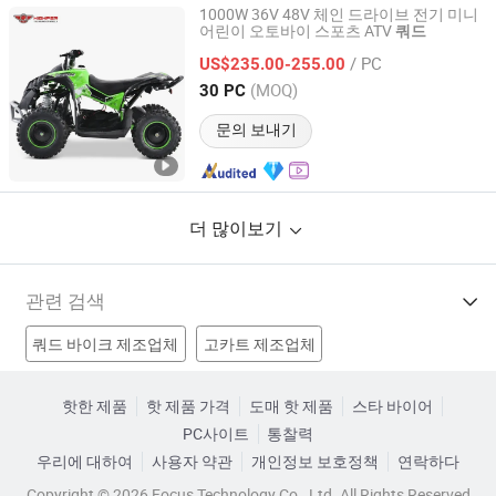
1000W 36V 48V 체인 드라이브 전기 미니
어린이 오토바이 스포츠 ATV
쿼드
WUYI QIDE INDUSTRY AND TRADE CO., LTD.
/ PC
US$235.00-255.00
Zhejiang, China
이후 2023
(MOQ)
30 PC
문의 보내기
더 많이보기
관련 검색
쿼드 바이크 제조업체
고카트 제조업체
4-stroke 쿼드 제조업체
포켓 쿼드 제조업체
핫한 제품
핫 제품 가격
도매 핫 제품
스타 바이어
PC사이트
통찰력
250CC 쿼드 공장
키드 쿼드 공장
에파 쿼드 공장
우리에 대하여
사용자 약관
개인정보 보호정책
연락하다
250cc ATV 쿼드 공장
새 ATV 가격
유티브이 가격
Copyright © 2026 Focus Technology Co., Ltd. All Rights Reserved