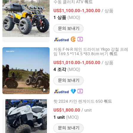
수동 클러치 ATV
쿼드
Wuhan Lna Machinery Equipment Co., Ltd
/ 상품
US$1,100.00-1,300.00
Hubei, China
이후 2025
(MOQ)
1 상품
문의 보내기
자동 F-N-R 체인 드라이브 Ykgo 강철 프레
임 169.5 *114.5 *83.8cm 버기
쿼드
Taizhou Yoki Carts Co., Ltd.
/ 상품
US$1,010.00-1,050.00
Jiangsu, China
이후 2026
(MOQ)
4 조각
문의 보내기
핫 2024 카안 렌게이드 650
쿼드
Hengshui Zhongxin Lanchen Hydraulic Co., Ltd
/ unit
US$1,800.00
(MOQ)
1 unit
Hebei, China
이후 2024
문의 보내기