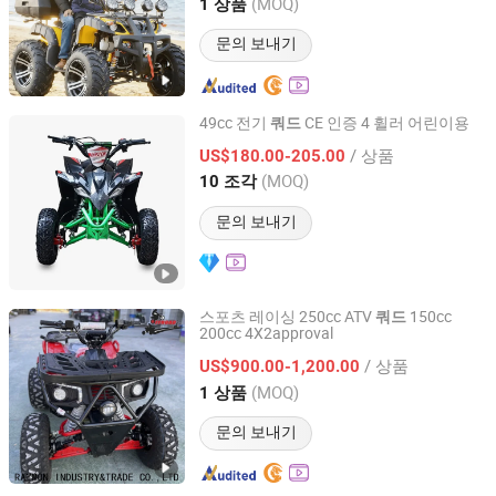
Hubei, China
이후 2025
(MOQ)
1 상품
문의 보내기
49cc 전기
CE 인증 4 휠러 어린이용
쿼드
Yongkang Zhisheng Import and Export Trading Co., Ltd.
/ 상품
US$180.00-205.00
(MOQ)
10 조각
Zhejiang, China
이후 2026
문의 보내기
스포츠 레이싱 250cc ATV
150cc
쿼드
200cc 4X2approval
Yongkang Raymon Industry&Trade Co., Ltd
/ 상품
US$900.00-1,200.00
Zhejiang, China
이후 2019
(MOQ)
1 상품
문의 보내기