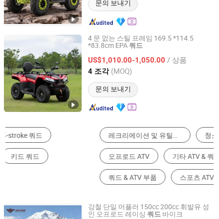
문의 보내기
4 문 없는 스틸 프레임 169.5 *114.5
*83.8cm EPA
쿼드
Taizhou Yoki Carts Co., Ltd.
/ 상품
US$1,010.00-1,050.00
Jiangsu, China
이후 2026
(MOQ)
4 조각
문의 보내기
레크리에이션 및 유틸리티 ATV
청소년 ATV
오프로드 ATV
기타 ATV & 쿼드
쿼드 & ATV 부품
스포츠 ATV
강철 단일 머플러 150cc 200cc 휘발유 성
인 오프로드 레이싱
바이크
쿼드
Hangzhou High Per Corporation Limited