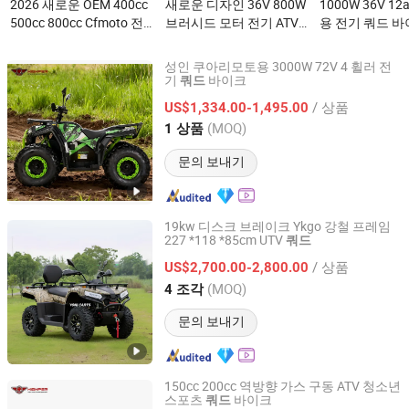
2026 새로운 OEM 400cc
새로운 디자인 36V 800W
1000W 36V 1
500cc 800cc Cfmoto 전
브러시드 모터 전기 ATV
용 전기 쿼드 바
기 스타트 가솔린 4 휠 레
쿼드이(가) 무엇인가요?
퀴이(가) 무엇
이싱 오토바이 CF 모토 스
성인 쿠아리모토용 3000W 72V 4 휠러 전
포츠 농업 유틸리티 UTV
기
바이크
쿼드
Hangzhou High Per Corporation Limited
오프로드 4X4 ATV 쿼드
/ 상품
US$1,334.00-1,495.00
성인용이(가) 무엇인가
Zhejiang, China
이후 2010
(MOQ)
1 상품
요?
문의 보내기
19kw 디스크 브레이크 Ykgo 강철 프레임
227 *118 *85cm UTV
쿼드
Taizhou Yoki Carts Co., Ltd.
/ 상품
US$2,700.00-2,800.00
Jiangsu, China
이후 2026
(MOQ)
4 조각
문의 보내기
150cc 200cc 역방향 가스 구동 ATV 청소년
스포츠
바이크
쿼드
Hangzhou High Per Corporation Limited