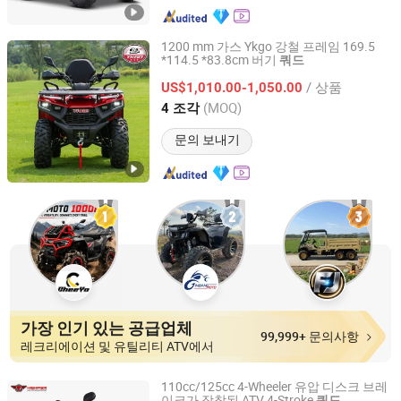
1200 mm 가스 Ykgo 강철 프레임 169.5
*114.5 *83.8cm 버기
쿼드
Taizhou Yoki Carts Co., Ltd.
/ 상품
US$1,010.00-1,050.00
Jiangsu, China
이후 2026
(MOQ)
4 조각
문의 보내기
가장 인기 있는 공급업체
99,999+ 문의사항
레크리에이션 및 유틸리티 ATV에서
110cc/125cc 4-Wheeler 유압 디스크 브레
이크가 장착된 ATV 4-Stroke
쿼드