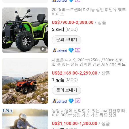
2026 베스트셀러 다기능 성인 휘발유
쿼드
바이크
Henan Camp Industrial Co., Ltd.
/ 상품
US$790.00-2,380.00
Henan, China
이후 2023
(MOQ)
5 조각
문의 보내기
새로운 디자인 200cc/250cc/300cc 신뢰
할 수 있는 성능 강력한 엔진 ATV 4X4
쿼드
Chongqing Yankun Import and Export Trading Co., Ltd
/ 상품
US$2,169.00-2,299.00
Chongqing, China
이후 2026
(MOQ)
1 상품
문의 보내기
농장 사용에 신뢰할 수 있는 Lna 전천후 타
이어 300cc 성인 가스 가스
성인
쿼드
Wuhan Lna Machinery Equipment Co., Ltd
/ 상품
US$1,100.00-1,300.00