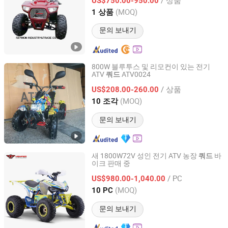
US$750.00-950.00
Zhejiang, China
이후 2019
(MOQ)
1 상품
문의 보내기
800W 블루투스 및 리모컨이 있는 전기
ATV
ATV0024
쿼드
Yongkang Guihou Industry and Trade Co., Ltd.
/ 상품
US$208.00-260.00
Zhejiang, China
이후 2017
(MOQ)
10 조각
문의 보내기
새 1800W72V 성인 전기 ATV 농장
바
쿼드
이크 판매 중
WUYI QIDE INDUSTRY AND TRADE CO., LTD.
/ PC
US$980.00-1,040.00
Zhejiang, China
이후 2023
(MOQ)
10 PC
문의 보내기