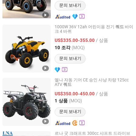
문의 보내기
1000W 36V 12ah 어린이용 전기
바이
쿼드
크 4 바퀴
Yongkang Zhisheng Import and Export Trading Co., Ltd.
/ 상품
US$335.00-355.00
Zhejiang, China
이후 2026
(MOQ)
10 조각
문의 보내기
엘나 자동 기어 CE 승인 사냥 차량 125cc
ATV
쿼드
Wuhan Lna Machinery Equipment Co., Ltd
/ 상품
US$350.00-450.00
Hubei, China
이후 2025
(MOQ)
1 상품
문의 보내기
르나 굿 크래프트 300cc 샤프트 드라이브