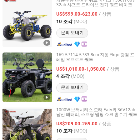
사륜구동 전천후
바이크 1500W 60V
쿼드
32ah 샤프트 드라이브 전기
바이크
쿼드
Hangzhou High Per Corporation Limited
/ 상품
US$599.00-623.00
Zhejiang, China
이후 2010
(MOQ)
10 조각
문의 보내기
169.5 *114.5 *83.8cm 자동 Ykgo 강철 프
레임 오프로드
쿼드
Taizhou Yoki Carts Co., Ltd.
/ 상품
US$1,010.00-1,050.00
Jiangsu, China
이후 2026
(MOQ)
4 조각
문의 보내기
1000W 브러시리스 모터 Eatv와 36V12ah
납산 배터리, 스프링 댐핑 쇼크 흡수기
쿼드
Hangzhou High Per Corporation Limited
/ 상품
US$209.00-259.00
Zhejiang, China
이후 2010
(MOQ)
10 조각