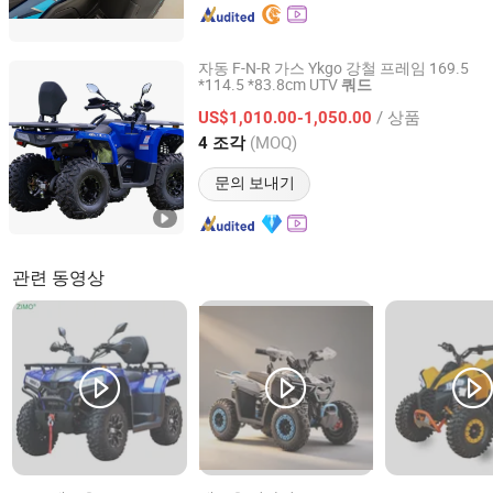
자동 F-N-R 가스 Ykgo 강철 프레임 169.5
*114.5 *83.8cm UTV
쿼드
Taizhou Yoki Carts Co., Ltd.
/ 상품
US$1,010.00-1,050.00
Jiangsu, China
이후 2026
(MOQ)
4 조각
문의 보내기
관련 동영상