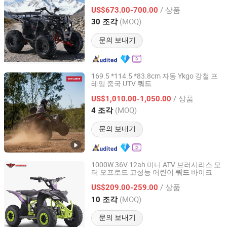
/ 상품
US$673.00-700.00
Zhejiang, China
이후 2010
(MOQ)
30 조각
문의 보내기
169.5 *114.5 *83.8cm 자동 Ykgo 강철 프
레임 중국 UTV
쿼드
Taizhou Yoki Carts Co., Ltd.
/ 상품
US$1,010.00-1,050.00
Jiangsu, China
이후 2026
(MOQ)
4 조각
문의 보내기
1000W 36V 12ah 미니 ATV 브러시리스 모
터 오프로드 고성능 어린이
바이크
쿼드
Hangzhou High Per Corporation Limited
/ 상품
US$209.00-259.00
Zhejiang, China
이후 2010
(MOQ)
10 조각
문의 보내기