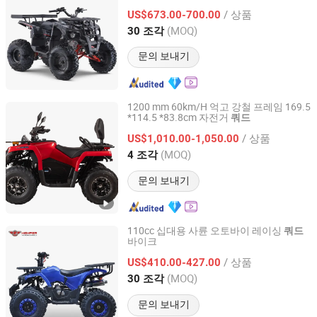
/ 상품
US$673.00-700.00
Zhejiang, China
이후 2010
(MOQ)
30 조각
문의 보내기
1200 mm 60km/H 억고 강철 프레임 169.5
*114.5 *83.8cm 자전거
쿼드
Taizhou Yoki Carts Co., Ltd.
/ 상품
US$1,010.00-1,050.00
Jiangsu, China
이후 2026
(MOQ)
4 조각
문의 보내기
110cc 십대용 사륜 오토바이 레이싱
쿼드
바이크
Hangzhou High Per Corporation Limited
/ 상품
US$410.00-427.00
Zhejiang, China
이후 2010
(MOQ)
30 조각
문의 보내기