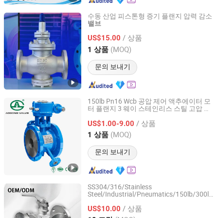
수동 산업 피스톤형 증기 플랜지 압력 감소
밸브
Kaigao Valve Co., Ltd.
/ 상품
US$15.00
Henan, China
이후 2025
(MOQ)
1 상품
문의 보내기
150lb Pn16 Wcb 공압 제어 액추에이터 모
터 플랜지 3 웨이 스테인리스 스틸 고압
산
Aogong Valve Co., Ltd.
단열 재킷 볼
업용
밸브
/ 상품
US$1.00-9.00
Zhejiang, China
이후 2025
(MOQ)
1 상품
문의 보내기
SS304/316/Stainless
Steel/Industrial/Pneumatics/150lb/300lb
Zhejiang Zhitong Pipe Valve Technology Co., Ltd.
Way/Flow 물탱크용 고압 볼
제어
밸브
/ 상품
US$10.00