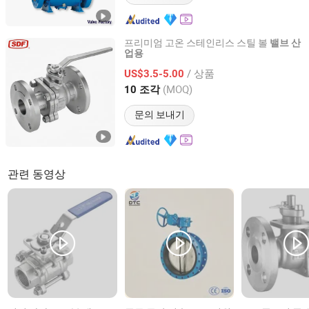
프리미엄 고온 스테인리스 스틸 볼
밸브
산
업용
Shanghai Power Plant Valve Factory Co., Ltd.
/ 상품
US$3.5-5.00
Shanghai, China
이후 2026
(MOQ)
10 조각
문의 보내기
관련 동영상