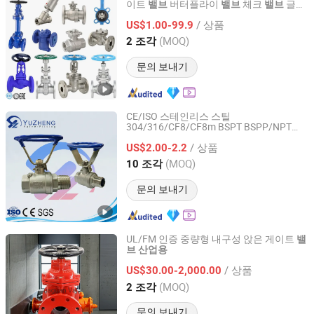
이트
버터플라이
체크
글로
밸브
밸브
밸브
Wenzhou Afbv Valve Fittings Co., Ltd.
브
게이트
볼
베벨 기어 액
밸브
밸브
밸브
/ 상품
추에이터 중국
US$1.00-99.9
밸브
Zhejiang, China
이후 2024
(MOQ)
2 조각
문의 보내기
CE/ISO 스테인리스 스틸
304/316/CF8/CF8m BSPT BSPP/NPT
Zhejiang Yuzheng Valve Technology Co., Ltd.
M/F 나사 유압 산업 가스 물 플로트 및 플
/ 상품
로팅 파이프 피팅 제어 2PC 제어 볼
US$2.00-2.2
밸브
위트
Zhejiang, China
이후 2014
(MOQ)
10 조각
문의 보내기
UL/FM 인증 중량형 내구성 앉은 게이트
밸
브
산업용
Qingdao Huaguan Valve Co., Ltd.
/ 상품
US$30.00-2,000.00
Shandong, China
이후 2019
(MOQ)
2 조각
문의 보내기