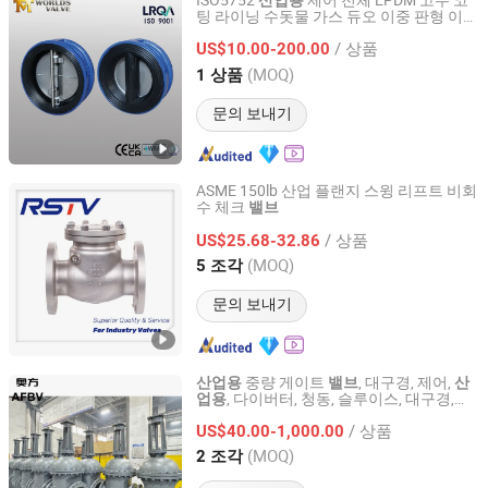
ISO5752
제어 전체 EPDM 고무 코
산업용
팅 라이닝 수돗물 가스 듀오 이중 판형 이중
Tianjin Worlds Valve Co., Ltd.
문 웨이퍼형 나비 체크
중국 톈진 월드
밸브
/ 상품
에서
US$10.00-200.00
밸브
Tianjin, China
이후 2010
(MOQ)
1 상품
문의 보내기
ASME 150lb 산업 플랜지 스윙 리프트 비회
수 체크
밸브
RST VALVE GROUP CO., LTD.
/ 상품
US$25.68-32.86
Zhejiang, China
이후 2016
(MOQ)
5 조각
문의 보내기
중량 게이트
, 대구경, 제어,
산업용
밸브
산
, 다이버터, 청동, 슬루이스, 대구경,
업용
Wenzhou Afbv Valve Fittings Co., Ltd.
GOST 게이트
밸브
/ 상품
US$40.00-1,000.00
Zhejiang, China
이후 2024
(MOQ)
2 조각