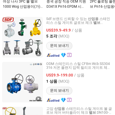
여성 나사 3PC 볼 밸브
중국 공장 직송 OEM 지원
2PC 플로팅 플
1000 Wog 산업용이(가)
D341X Pn16 EPDM 시트
브 Pn16 산업용
무엇인가요?
대구경 부드러운 시트 주
엇인가요?
철 웜 기어 작동 플랜지 나
Sdf 브랜드 신뢰할 수 있는
스테인
산업용
비 밸브 Bfv 산업용 물용
리스 스틸 게이트 글로브 체크
밸브
Shanghai Power Plant Valve Factory Co., Ltd.
DN100-200
이(가) 무엇인가요?
/ 상품
US$39.9-49.9
Shanghai, China
이후 2026
(MOQ)
5 조각
문의 보내기
ODM 스테인리스 스틸 CF8m Wcb SS304
316 저온 플랜지 압력 릴리프 게이트 체크
YOONAD VALVE (WUXI) CO., LTD.
버터플라이 글로브 제어 안전 플로팅
산업
/ 상품
볼
US$9.9-199.00
용
밸브
Jiangsu, China
이후 2024
(MOQ)
1 상품
문의 보내기
고압
스테인리스 스틸 게이트 볼 글
산업용
로브 제어 버터플라이 체크
DN100-
밸브
Shanghai Power Plant Valve Factory Co., Ltd.