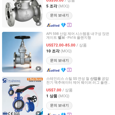
US$50.00
Shanghai, China
이후 2026
(MOQ)
5 조각
문의 보내기
API 598 산업 제어 시스템용 내구성 앉은
게이트
- Pn16 플랜지형
밸브
Shanghai Zentif Valve Group Co., Ltd.
/ 상품
US$72.00-85.00
Shanghai, China
이후 2026
(MOQ)
10 조각
문의 보내기
스테인리스 스틸 SS 연성 철
공압
산업용
전기 액추에이터 제어 웨이퍼 러그 플랜지
Zhejiang Yuzheng Valve Technology Co., Ltd.
하드웨어 나비
밸브
/ 상품
US$7.00
Zhejiang, China
이후 2014
(MOQ)
1 상품
문의 보내기