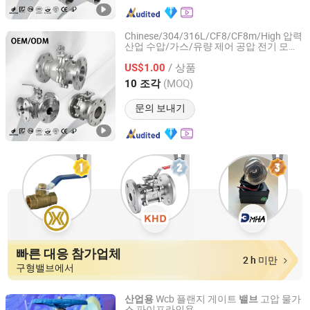
Chinese/304/316L/CF8/CF8m/High 압력
산업 수압/가스/유량 제어 공압 전기 모터
Zhejiang Zhitong Pipe Valve Technology Co., Ltd.
구동 플로트 Xxxnx 스테인리스 스틸 볼
밸
/ 상품
물탱크용
US$1.00
브
Zhejiang, China
이후 2013
(MOQ)
10 조각
문의 보내기
빠른 대응 참가업체
2 h 미만
구형밸브에서
Wcb 플랜지 게이트
고압 물가
산업용
밸브
스 파이프라인용