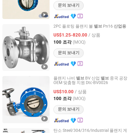
문의 보내기
2PC 플로팅 플랜지 볼
Pn16
밸브
산업용
Zhejiang Xinhong Valve & Fitting Co., Ltd.
/ 상품
US$1.25-820.00
(MOQ)
100 조각
Zhejiang, China
이후 2016
문의 보내기
플랜지 나비
BV 산업
중국 공장
밸브
밸브
OEM 맞춤형 지원 Dtc-BV0026
Guangzhou Dingtaichang International Trading Co., Ltd.
/ 상품
US$10.00
Guangdong, China
이후 2026
(MOQ)
100 조각
문의 보내기
탄소 Steel/304/316/Industrial 플랜지 게