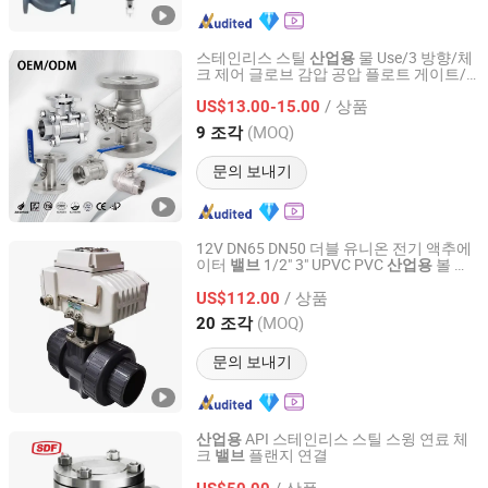
스테인리스 스틸
물 Use/3 방향/체
산업용
크 제어 글로브 감압 공압 플로트 게이트/
Zhejiang Zhitong Pipe Valve Technology Co., Ltd.
가스/플랜지 볼
시리즈 가스/물 물탱
밸브
/ 상품
크
US$13.00-15.00
Zhejiang, China
이후 2013
(MOQ)
9 조각
문의 보내기
12V DN65 DN50 더블 유니온 전기 액추에
이터
1/2" 3" UPVC PVC
볼
밸브
산업용
밸
Ningbo Salvador Piping System Co., Ltd.
화학
브
산업용
/ 상품
US$112.00
Zhejiang, China
이후 2018
(MOQ)
20 조각
문의 보내기
API 스테인리스 스틸 스윙 연료 체
산업용
크
플랜지 연결
밸브
Shanghai Power Plant Valve Factory Co., Ltd.
/ 상품