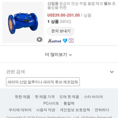
등급의 연성 주철 플랩 체크
효
산업용
밸브
율성을 위한
Huhang Technology Group Co., Ltd.
/ 상품
US$39.00-201.00
Fujian, China
이후 2024
(MOQ)
1 상품
문의 보내기
더 많이보기
관련 검색
세라믹 산업 알루미나 세라믹 튜브 제조업체
디아프람 제조업체
밸브 제조업체
핫한 제품
핫 제품 가격
도매 핫 제품
스타 바이어
PC사이트
통찰력
산업용 밸브 부품 제조업체
산업용 가스 밸브 공장
우리에 대하여
사용자 약관
개인정보 보호정책
연락하다
산업용 체크 밸브 공장
산업용 볼 밸브 공장
밸브 공장
Copyright © 2026 Focus Technology Co., Ltd. All Rights Reserved