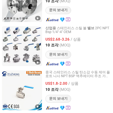
Zhejiang, China
이후 2013
(MOQ)
10 조각
문의 보내기
스테인리스 스틸 볼
2PC NPT
산업용
밸브
Bsp 1/4"-4" OEM
Shanghai Power Plant Valve Factory Co., Ltd.
/ 상품
US$2.68-3.26
Shanghai, China
이후 2026
(MOQ)
10 조각
문의 보내기
중국 스테인리스 스틸 탄소강 수동 제어 플
로트 나사 NPT BSP 액추에이터 주조 가스
Zhejiang Yuzheng Valve Technology Co., Ltd.
오일 물
볼
산업용
밸브
/ 상품
US$1.8-2.00
Zhejiang, China
이후 2014
(MOQ)
10 조각
문의 보내기