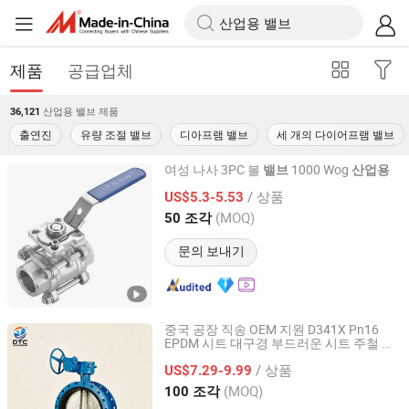
제품
공급업체
산업용 밸브
제품
36,121
출연진
유량 조절 밸브
디아프램 밸브
세 개의 다이어프램 밸브
여성 나사 3PC 볼
1000 Wog
밸브
산업용
Zhejiang Xinhong Valve & Fitting Co., Ltd.
/ 상품
US$5.3-5.53
(MOQ)
50 조각
Zhejiang, China
이후 2016
문의 보내기
중국 공장 직송 OEM 지원 D341X Pn16
EPDM 시트 대구경 부드러운 시트 주철 웜
Guangzhou Dingtaichang International Trading Co., Ltd.
기어 작동 플랜지 나비
Bfv
물
밸브
산업용
/ 상품
용
US$7.29-9.99
Guangdong, China
이후 2026
(MOQ)
100 조각