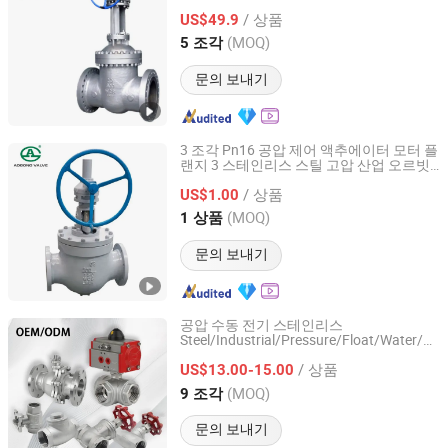
/ 상품
US$49.9
Shanghai, China
이후 2026
(MOQ)
5 조각
문의 보내기
3 조각 Pn16 공압 제어 액추에이터 모터 플
랜지 3 스테인리스 스틸 고압 산업 오르빗
Aogong Valve Co., Ltd.
볼
석유 및 가스용
밸브
/ 상품
US$1.00
Zhejiang, China
이후 2025
(MOQ)
1 상품
문의 보내기
공압 수동 전기 스테인리스
Steel/Industrial/Pressure/Float/Water/St
Zhejiang Zhitong Pipe Valve Technology Co., Ltd.
웨이/게이트 글로브 체크 압력 릴리프 제어
/ 상품
볼
물탱크용
US$13.00-15.00
밸브
Zhejiang, China
이후 2013
(MOQ)
9 조각
문의 보내기