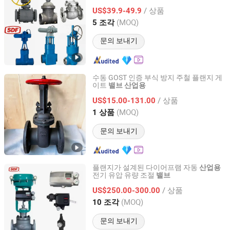
200
/ 상품
US$39.9-49.9
Shanghai, China
이후 2026
(MOQ)
5 조각
문의 보내기
수동 GOST 인증 부식 방지 주철 플랜지 게
이트
밸브
산업용
Kaigao Valve Co., Ltd.
/ 상품
US$15.00-131.00
Henan, China
이후 2025
(MOQ)
1 상품
문의 보내기
플랜지가 설계된 다이어프램 자동
산업용
전기 유압 유량 조절
밸브
Shanghai Power Plant Valve Factory Co., Ltd.
/ 상품
US$250.00-300.00
Shanghai, China
이후 2026
(MOQ)
10 조각
문의 보내기