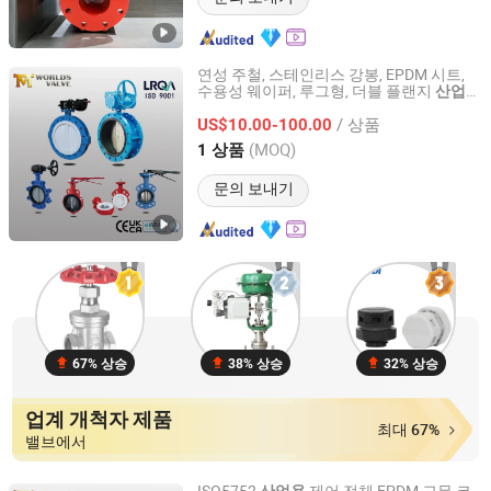
연성 주철, 스테인리스 강봉, EPDM 시트,
수용성 웨이퍼, 루그형, 더블 플랜지
산업용
Tianjin Worlds Valve Co., Ltd.
버터플라이
, 게이트 스윙 체크
밸브
밸브
/ 상품
US$10.00-100.00
Tianjin, China
이후 2010
(MOQ)
1 상품
문의 보내기
67% 상승
38% 상승
32% 상승
업계 개척자 제품
최대 67%
밸브에서