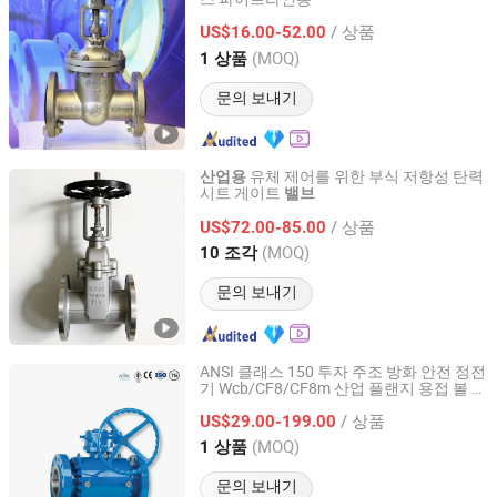
Kaigao Valve Co., Ltd.
/ 상품
US$16.00-52.00
Henan, China
이후 2025
(MOQ)
1 상품
문의 보내기
유체 제어를 위한 부식 저항성 탄력
산업용
시트 게이트
밸브
Shanghai Zentif Valve Group Co., Ltd.
/ 상품
US$72.00-85.00
Shanghai, China
이후 2026
(MOQ)
10 조각
문의 보내기
ANSI 클래스 150 투자 주조 방화 안전 정전
기 Wcb/CF8/CF8m 산업 플랜지 용접 볼
밸
YOONAD VALVE (WUXI) CO., LTD.
브
/ 상품
US$29.00-199.00
Jiangsu, China
이후 2024
(MOQ)
1 상품
문의 보내기