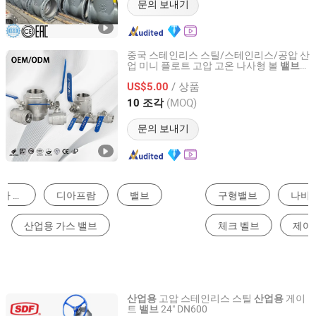
문의 보내기
중국 스테인리스 스틸/스테인리스/공압 산
업 미니 플로트 고압 고온 나사형 볼
밸브
Zhejiang Zhitong Pipe Valve Technology Co., Ltd.
가스/액체 물 물탱크용
/ 상품
US$5.00
Zhejiang, China
이후 2013
(MOQ)
10 조각
문의 보내기
구형밸브
나비형밸브
게이트밸브
체크 벨브
제어 밸브
유압 밸브
고압 스테인리스 스틸
게이
산업용
산업용
트
24" DN600
밸브
Shanghai Power Plant Valve Factory Co., Ltd.