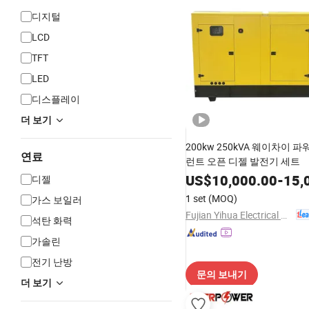
디지털
LCD
TFT
LED
디스플레이
더 보기
200kw 250kVA 웨이차이 
연료
런트 오픈 디젤 발전기 세트
US$
10,000.00
-
15,
디젤
1 set
(MOQ)
가스 보일러
Fujian Yihua Electrical Machinery Co., Ltd.
석탄 화력
가솔린
전기 난방
문의 보내기
더 보기