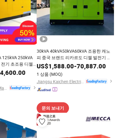
30kVA 40kVA50kVA60kVA 조용한 캐노
A 125kVA 250kVA
피 중국 브랜드 리카르도 디젤 발전기 세
전력 전기 초조용 디젤
트
US$
1,588.00
-
70,887.00
4,600.00
1 상품
(MOQ)
Jiangsu Kaichen Electric Power Equipment Co., Ltd.
Jining China Power Machinery Co., Ltd.
문의 보내기