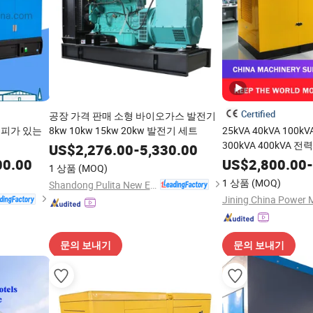
Certified
공장 가격 판매 소형 바이오가스 발전기
노피가 있는
8kw 10kw 15kw 20kw 발전기 세트
25kVA 40kVA 100kV
300kVA 400kVA 
US$
2,276.00
-
5,330.00
발전기
00.00
US$
2,800.00
-
1 상품
(MOQ)
1 상품
(MOQ)
Shandong Pulita New Energy Technology Co., Ltd.
문의 보내기
문의 보내기