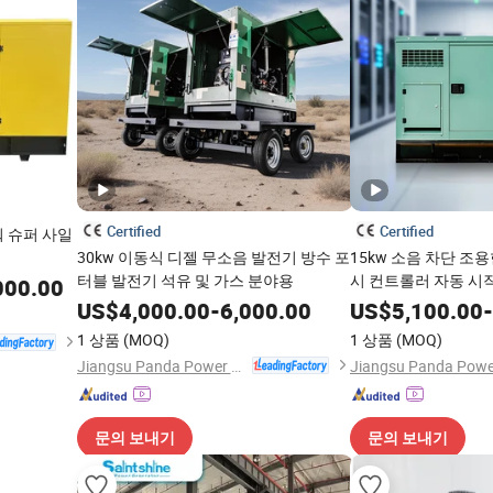
Certified
Certified
파워 슈퍼 사일
30kw 이동식 디젤 무소음 발전기 방수 포
15kw 소음 차단 조
터블 발전기 석유 및 가스 분야용
시 컨트롤러 자동 시
000.00
실 백업용
US$
4,000.00
-
6,000.00
US$
5,100.00
-
1 상품
(MOQ)
1 상품
(MOQ)
Jiangsu Panda Power Technology Co., Ltd.
문의 보내기
문의 보내기