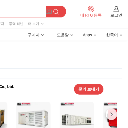
로그인
내 RFQ 등록
풍차
풍력 터빈
더 보기
구매자
도움말
Apps
한국어
o., Ltd.
문의 보내기