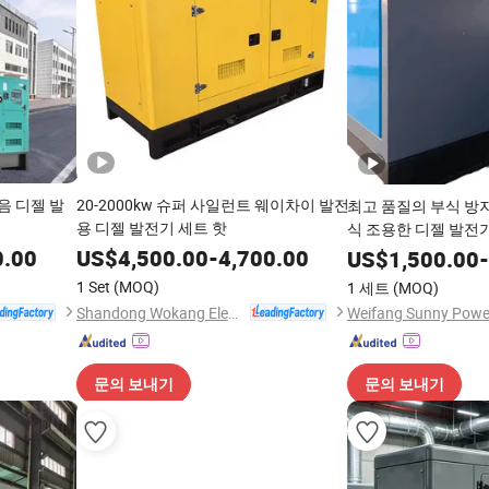
소음 디젤 발
20-2000kw 슈퍼 사일런트 웨이차이 발전
최고 품질의 부식 방
용 디젤 발전기 세트 핫
식 조용한 디젤 발전
서비스
0.00
US$
4,500.00
-
4,700.00
US$
1,500.00
-
1 Set
(MOQ)
1 세트
(MOQ)
Shandong Wokang Electric Power Technology Co., Ltd
문의 보내기
문의 보내기