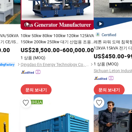
Certified
VA/50kVA
10kw 50kw 80kw 100kw 120kw 125kVA
 CE/ISO
150kw 200kw 250kw 대기 산업용 조용
레톤 파워 도매 침묵형 
한 천연가스 바이오가스 LPG 엔진 발전
12kVA 15kVA 전
0.00
US$
28,500.00
-
600,000.00
기 공장, 바이오가스 천연가스 발전기
전력 발전소 가정용 
US$
450.00
-
9
1 상품
(MOQ)
1 상품
(MOQ)
Qingdao En Energy Technology Co., Ltd
Sichuan Leton Indust
문의 보내기
문의 보내기