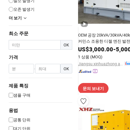
질소 발생기
오존 발생기
더 보기
최소 주문
OEM 공장 20kVA/30kVA/40k
커민스 조용한 디젤 엔진 발전기
OK
인증 산업용
US$
3,000.00
-
5,00
1 상품
(MOQ)
가격
Jiangsu xinhuazhong automatic equipment Co.,Ltd
-
OK
제품 특징
문의 보내기
샘플 구매
용법
공통 단위
대기 단위