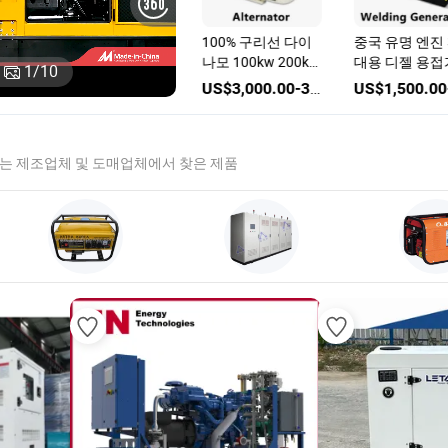
 디
10kVA-2500kVA 커
100% 구리선 다이
중국 유명 엔진
된
민스 엔진으로 구동
나모 100kw 200kw
대용 디젤 용접
1
/
10
격
되는 디젤 발전기
브러시리스 발전기
60kw 디젤 용
US$1,999.00-9,999.00
US$8,900.00-200,000.00
US$3,000.00-3,500.00
세트, ISO 및 CE 인
CE ISO
75kVA 무소음
증 포함
발전기
있는 제조업체 및 도매업체에서 찾은 제품