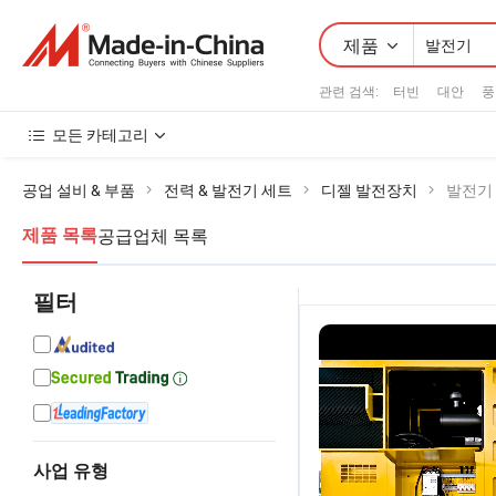
제품
관련 검색:
터빈
대안
풍
모든 카테고리
공업 설비 & 부품
전력 & 발전기 세트
디젤 발전장치
발전기
공급업체 목록
제품 목록
필터
사업 유형