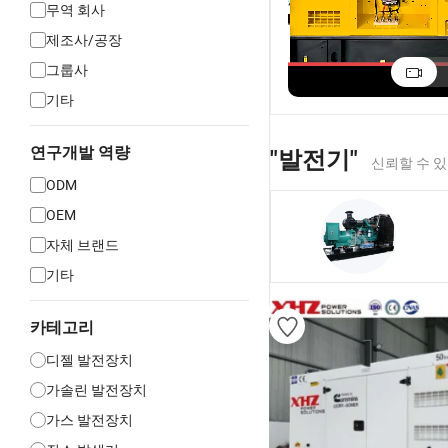
무역 회사
제조사/공장
공장 직송 개방형
50kVA 60kVA
120kw 150kVA
80kw 70kw 60kw
70kVA 3phase 슈퍼
젤 엔진이 포함
그룹사
수냉식 디젤 발전기
사일런트 디젤 발전
디젤 발전기 가
US$3,000.00-8,000.00
US$3,000.00-9,900.00
기타
세트
기 24 시간 기본 연
1106A-70tg1
료 탱크
연구개발 역량
"발전기"
신뢰할 수 
ODM
OEM
자체 브랜드
기타
카테고리
디젤 발전장치
가솔린 발전장치
가스 발전장치