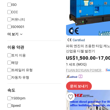
ISO
CCC
커뮤니티
ISO9001
더 보기
Certified
파워 엔진의 조용한 타입 캐
이용 약관
산업용 디젤 발전기
토지 이용
US$
1,500.00
-
17,0
해양
1 세트
(MOQ)
트레일러 유형
FUAN BOYUAN POWER MACHINERY CO., LTD.
자동차 유형
문의 보내기
속도
1500rpm
Speed