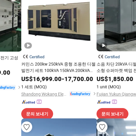
Certified
Certified
발전기 고성
커민스 200kw 250kVA 중형 조용한 디젤
소음 차단 20kVA 디젤
발전기 세트 100kVA 150kVA 200kVA
소형 슈퍼마켓 백업 
9.00
300kVA 산업용 백업 일반 사용 수냉식 원
US$
16,999.00
-
17,700.00
US$
1,850.00
격 시작 방음
1 세트
(MOQ)
1 unit
(MOQ)
Shandong Wokang Electric Power Technology Co., Ltd
문의 보내기
문의 보내기