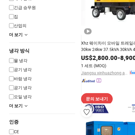
긴급 승무원
집
산업의
더 보기
Xhz 웨이차이 모바일 트레일
30kw 24kw 37.5kVA 30kVA 
냉각 방식
레일러 디젤 발전기 제조업체 
US$
2,800.00
-
8,90
물 냉각
1 세트
(MOQ)
공기 냉각
Jiangsu xinhuazhong automatic equipment Co.,Ltd
바람 냉각
공기 냉각
오일 냉각
문의 보내기
더 보기
인증
CE