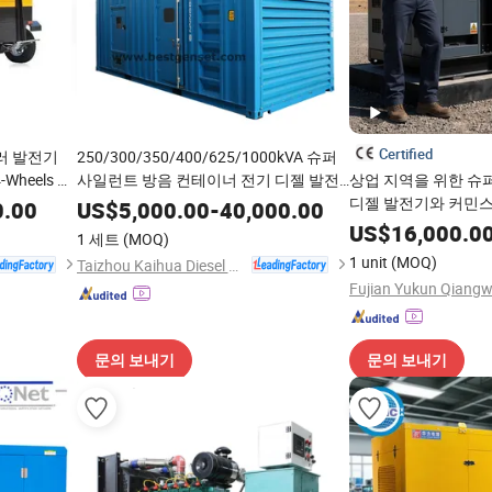
Certified
러 발전기
250/300/350/400/625/1000kVA 슈퍼
4-Wheels 트
사일런트 방음 컨테이너 전기 디젤 발전
상업 지역을 위한 슈퍼
3 상상
기 세트 동기화 병렬
디젤 발전기와 커민스
0.00
US$
5,000.00
-
40,000.00
US$
16,000.0
1 세트
(MOQ)
1 unit
(MOQ)
Taizhou Kaihua Diesel Generator Sets Co., Ltd.
문의 보내기
문의 보내기