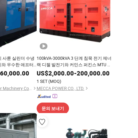
지 사륜 실린더 수냉
100kVA-3000kVA 3 단계 침묵 전기 제너
기와 우수한 애프터
랙 디젤 발전기와 커민스 퍼킨스 MTU 미
쓰비시 SME SDEC 유차이 웨이차이 중국
60,000.00
US$
2,000.00
-
200,000.00
엔진 판매용
1 SET
(MOQ)
Weifang Sunny Power Machinery Co., Ltd.
MECCA POWER CO., LTD.
문의 보내기