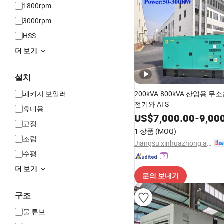
1800rpm
3000rpm
HSS
더 보기
설치
패키지 보일러
200kVA-800kVA 산업용 무
전기와 ATS
휴대용
US$
7,000.00
-
9,00
고정
1 상품
(MOQ)
조립
Jiangsu xinhuazhong automatic equipment Co.,Ltd
수평
더 보기
문의 보내기
구조
물 튜브