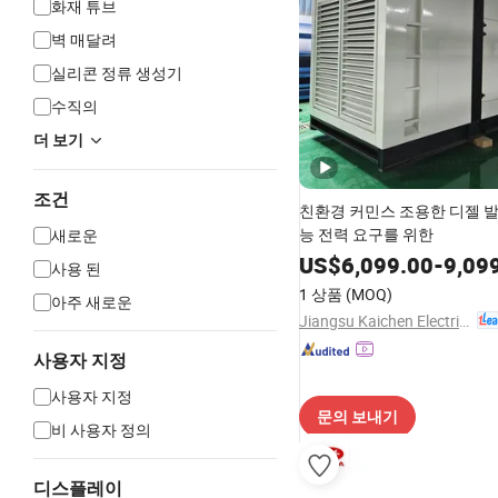
화재 튜​​브
벽 매달려
실리콘 정류 생성기
수직의
더 보기
조건
친환경 커민스 조용한 디젤 
능 전력 요구를 위한
새로운
US$
6,099.00
-
9,09
사용 된
1 상품
(MOQ)
아주 새로운
Jiangsu Kaichen Electric Power Equipment Co., Ltd.
사용자 지정
사용자 지정
문의 보내기
비 사용자 정의
디스플레이