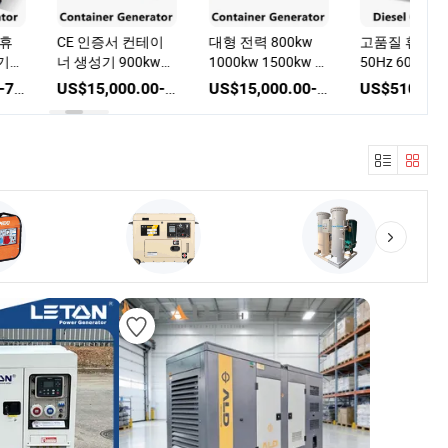
 휴
CE 인증서 컨테이
대형 전력 800kw
고품질 휴대용
기
너 생성기 900kw
1000kw 1500kw 수
50Hz 60Hz
접기
1000kwsoundproof
냉식 컨테이너형 디
5/6/7kw 공
US$1,500.00-7,000.00
US$15,000.00-60,000.00
US$15,000.00-60,000.00
 디젤
디젤 발전기 공장
젤 발전기 세트
젤 발전기 가
사용용