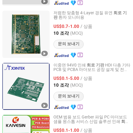
저렴한 맞춤형 4-Layer 경질 유연
회로
기
환자 모니터용
판
Yuwei Electronic Technology (Wuhan) Co., Limited
/ 상품
US$0.7-1.00
Hubei, China
이후 2026
(MOQ)
10 조각
문의 보내기
이중면 94V0 인쇄
HDI 다층 기타
회로
기판
PCB 및 PCBA 마더보드 공장 설계 및 전자
Zhuhai Jointek Electric Co., Ltd.
제품 제조
/ 상품
US$0.1-5.00
Guangdong, China
이후 2026
(MOQ)
10 조각
문의 보내기
OEM 범용 보드 Gerber 파일 PC 마더보드
샘플 원스톱 서비스 산업 솔루션 인쇄
회로
Guangzhou Kevis Electronic Technology Co., Ltd.
조립 다층 PCB
기판
/ 상품
US$0.1-1.00