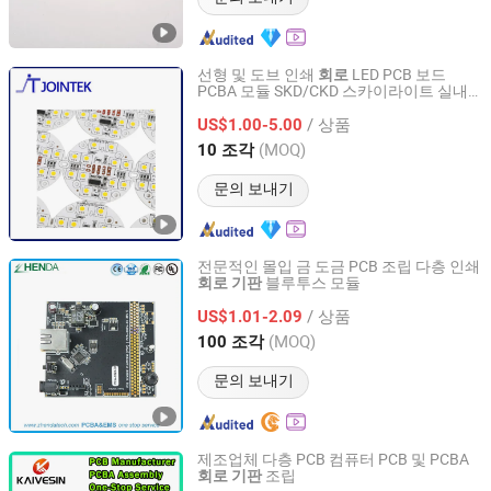
선형 및 도브 인쇄
LED PCB 보드
회로
PCBA 모듈 SKD/CKD 스카이라이트 실내
Zhuhai Jointek Electric Co., Ltd.
및 상업용 조명
/ 상품
US$1.00-5.00
Guangdong, China
이후 2026
(MOQ)
10 조각
문의 보내기
전문적인 몰입 금 도금 PCB 조립 다층 인쇄
블루투스 모듈
회로
기판
Shenzhen Zhendatech Co., Ltd.
/ 상품
US$1.01-2.09
Guangdong, China
이후 2016
(MOQ)
100 조각
문의 보내기
제조업체 다층 PCB 컴퓨터 PCB 및 PCBA
조립
회로
기판
Guangzhou Kevis Electronic Technology Co., Ltd.