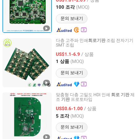
Guangdong, China
이후 2016
(MOQ)
100 조각
문의 보내기
다층 고주파 인쇄
조립 전자기기
회로
기판
SMT 조립
Shenzhen Mzh Pcb., Co Ltd
/ 상품
US$1.1-6.9
Guangdong, China
이후 2025
(MOQ)
1 상품
문의 보내기
맞춤형 다층 고밀도 HDI 인쇄
제
회로
기판
조
프로토타입
기판
Shenzhen Tianditong Electronics Co., Ltd
/ 상품
US$0.6-1.00
Guangdong, China
이후 2025
(MOQ)
5 조각
문의 보내기