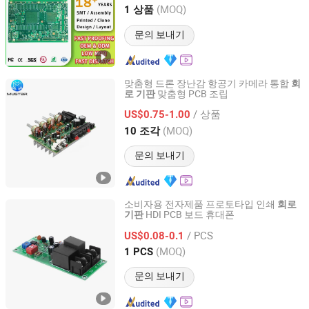
Guangdong, China
이후 2024
(MOQ)
1 상품
문의 보내기
맞춤형 드론 장난감 항공기 카메라 통합
회
맞춤형 PCB 조립
로
기판
Mu Star (Shenzhen) Industry Co., Ltd.
/ 상품
US$0.75-1.00
Guangdong, China
이후 2023
(MOQ)
10 조각
문의 보내기
소비자용 전자제품 프로토타입 인쇄
회로
HDI PCB 보드 휴대폰
기판
Ucreate PCB Co., Ltd.
/ PCS
US$0.08-0.1
Guangdong, China
이후 2016
(MOQ)
1 PCS
문의 보내기