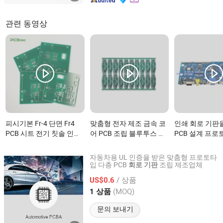
관련 동영상
피시기본 Fr-4 단면 Fr4
맞춤형 전자 제조 금속 코
인쇄 회로 기판
PCB 시트 전기 칫솔 인쇄
어 PCB 조립 블루투스 스
PCB 설계 프
회로 기판이(가) 무엇인가
피커 회로 기판이(가) 무
PCBA 조립 서
요?
엇인가요?
산업 PCBA이(
자동차용 UL 인증을 받은 맞춤형 프로토타
가요?
입 다층 PCB
조립 제조업체
회로
기판
Shenzhen Grandtop Electronics Co., Ltd.
/ 상품
US$0.6
Guangdong, China
이후 2017
(MOQ)
1 상품
문의 보내기