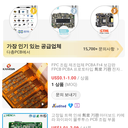
가장 인기 있는 공급업체
15,700+ 문의사항
다층PCB에서
FPC 조립 제조업체 PCBA Fr4 보강판
FPCB PCBA 프로토타입
전자
회로
기판
Guangzhou Kevis Electronic Technology Co., Ltd.
PCB 조립 플렉스 보드 공장
/ 상품
US$0.1-1.00
Guangdong, China
이후 2024
(MOQ)
1 상품
문의 보내기
고정밀 트랙 인쇄
마더보드 카메
회로
기판
라 와이파이 블루투스 PCB 조립 부품
Shenzhen Zhendatech Co., Ltd.
/ 상품
US$1.01-2.09