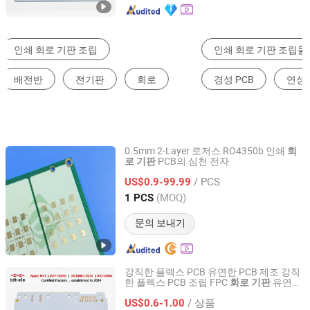
인쇄 회로 기판 조립물
다층PCB
양면PCB
경성 PCB
연성회로기판
단면PCB
0.5mm 2-Layer 로저스 RO4350b 인쇄
회
PCB의 심천 전자
로
기판
Shenzhen Bicheng Electronic Technology Co., Ltd
/ PCS
US$0.9-99.99
Guangdong, China
이후 2017
(MOQ)
1 PCS
문의 보내기
강직한 플렉스 PCB 유연한 PCB 제조 강직
한 플렉스 PCB 조립 FPC
유연한
회로
기판
Shenzhen Tianditong Electronics Co., Ltd
PCB
/ 상품
US$0.6-1.00