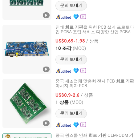
문의 보내기
인쇄
을 위한 PCB 설계 프로토타
회로
기판
입 PCBA 조립 서비스 다양한 산업 PCBA
Shenzhen Jingxin Electronic Technology Co., Ltd.
/ 상품
US$0.69-1.98
Guangdong, China
이후 2022
(MOQ)
10 조각
문의 보내기
중국 제조업체 맞춤형 전자 PCB
회로
기판
마사지 의자 PCB
JS Technology Co., Ltd.
/ 상품
US$0.9-2.6
Guangdong, China
이후 2023
(MOQ)
1 상품
문의 보내기
중국 원스톱 인쇄
OEM/ODM
회로
기판
기