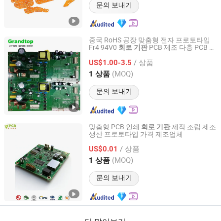
문의 보내기
중국 RoHS 공장 맞춤형 전자 프로토타입
Fr4 94V0
PCB 제조 다층 PCB 설
회로
기판
Shenzhen Grandtop Electronics Co., Ltd.
계 PCBA 조립 박스 빌드 조립 서비스
/ 상품
US$1.00-3.5
Guangdong, China
이후 2017
(MOQ)
1 상품
문의 보내기
맞춤형 PCB 인쇄
제작 조립 제조
회로
기판
생산 프로토타입 가격 제조업체
Shenzhen Core Hecheng Electronic Technology Co., Ltd.
/ 상품
US$0.01
Guangdong, China
이후 2025
(MOQ)
1 상품
문의 보내기