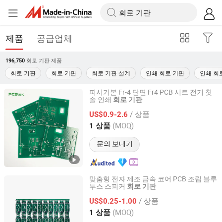
제품
공급업체
회로 기판
제품
196,750
회로 기판
회로 기판
회로 기판 설계
인쇄 회로 기판
인쇄 회
피시기본 Fr-4 단면 Fr4 PCB 시트 전기 칫
솔 인쇄
회로
기판
JS Technology Co., Ltd.
/ 상품
US$0.9-2.6
Guangdong, China
이후 2023
(MOQ)
1 상품
문의 보내기
맞춤형 전자 제조 금속 코어 PCB 조립 블루
투스 스피커
회로
기판
Shenzhen Jingxin Electronic Technology Co., Ltd.
/ 상품
US$0.25-1.00
Guangdong, China
이후 2022
(MOQ)
1 상품