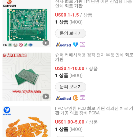
전자
Fr4 단면 이면 산업용 다층
회로
기판
인쇄
회로
기판
Guangzhou Kevis Electronic Technology Co., Ltd.
/ 상품
US$0.1-1.5
Guangdong, China
이후 2024
(MOQ)
1 상품
문의 보내기
슈퍼 커패시터용 경직 전자 부품 인쇄
회로
기판
R-CREATION Technology Co., Ltd.
/ 상품
US$0.1-10.00
Anhui, China
이후 2013
(MOQ)
1 상품
문의 보내기
FPC 유연한 PCB
적외선 치료
회로
기판
기
가공 의료 장비 PCBA
판
Shenzhen Chengruyuan Technology Co., Ltd.
/ 상품
US$1.00-5.00
Guangdong, China
이후 2021
(MOQ)
1 상품