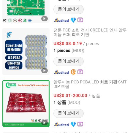
문의 보내기
전문 PCB 조립 전자 CREE LED 인쇄 알루
미늄 PCB
회로
기판
Shenzhen Xinlongye Electronic Technology Co., Ltd
/ pieces
US$0.08-0.19
Guangdong, China
이후 2025
(MOQ)
1 pieces
문의 보내기
알루미늄 PCB PCBA LED
SMT
회로
기판
DIP 조립
Abis Circuits Co., Ltd.
/ 상품
US$0.01-200.00
Guangdong, China
이후 2017
(MOQ)
1 상품
문의 보내기