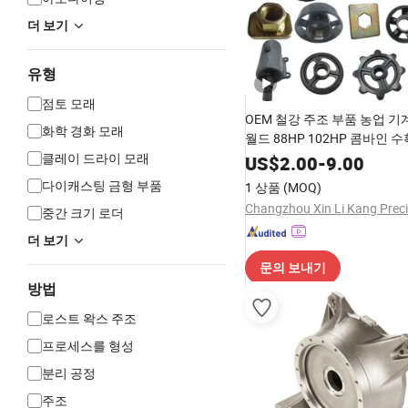
더 보기
유형
점토 모래
OEM 철강 주조 부품 농업 기
화학 경화 모래
월드 88HP 102HP 콤바인 
품
클레이 드라이 모래
US$
2.00
-
9.00
다이캐스팅 금형 부품
1 상품
(MOQ)
중간 크기 로더
더 보기
문의 보내기
방법
로스트 왁스 주조
프로세스를 형성
분리 공정
주조