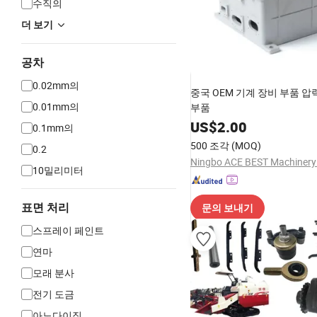
수직의
더 보기
공차
0.02mm의
중국 OEM 기계 장비 부품 압
0.01mm의
부품
US$
2.00
0.1mm의
500 조각
(MOQ)
0.2
Ningbo ACE BEST Machinery 
10밀리미터
표면 처리
문의 보내기
스프레이 페인트
연마
모래 분사
전기 도금
아노다이징