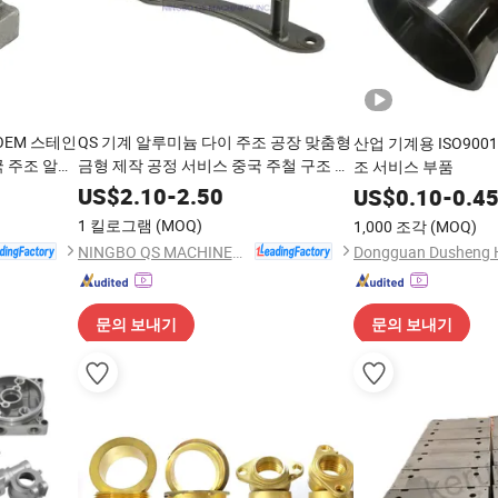
OEM 스테인
QS 기계 알루미늄 다이 주조 공장 맞춤형
산업 기계용 ISO900
국 주조 알루
금형 제작 공정 서비스 중국 주철 구조 부
조 서비스 부품
품 농업 기계용
US$
2.10
-
2.50
US$
0.10
-
0.4
1 킬로그램
(MOQ)
1,000 조각
(MOQ)
NINGBO QS MACHINERY INC.
문의 보내기
문의 보내기