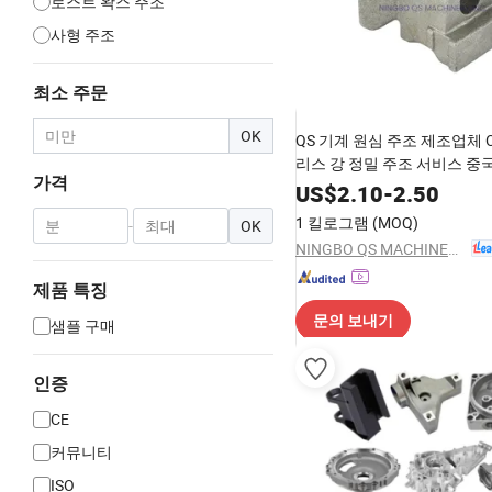
로스트 왁스 주조
사형 주조
최소 주문
OK
QS 기계 원심 주조 제조업체 
리스 강 정밀 주조 서비스 중
가격
미늄 금속 주조 부품
US$
2.10
-
2.50
1 킬로그램
(MOQ)
-
OK
NINGBO QS MACHINERY INC.
제품 특징
문의 보내기
샘플 구매
인증
CE
커뮤니티
ISO