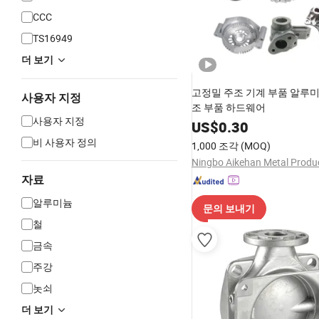
CCC
TS16949
더 보기
고정밀 주조 기계 부품 알루미
사용자 지정
조 부품 하드웨어
사용자 지정
US$
0.30
비 사용자 정의
1,000 조각
(MOQ)
자료
알루미늄
문의 보내기
철
금속
주강
놋쇠
더 보기