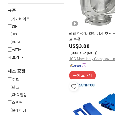
표준
기가바이트
DIN
메타 탄소강 정밀 기계 주조 
JIS
프 부품
ANSI
US$
3.00
ASTM
1,000 조각
(MOQ)
더 보기
JOC Machinery Company Lim
제조 공정
문의 보내기
주조
단조
CNC 밀링
스탬핑
브레이징