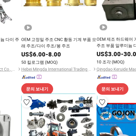
OEM 제조 하드웨어 
늄 다이 주
OEM 고정밀 주조 CNC 황동 기계 부품 모
주조 부품 알루미늄 
래 주조/다이 주조/봉 주조
공 금속 샌드 투자 정
US$
3.00
-
30.
US$
6.00
-
8.00
10 조각
(MOQ)
50 킬로그램
(MOQ)
Ningbo Aikehan Metal Product Co., Ltd.
Hebei Mingda International Trading Co., Ltd.
문의 보내기
문의 보내기