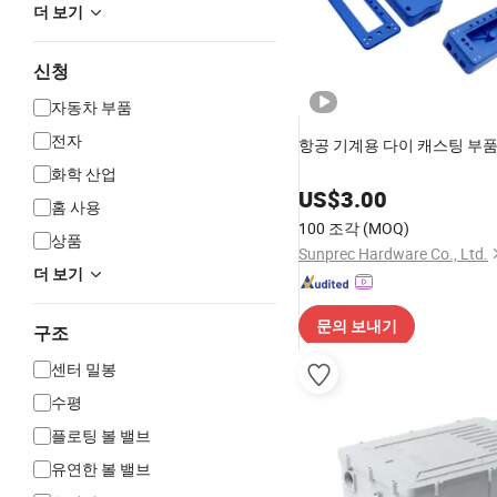
더 보기
신청
자동차 부품
전자
항공 기계용 다이 캐스팅 부
화학 산업
US$
3.00
홈 사용
100 조각
(MOQ)
상품
Sunprec Hardware Co., Ltd.
더 보기
문의 보내기
구조
센터 밀봉
수평
플로팅 볼 밸브
유연한 볼 밸브