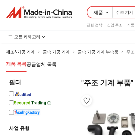
제품
관련 검색:
산업 주조
자동
모든 카테고리
제조&가공 기계
금속 가공 기계
금속 가공 기계 부속품
주조
공급업체 목록
제품 목록
필터
"주조 기계 부품"
사업 유형