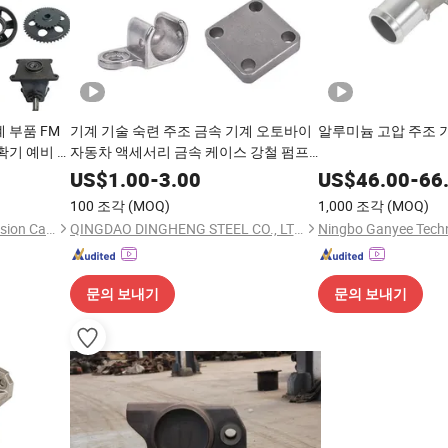
계 부품 FM
기계 기술 숙련 주조 금속 기계 오토바이
알루미늄 고압 주조 
수확기 예비 부
자동차 액세서리 금속 케이스 강철 펌프
밸브 모터 티타늄 공급 가공 부품
US$
1.00
-
3.00
US$
46.00
-
66
100 조각
(MOQ)
1,000 조각
(MOQ)
Changzhou Xin Li Kang Precision Casting Co., Ltd.
QINGDAO DINGHENG STEEL CO., LTD.
Ningbo Ganyee Techn
문의 보내기
문의 보내기