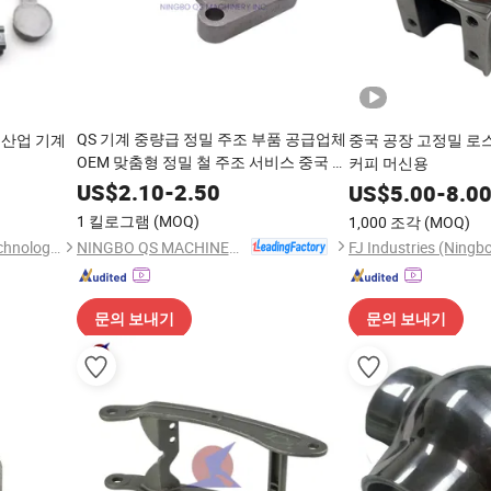
QS 기계 중량급 정밀 주조 부품 공급업체
 산업 기계
중국 공장 고정밀 로
OEM 맞춤형 정밀 철 주조 서비스 중국 내
품
커피 머신용
열성 주조 트럭 부품
US$
2.10
-
2.50
US$
5.00
-
8.0
1 킬로그램
(MOQ)
1,000 조각
(MOQ)
NINGBO QS MACHINERY INC.
Shenzhen Huarui Century Technology Co., Ltd.
문의 보내기
문의 보내기