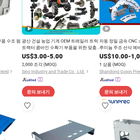
부품 수조 펌
광산 건설 농업 기계 OEM 트레일러 트럭
자동 정밀 금속 CNC
트랙터 콤바인 수확기 부품을 위한 맞춤
루미늄 주조 선삭 예
형 회색 주철
기계 가공 기계 가공
US$
3.00
-
5.00
US$
10.00
-
1,
2,000 조각
(MOQ)
1 상품
(MOQ)
ited
Sino Industry and Trade Co., Ltd.
문의 보내기
문의 보내기