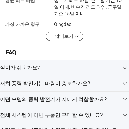
평균 리드 타임
성수기 리드 타임: 근무일 기준 15
템, DC 전원 공급, 정류기, 전압 및 주파수 안정기, 군사 전원
일 이내, 비수기 리드 타임, 근무일
공급 장치, Jinan Xinyuhua Energy Technology Co., Ltd.가
기술, 이중 절연 변압기의 입력 및 출력과 결𝕩되
기준 15일 이내
포함되어 있습니다. "저탄소 경제 및 친환경 개발" 방향을
어 UPS 출력 정전압 및 정주파수 순수 사인파가 발
확고히 잘 파악합니다. "중국 및 세계 최고 수준의 새로운
가장 가까운 항구
Qingdao
에너지 기업 구축"을 전략적 목표로 삼고 "조화, 혁신, 우수
생𝕩니다. 전력 간섭을 제거𝕩니다. 진정𝕜 제로 스위
성 추구"라는 기업 정신을 발전시키고 깨끗한 에너지를 기
더 많이보기
칭으로 전환 시간을 없앱니다. 고급 배터리 플로
여하고, 전력 구조를 개선하고, 사회적 책임을 다하기 위해
트 기술로 배터리 수명이 크게 연장됩니다. 열악𝕜
노력합니다. 다분야, 대규모, 강력한 에너지 선도 기업으로,
FAQ
특유의 매력과 우아한 모습을 끊임없이 보여줍니다. 이 시
환경에서 안전 작업을 보장𝕘는 강력𝕜 산업 설계. 중
장은 산업을 통해 이 나라에 봉사하는 한편, 가치있는 사회
국의 대형 스크린 LCD 디스플레이로 작업 인본성을
설치가 쉬운가요?
에 보답하고, 평판이 있는 시장에 기반을 두고, 힘을 가지고
미래를 향해 질주하며, 모든 삶의 모든 과정을 함께 진행해
높였습니다. XYH UPS의 장점은 초강력 전력 설계,
매우 쉽습니다. 모든 고객이 직접 설치할 수 있으며, 설치에
함께 빛을 발할 것입니다!
저희 풍력 발전기는 바람이 충분한가요?
필요한 모든 부품과 상세한 설치 설명서를 제공합니다.
최대 전력 단수는 750kVA입니다. 병렬 다중 장비 전
비즈니스 마케팅 네트워크는 유럽, 북미, 아시아 태평양 지
저희 풍력 발전기는 2.5m/s의 낮은 풍속에서도 작동이 가
력은 최대 3000kVA이며, 현재 많은 수의 응용 분야
역을 대상으로 하며 싱가포르, 인도네시아, 필리핀, 방글라
어떤 모델의 풍력 발전기가 저에게 적합할까요?
능합니다. 따라서 연간 평균 풍속이 5m/s 이상이라면 사용
를 보유𝕘고 있습니다.
데시 등 50여 개 국가에 독일, 이탈리아, 벨기에, 미국, 스페
가능합니다.
다음 정보를 바탕으로 저희 영업팀에 문의해 주세요: (1)
인, 호주 및 기타 주요 시장 신유후아의 각 새 회원에게는 햇
전체 시스템이 아닌 부품만 구매할 수 있나요?
시스템을 통해 어떤 기기를 작동시키고 싶으신가요? 각 기
인버터 기술의 3상 독립 규정
빛 속에서 새로운 에너지가 사업적 기회일 뿐만 아니라 삶
기의 전력 소비량(와트)과 작동 시간은 어떻게 되나요? (2)
다중 중첩 기술 계열 단위
의 방식으로 녹지 미래를 만들어 가는 것입니다. 우리는 "햇
네, 예를 들어, 타워는 현지에서 제작하실 수 있으며, 저희