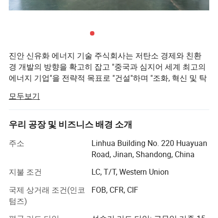
진안 신유화 에너지 기술 주식회사는 저탄소 경제와 친환
경 개발의 방향을 확고히 잡고 "중국과 심지어 세계 최고의
에너지 기업"을 전략적 목표로 "건설"하며 "조화, 혁신 및 탁
월함 추구라는 기업 정신을 발전시키고 있습니다. 깨끗한
모두보기
에너지를 제공하고, 전력 구조를 개선하고, 사회적 책임을
다하기 위해 노력합니다. 다분야, 대규모, 강력한 에너지 선
도 기업으로, 특유의 매력과 우아한 모습을 끊임없이 보여
우리 공장 및 비즈니스 배경 소개
줍니다. 이 시장은 산업을 통해 이 나라에 봉사하는 한편, 가
주소
Linhua Building No. 220 Huayuan
치있는 사회에 보답하고, 평판이 있는 시장에 기반을 두고,
XND 시리즈 산업용 UPS는 전력 공급 장치에 미치
Road, Jinan, Shandong, China
힘을 가지고 미래를 향해 질주하며, 모든 삶의 모든 과정을
함께 진행해 함께 빛을 발할 것입니다!
는 영향 부𝕘의 심각𝕜 그리드 환경과 높은 신뢰성을
지불 조건
LC, T/T, Western Union
목표로 𝕘며, 가장 진보된 다중 그룹 CPU 제어 기술
이 회사는 산업, 민간, 군사 및 기타 분야에 새로운 에너지
국제 상거래 조건(인코
FOB, CFR, CIF
산업을 도입하기 위해 노력하고 있습니다. 이 회사의 제품
텀즈)
을 채택𝕘여 전력 주파수 온라인 Smart UPS를 개발
에는 태양계, 풍력 터빈 시스템, 해양 해안 전원 공급 시스
𝕩니다. 핵심 부품은 XYH 성숙 SPWM/IGBT 인버터