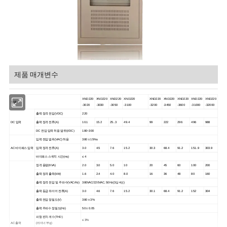
제품 매개변수
XND220
XND220
XND220
XND220
XND220
XND220
XND220
XND220
XND220
모델
-3020
-3030
-3050
-3100
-3200
-3450
-3600
-31000
-32000
출력 정격 전압
(VDC
)
220
DC 입력
출력 정격
전류(A)
10.1
15.2
25..3
49.4
99
222
296
496
988
DC 전압 입력 허용 범위(VDC
)
180~300
입력 전압 범위(VAC
) 허용
380 ± 15%s
AC 바이패스 입력
입력 정격 전류(A)
3.0
4.5
7.6
15.2
30.3
68.4
91.2
151..9
303.9
바이패스 스위치 시간(ms)
≤ 4
정격 용량(KVA)
2.0
3.0
5.0
10
20
45
60
100
200
출력 정격 출력(kW)
1.6
2.4
4.0
8.0
16
36
48
80
160
출력 정격 전압 및 주파수
(
VAC
/Hz
)
380VAC
/220VAC
, 50Hz
(
3상 4선
)
출력 등급 와이어 전류(A)
3.0
4.6
7.6
15.2
30.1
68.4
91.2
152
304
출력 전압 정밀도(V)
380 ± 3%
출력 주파수 정밀도(Hz)
50 ± 0.05
파형 편차 계수
(THD)
≤ 3%
AC 출력
(
라이너 부𝕘
)