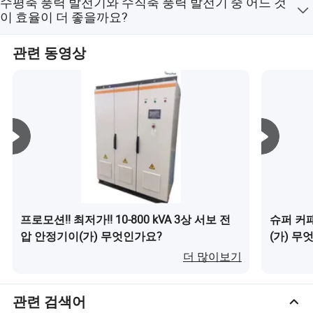
연간 평균 풍속은 어떻게 되나요? (3) 어떤 종류의 시스템
수평축 풍력 발전기와 수직축 풍력 발전기 중 어느 것
빛 질, 세상에 봉사하는" 개념을 지지하며, 햇빛 아래 세상의
는 타워 설계 도면을 제공해 드릴 수 있습니다.
이중 주파수 인버터 기술
을 원하시나요? (전력망 연결형 또는 독립형)
이 효율이 더 좋을까요?
녹색 에너지가 성장한 기쁨을 여러분과 함께 나누며 있습
AC 병렬 중복 기술
니다!
동일한 모델, 동일한 풍속 조건에서 수평축 풍력 발전기가
이중 루𝔄 𝔼드백 제어 기술
관련 동영상
수직축 풍력 발전기보다 더 높은 효율을 보입니다.
여러 그룹의 CPU 지능형 제어 기술
지능형 배터리 관리 기술
대형 스크린 중국어 디스플레이, 작동이 쉽습니
다
정적 스위치 고속 스위칭 기술
다양𝕜 입력 전압 설계
프로모션!! 최저가!! 10-800 kVA 3상 서보 전
슈퍼 커
압 안정기이(가) 무엇인가요?
(가) 무
더 많이보기
관련 검색어