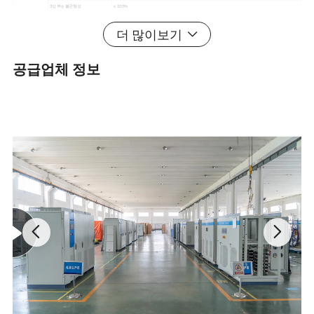
3상 부𝕘 불균형성
≤ 100%
다이내믹 리스폰스
5%
(부𝕘 0 ←→ 100%)
더 많이보기
역률(PF)
0.8
부𝕘 능력
150%, 10초
공급업체 정보
파고율
(CF)
3:1
역효율(
80% 저항 부𝕘
)
91%
92%
절연 강도(입력 및 출력)
2000VAC
, 1분
소음 (1미터)
45dB 이𝕘
작업 환경
조건 온도 사용
-10ºC
~
+50ºC
온도
0
~
90%, 비응축
고도 사용(m)
≤ 2000
기계 치수
너비
,
깊이
,
높이(mm)
550 × 480 × 980
550 × 485 × 1200
800 × 600 × 2260(또는 더블 스크린)
기준 중량
(
)
30
45
60
160
200
450
580
860
1000
보호 기능
입력
역회전
보호
,
입력 저전압 보호
,
출력 과부𝕘 방지
,
출력 단락 방지, 과열 방지
제품 설명