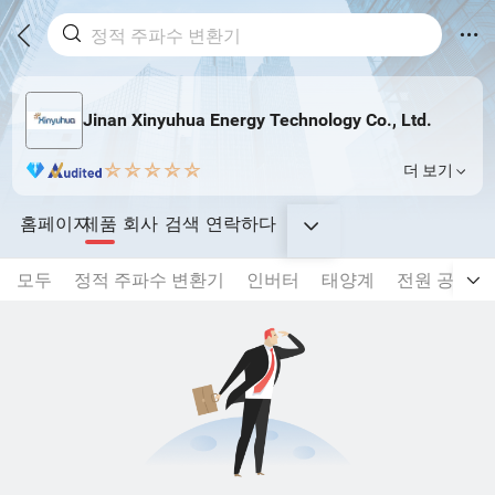
Jinan Xinyuhua Energy Technology Co., Ltd.
더 보기
홈페이지
제품
회사
검색
연락하다
모두
정적 주파수 변환기
인버터
태양계
전원 공급 