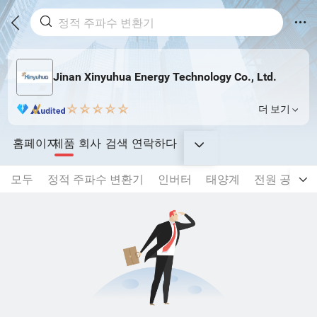
Jinan Xinyuhua Energy Technology Co., Ltd.
더 보기
홈페이지
제품
회사
검색
연락하다
모두
정적 주파수 변환기
인버터
태양계
전원 공급 