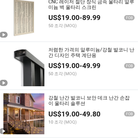
CNC 레이저 절단 장식 금속 울타리 알루
미늄 벽 울타리 스크린
US$
19.00
-
89.99
FOB
50 조각
(MOQ)
저렴한 가격의 알루미늄/강철 발코니 난
간 디자인 주택 계단용
US$
19.00
-
49.99
FOB
50 조각
(MOQ)
강철 난간 발코니 보안 데크 난간 손잡
이 울타리 솔루션
US$
19.00
-
49.80
FOB
10 조각
(MOQ)