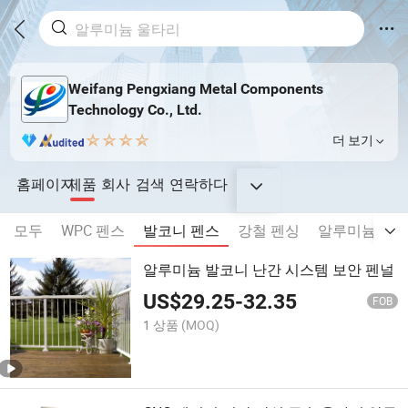
Weifang Pengxiang Metal Components
Technology Co., Ltd.
더 보기
홈페이지
제품
회사
검색
연락하다
모두
WPC 펜스
발코니 펜스
강철 펜싱
알루미늄 펜
알루미늄 발코니 난간 시스템 보안 펜널
US$
29.25
-
32.35
FOB
1 상품
(MOQ)