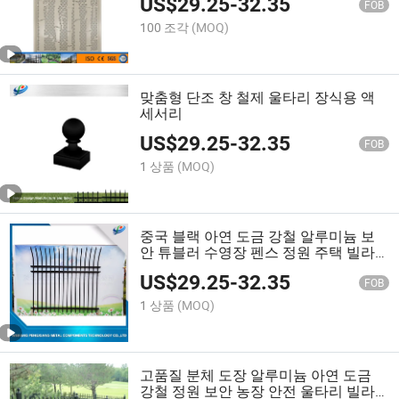
US$
29.25
-
32.35
FOB
100 조각
(MOQ)
맞춤형 단조 창 철제 울타리 장식용 액
세서리
US$
29.25
-
32.35
FOB
1 상품
(MOQ)
중국 블랙 아연 도금 강철 알루미늄 보
안 튜블러 수영장 펜스 정원 주택 빌라
용
US$
29.25
-
32.35
FOB
1 상품
(MOQ)
고품질 분체 도장 알루미늄 아연 도금
강철 정원 보안 농장 안전 울타리 빌라