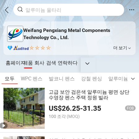
Weifang Pengxiang Metal Components
Technology Co., Ltd.
더 보기
홈페이지
제품
회사
검색
연락하다
모두
WPC 펜스
발코니 펜스
강철 펜싱
알루미늄 펜
고급 보안 검은색 알루미늄 평면 상단
수영장 펜스 주택 정원 빌라
US$
26.25
-
31.35
FOB
100 조각
(MOQ)