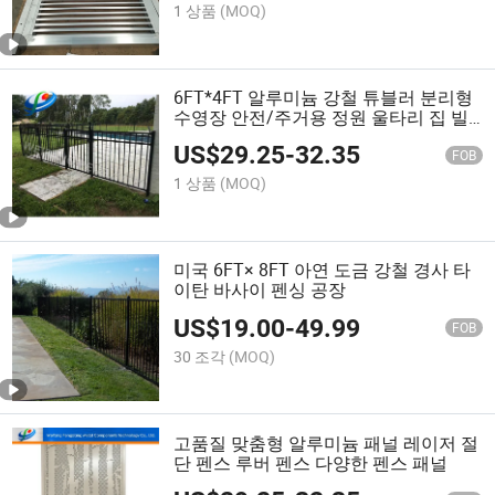
1 상품
(MOQ)
6FT*4FT 알루미늄 강철 튜블러 분리형
수영장 안전/주거용 정원 울타리 집 빌
라 학교 정원 공장
US$
29.25
-
32.35
FOB
1 상품
(MOQ)
미국 6FT× 8FT 아연 도금 강철 경사 타
이탄 바사이 펜싱 공장
US$
19.00
-
49.99
FOB
30 조각
(MOQ)
고품질 맞춤형 알루미늄 패널 레이저 절
단 펜스 루버 펜스 다양한 펜스 패널