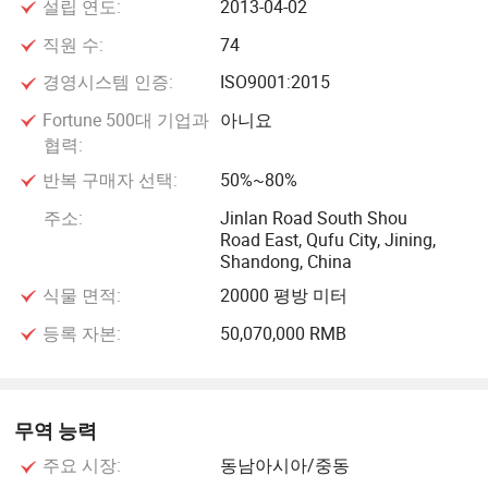
설립 연도:
2013-04-02
직원 수:
74
Le Kang은 "제품 품질 보장, 최고급 제품 제공, 고객 요구 충
족" 생산 정책을 통해 엄격한 품질 관리 시스템을 구축했습니
경영시스템 인증:
ISO9001:2015
다. 이 회사는 자격을 갖춘 공급업체로부터 고품질 원료를 선
Fortune 500대 기업과
아니요
별하고 엄격한 입고 검사를 실시하는 전담 품질 검사 부서를
협력:
운영하고 있습니다. 생산 프로세스 전반에 걸쳐 엄격한 멸균
반복 구매자 선택:
50%~80%
절차를 준수하고 작업자 및 물질 흐름을 분리합니다. 각 생산
공정은 공장 검사 및 시장 감독 검사를 위한 100% 통과율을
주소:
Jinlan Road South Shou
Road East, Qufu City, Jining,
보장하기 위해 정밀한 장비 테스트를 거칩니다.
Shandong, China
식물 면적:
20000 평방 미터
고객 최종 서비스는 최종 품질 보증 체크포인트입니다. 르강
씨는 전국 각지에서 의료 장비 기술 상담 서비스를 제공하고
등록 자본:
50,070,000 RMB
고객이 겪는 기술적인 문제를 해결하기 위해 사무실, 애프터
서비스 및 기술 지원 센터와 함께 제품 서비스 및 전문가 상
담을 전담하는 컨설팅 서비스 기술 팀을 설립했습니다.
무역 능력
주요 시장:
동남아시아/중동
이 회사는 전 세계 30여 개 국가와 지역에 포괄적인 영업 및