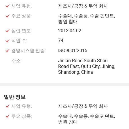
사업 유형:
제조사/공장 & 무역 회사
함하여 600명의 직원을 두고 있습니다. 40,000m2 이상의 지
역에 표준화된 생산 공장을 보유하고 있으며, 뛰어난 기술 장
주요 상품:
수술대, 수술등, 수술 펜던트,
병원 침대
비와 기계 가공 및 전자 부품 생산 분야의 업계 표준을 선도
하고 있으며, 30년 이상의 경험을 바탕으로 하고 있습니다.
설립 연도:
2013-04-02
직원 수:
74
이 그룹은 Shenhua Group, China Coal Group, Yankuang
경영시스템 인증:
ISO9001:2015
Group, Longmay Group, Haier Group과 같은 회사와 전략적
파트너십을 체결했습니다. Gree Group, Hisense Group, 독일,
주소:
Jinlan Road South Shou
Road East, Qufu City, Jining,
호주, 미국, 두바이, 이탈리아, 스페인, 베트남, 아프리카
Shandong, China
Le Kang Medical은 중국 의료 및 의료 산업의 발전을 위해
노력하고 있습니다. 독일, 미국, 일본의 고급 생산 기술과 장
비를 도입하여 시장 수요를 충족하는 신제품을 지속적으로
일반 정보
개발하고 혁신했습니다. 이 회사의 주요 제품에는 수술 시 그
사업 유형:
제조사/공장 & 무역 회사
림자 없는 램프, 전기 작동 테이블, 통합 모성침대, 서스펜션
주요 상품:
수술대, 수술등, 수술 펜던트,
타워, 브릿지 크레인, 간호 침대, 병상의 침대, 카트, 그리고 의
병원 침대
료 카운터.