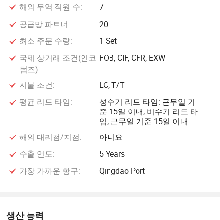
서비스 네트워크를 구축했으며, 외과 정제 프로젝트를 통해
해외 무역 직원 수:
7
8,000여 개의 의료 기관에 의료 서비스를 제공하고 있으며,
공급망 파트너:
20
이를 고객에게 가장 신뢰할 수 있는 파트너로 만들었습니다.
최소 주문 수량:
1 Set
이 회사는 ISO9001/13485 국제 품질 시스템 인증, 14001 환
국제 상거래 조건(인코
FOB, CIF, CFR, EXW
경 관리 시스템 인증, ROHSH 환경 보호 인증 및 CE 인증을
텀즈):
취득했습니다. 덴마크의 LINAK Transmission Systems
지불 조건:
LC, T/T
Limited, 독일의 HOERBIGER Automation Technology, 독일
평균 리드 타임:
성수기 리드 타임: 근무일 기
의 Ondal Medical Technology Company로부터 기술 지원을
준 15일 이내, 비수기 리드 타
받았습니다.
임, 근무일 기준 15일 이내
해외 대리점/지점:
아니요
앞으로 르강그룹은 과학연구기술팀과 마케팅의 장점을 적극
수출 연도:
5 Years
활용해 자원을 통합하고, 중국의 경제발전의 전략적 기회를
가장 가까운 항구:
Qingdao Port
포착하고, 해외시장에서 지배적인 개발 패턴을 구축할 계획
입니다. 이 기업은 중국의 제품 연구 개발, 생산 및 판매를 통
합하는 최고급 의료 기기 기업이 되고자 합니다. 이 회사는
Le Kang의 의료 기술이 가져다 준 건강한 미래를 즐길 수 있
생산 능력