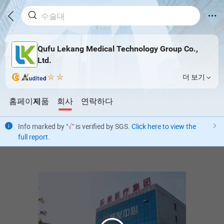
Qufu Lekang Medical Technology Group Co.,
Ltd.
더 보기
홈페이지
제품
회사
연락하다
Info marked by "
√
" is verified by SGS.
Click here to view the
full report
.