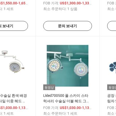
등
/ 세트
FOB 가격:
/ 상품
FOB
$1,550.00-1,650.00
US$1,300.00-1,330.00
:
1 세트
최소 주문하다:
1 상품
최소 
의 보내기
문의 보내기
동영상
동영
증 수술실 흰색 배경
Lkled700500 풀 스카이 스타
공장 
일 이중 헤드 그
럭셔리 수술실 더블 헤드 그림
림자 
프
자 없는 조명 선택 가능
램프
/ 세트
FOB 가격:
/ 세트
FOB
$1,030.00-1,130.00
US$1,030.00-1,130.00
:
1 세트
최소 주문하다:
1 세트
최소 