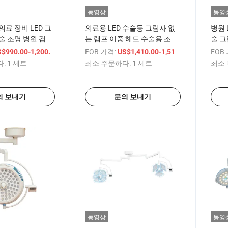
동영상
동영
의료 장비 LED 그
의료용 LED 수술등 그림자 없
병원 
술 조명 병원 검사
는 램프 이중 헤드 수술용 조명
술 그
휴대용 수술실 조명 이중 돔
술등
/ 세트
FOB 가격:
/ 세트
FOB
$990.00-1,200.00
US$1,410.00-1,510.00
:
1 세트
최소 주문하다:
1 세트
최소 
의 보내기
문의 보내기
동영상
동영