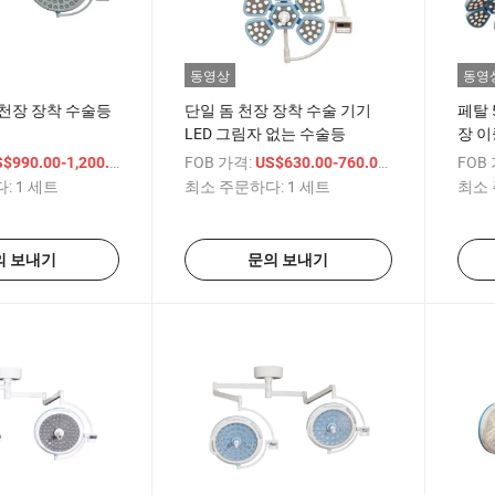
동영상
동영
D 천장 장착 수술등
단일 돔 천장 장착 수술 기기
페탈 
LED 그림자 없는 수술등
장 이
/ 세트
FOB 가격:
/ 세트
FOB
$990.00-1,200.00
US$630.00-760.00
:
1 세트
최소 주문하다:
1 세트
최소 
의 보내기
문의 보내기