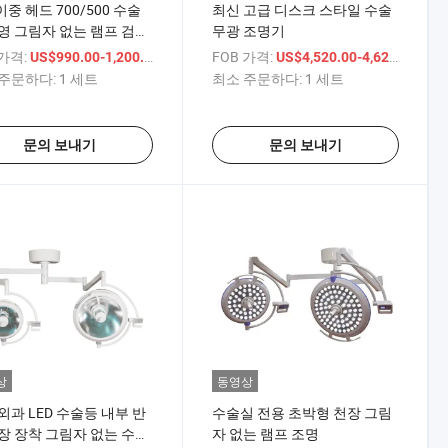
 이중 헤드 700/500 수술
최신 고급 디스크 스타일 수술
영 그림자 없는 램프 검사
무광 조명기
 가격:
/ 세트
FOB 가격:
/ 세
US$990.00-1,200.00
US$4,520.00-4,620.00
주문하다:
1 세트
최소 주문하다:
1 세트
문의 보내기
문의 보내기
상
동영상
외과 LED 수술등 내부 반
수술실 전용 초박형 천장 그림
장 장착 그림자 없는 수술
자 없는 램프 조명