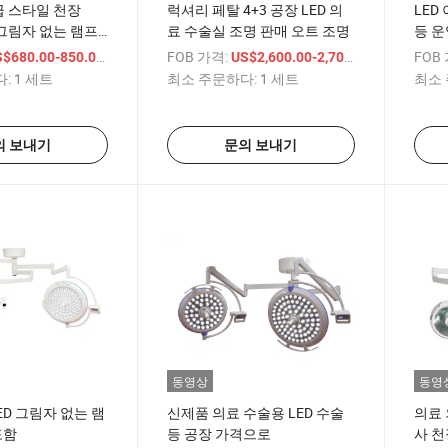
급 스타일 천장
럭셔리 페탈 4+3 공장 LED 의
LED
 그림자 없는 램프
료 수술실 조명 판매 오트 조명
등 운
등
/ 세트
FOB 가격:
/ 세트
FOB
$680.00-850.00
US$2,600.00-2,700.00
:
1 세트
최소 주문하다:
1 세트
최소 
의 보내기
문의 보내기
동영상
동영
ED 그림자 없는 램
신제품 의료 수술용 LED 수술
의료 
포함
등 공장 가격으로
사 천