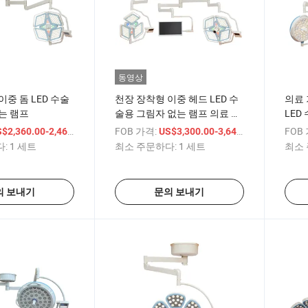
동영상
이중 돔 LED 수술
천장 장착형 이중 헤드 LED 수
의료 
는 램프
술용 그림자 없는 램프 의료 기
LED
기용
는 램
/ 세트
FOB 가격:
/ 세트
FOB
$2,360.00-2,460.00
US$3,300.00-3,640.00
:
1 세트
최소 주문하다:
1 세트
최소 
의 보내기
문의 보내기