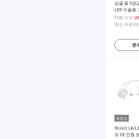
싱글 돔 5성
LED 수술용
검사등
FOB 가격:
US
최소 주문하다
문
동영상
럭셔리 Lk/L
프 CE 인증 