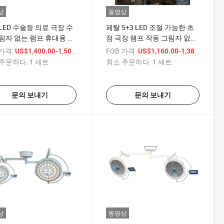
상
동영상
LED 수술등 의료 극장 수
페탈 5+3 LED 조절 가능한 초
림자 없는 램프 휴대용 수
점 극장 램프 작동 그림자 없는
조명
 가격:
/ 세트
FOB 가격:
/ 세
US$1,400.00-1,500.00
US$1,160.00-1,380.00
주문하다:
1 세트
최소 주문하다:
1 세트
문의 보내기
문의 보내기
상
동영상