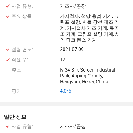
사업 유형:
제조사/공장
당사의 제품은 다음과 같습니다. 가벼운 전자동 용접 와이어
메쉬 기계(롤형), 대형
주요 상품:
가시철사, 철망 용접 기계, 크
림프 철망, 벽돌 강선 제조 기
계, 가시철사 제조 기계, 못 제
자동 용접 와이어 메쉬 기계(롤 내), 전자동 스테인리스강 용
조 기계, 크림프 철망 기계, 체
접 와이어 메쉬 기계 (롤에 포함), 품종 Aquatics ROW 용접
인 링크 펜스 기계
와이어 메시, 지상 가열 열 용접 와이어 메시 패널 기계, CNC
설립 연도:
2021-07-09
제어 용접 펜스 열 기계, 전자동 웨프트 및 날프 우븐 메시 기
직원 수:
12
계. 면도기 와이어 머신, 이중 섹션 철사 기계(CS-A 유형), 단
일 철조망 기계(CS-B 유형), 이중 철조망 와이어 연선(CS-S
주소:
Iv-34 Silk Screen Industrial
Park, Anping County,
유형), 다이아몬드 모양 메쉬 머신, 전자동 체인 링크 와이어
Hengshui, Hebei, China
메쉬 머신, 반 자동 체인 링크 와이어 메쉬 머신, NW형 육각
평가:
4.0/5
형 메쉬 머신, 중부하 육각 와이어 메시 기계(거바) 메시 기계,
리버스 트위스트 와이어 메시 기계, 확장된 금속 기계, 용접
와이어 메시 기계(롤형 메시), 컴퓨터 제어 열 용접 메시 펜스
기계, 강철 바 열 용접 메시 기계, 용접된 메시 기계(3D 플레
일반 정보
이트 생산 라인 기계), 구겨지지 와이어
사업 유형:
제조사/공장