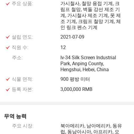
주요 상품:
가시철사, 철망 용접 기계, 크
메쉬 기계 (더 많은 기능) 크림프 와이어 메쉬 기계, (반 자동)
림프 철망, 벽돌 강선 제조 기
크림프 와이어 메쉬 기계, 아름다운 그리드 크림프 메쉬 기
계, 가시철사 제조 기계, 못 제
계, 풀랜드 메쉬 기계, 와이어 도면 기계, 풀리 연속 드로벤치
조 기계, 크림프 철망 기계, 체
인 링크 펜스 기계
기계, 직선형 와이어 도면 기계, 물탱크형 와이어 도면 기계,
반전 수직선 도면 기계 등
설립 연도:
2021-07-09
직원 수:
12
1999년에 설립되었으며 5800평방미터의 면적을 덮고 있습
주소:
Iv-34 Silk Screen Industrial
니다. 100명 이상의 직원과 60명 이상의 기술 직원을 고용하
Park, Anping County,
고 있으며 60개 이상의 기계 세트를 고용하고 있습니다. 우
Hengshui, Hebei, China
리는 디자인, 연구 및 개발에 참여하는 전문 제조업체입니다.
식물 면적:
900 평방 미터
당사의 와이어 메쉬 기계는 국가
등록 자본:
3,000,000 RMB
표준을 준수합니다.
우리는 계약을 하고 기업에 약속을 지킨다. 우리 공장은
무역 능력
주요 시장:
북아메리카, 남아메리카, 동유
슈퍼 품질로 높은 명성을 얻었고 완벽한 애프터 서비스를 제
럽, 동남아시아, 아프리카, 오