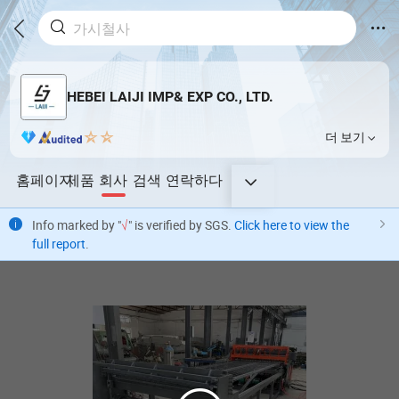
HEBEI LAIJI IMP& EXP CO., LTD.
더 보기
홈페이지
제품
회사
검색
연락하다
Info marked by "
√
" is verified by SGS.
Click here to view the
full report
.