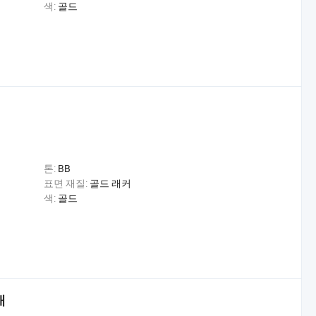
색:
골드
톤:
BB
표면 재질:
골드 래커
색:
골드
매