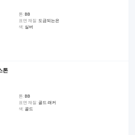
톤:
BB
표면 재질:
도금되는은
색:
실버
피스톤
톤:
BB
표면 재질:
골드 래커
색:
골드