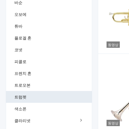
바순
오보에
튜바
플로겔 혼
동영상
코넷
피콜로
프렌치 혼
트로모본
트럼펫
색소폰
클라리넷
동영상