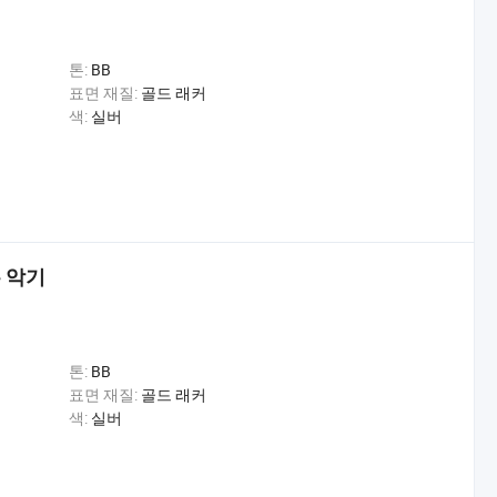
톤:
BB
표면 재질:
골드 래커
색:
실버
은 악기
톤:
BB
표면 재질:
골드 래커
색:
실버