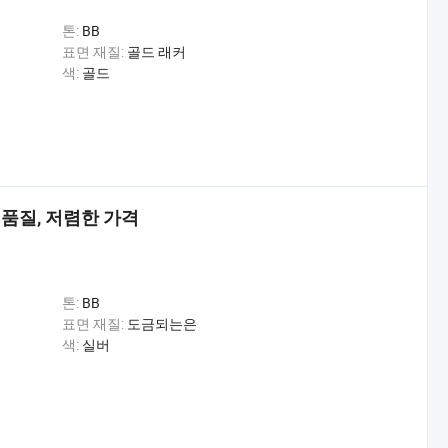
톤:
BB
표면 재질:
골드 래커
색:
골드
 품질, 저렴한 가격
톤:
BB
표면 재질:
도금되는은
색:
실버