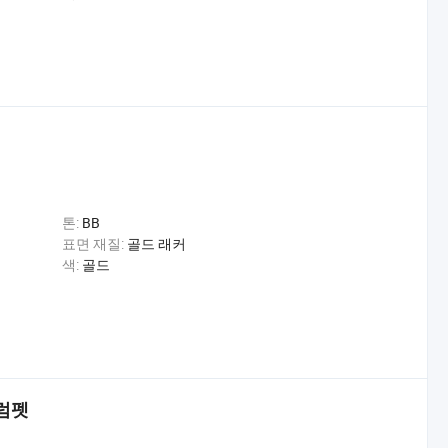
톤:
BB
표면 재질:
골드 래커
색:
골드
럼펫