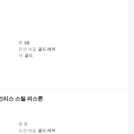
톤:
EB
표면 재질:
골드 래커
색:
골드
스테인리스 스틸 피스톤
톤:
C
표면 재질:
골드 래커