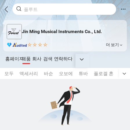
Jin Ming Musical Instruments Co., Ltd.
더 보기
홈페이지
제품
회사
검색
연락하다
모두
액세서리
바순
오보에
튜바
플로겔 혼
코넷