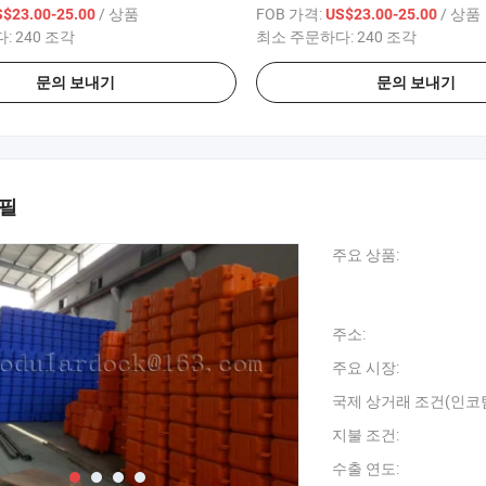
/ 상품
FOB 가격:
/ 상품
S$23.00-25.00
US$23.00-25.00
다:
240 조각
최소 주문하다:
240 조각
문의 보내기
문의 보내기
로필
주요 상품:
주소:
주요 시장:
국제 상거래 조건(인코텀
지불 조건:
수출 연도: