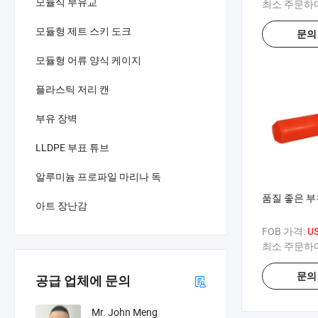
모듈식 부유교
최소 주문하
모듈형 제트 스키 도크
문의
모듈형 어류 양식 케이지
플라스틱 저리 캔
부유 장벽
LLDPE 부표 튜브
알루미늄 프로파일 마리나 독
품질 좋은 부
아트 장난감
FOB 가격:
US
최소 주문하
문의
공급 업체에 문의
Mr. John Meng