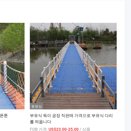
동영상
 폰툰
부유식 독이 공장 직판매 가격으로 부유식 다리
를 띄웁니다
FOB 가격:
/ 상품
US$23.00-25.00