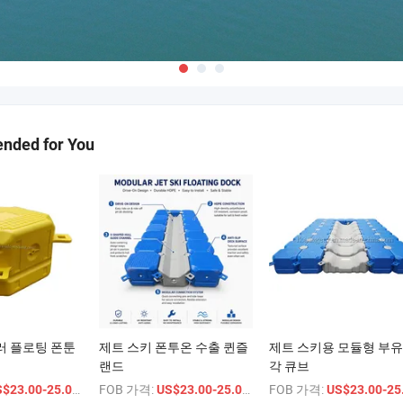
ded for You
러 플로팅 폰툰
제트 스키 폰투온 수출 퀸즐
제트 스키용 모듈형 부유
랜드
각 큐브
/ 상품
FOB 가격:
/ 상품
FOB 가격:
$23.00-25.00
US$23.00-25.00
US$23.00-25.