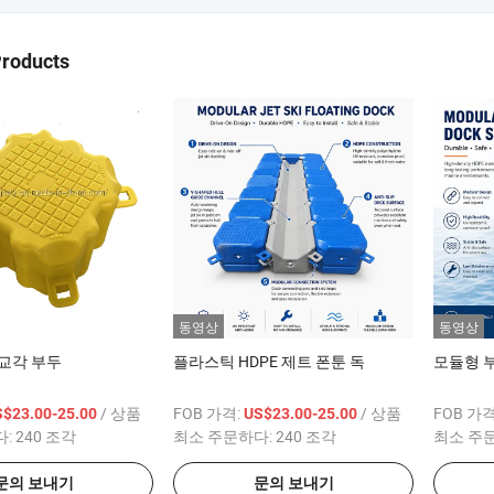
Products
동영상
동영상
교각 부두
플라스틱 HDPE 제트 폰툰 독
모듈형 
/ 상품
FOB 가격:
/ 상품
FOB 가격
S$23.00-25.00
US$23.00-25.00
다:
240 조각
최소 주문하다:
240 조각
최소 주
문의 보내기
문의 보내기