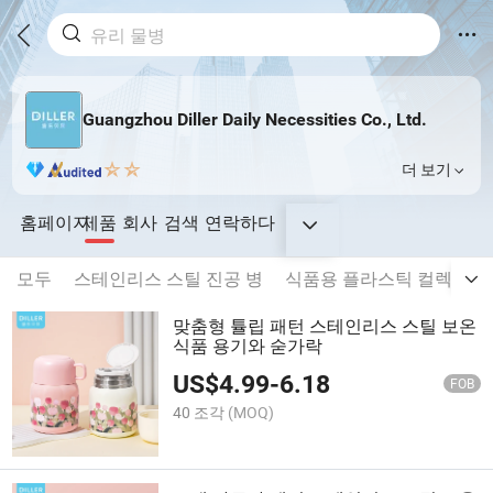
Guangzhou Diller Daily Necessities Co., Ltd.
더 보기
홈페이지
제품
회사
검색
연락하다
모두
스테인리스 스틸 진공 병
식품용 플라스틱 컬렉션
맞춤형 튤립 패턴 스테인리스 스틸 보온
식품 용기와 숟가락
US$
4.99
-
6.18
FOB
40 조각
(MOQ)