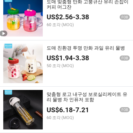
도매 맞춤형 만화 고붕규산 유리 손잡이
커피 머그잔
US$
2.56
-
3.38
FOB
60 조각
(MOQ)
도매 친환경 투명 만화 과일 유리 물병
US$
1.94
-
3.38
FOB
50 조각
(MOQ)
맞춤형 로고 내구성 보로실리케이트 유
리 물병 차 인퓨저 포함
US$
6.18
-
7.21
FOB
60 조각
(MOQ)