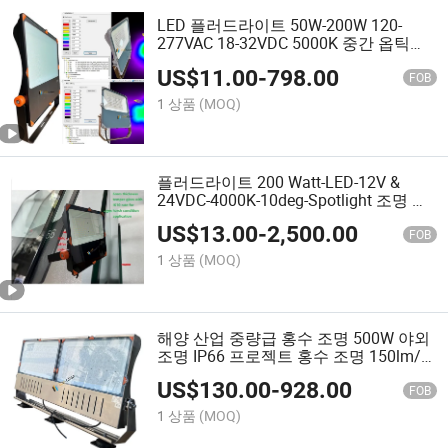
LED 플러드라이트 50W-200W 120-
277VAC 18-32VDC 5000K 중간 옵틱
IP66 Ik08 160lm/W 1-10V 스포츠 스타
US$
11.00
-
798.00
디움, 테니스 코트 및 해양 조명용 디밍
FOB
가능
1 상품
(MOQ)
플러드라이트 200 Watt-LED-12V &
24VDC-4000K-10deg-Spotlight 조명 해
양 수색 조명
US$
13.00
-
2,500.00
FOB
1 상품
(MOQ)
해양 산업 중량급 홍수 조명 500W 야외
조명 IP66 프로젝트 홍수 조명 150lm/W
고출력 LED 홍수 조명 CCT 13000K
US$
130.00
-
928.00
FOB
1 상품
(MOQ)