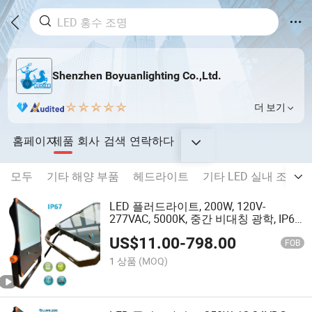
Shenzhen Boyuanlighting Co.,Ltd.
더 보기
홈페이지
제품
회사
검색
연락하다
모두
기타 해양 부품
헤드라이트
기타 LED 실내 조명
LED 플러드라이트, 200W, 120V-
277VAC, 5000K, 중간 비대칭 광학, IP66,
상업용 보트 조명
US$
11.00
-
798.00
FOB
1 상품
(MOQ)