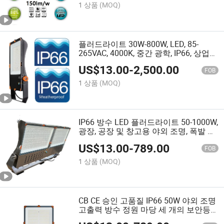
명용
1 상품
(MOQ)
플러드라이트 30W-800W, LED, 85-
265VAC, 4000K, 중간 광학, IP66, 상업용
해양 플러드 조명
US$
13.00
-
2,500.00
FOB
1 상품
(MOQ)
IP66 방수 LED 플러드라이트 50-1000W,
광장, 공장 및 창고용 야외 조명, 폭발 방
지 선택 가능, CE 인증, 고효율 150lm/W
US$
13.00
-
789.00
FOB
1 상품
(MOQ)
CB CE 승인 고품질 IP66 50W 야외 조명
고출력 방수 정원 마당 세 개의 보안등
50W 100W 200W 250W 300W LED 플