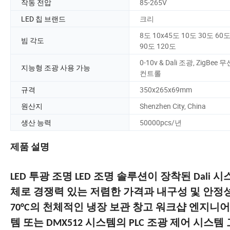
작동 전압
85-265V
LED 칩 브랜드
크리
8도 10x45도 10도 30도 60
빔 각도
90도 120도
0-10v & Dali 조광, ZigBee 무
지능형 조광 사용 가능
컨트롤
규격
350x265x69mm
원산지
Shenzhen City, China
생산 능력
50000pcs/년
제품 설명
LED 투광 조명 LED 조명 솔루션이 장착된 Dali 
체로 경쟁력 있는 저렴한 가격과 내구성 및 안정성
70°C의 천체적인 냉장 보관 창고 워크샵 엔지니어링
템 또는 DMX512 시스템의 PLC 조광 제어 시