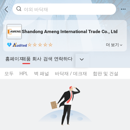
Shandong Ameng International Trade Co., Ltd
더 보기
홈페이지
제품
회사
검색
연락하다
모두
HPL
벽 패널
바닥재 / 데크재
합판 및 건설