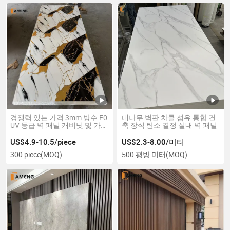
경쟁력 있는 가격 3mm 방수 E0
대나무 벽판 차콜 섬유 통합 건
UV 등급 벽 패널 캐비닛 및 가구
축 장식 탄소 결정 실내 벽 패널
용
US$4.9-10.5/piece
US$2.3-8.00/미터
300 piece
(MOQ)
500 평방 미터
(MOQ)