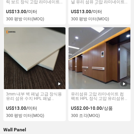
릭 보드 장식 고압 라미네이트
널 유리 섬유 고압 라미네이트
시트 HPL
호텔 사무실 홀용
US$13.00/미터
US$13.00/미터
300 평방 미터
(MOQ)
300 평방 미터
(MOQ)
3mm 내부 벽 패널 고급 장식용
유리섬유 고압 라미네이트 컴
유리 섬유 수지 HPL 패널
팩트 HPL 장식 고압 유리섬유
1220*2440mm와 A2 방화
수지 판넬
US$13.00/미터
US$2.00-10.00/상품
300 평방 미터
(MOQ)
300 조각
(MOQ)
Wall Panel