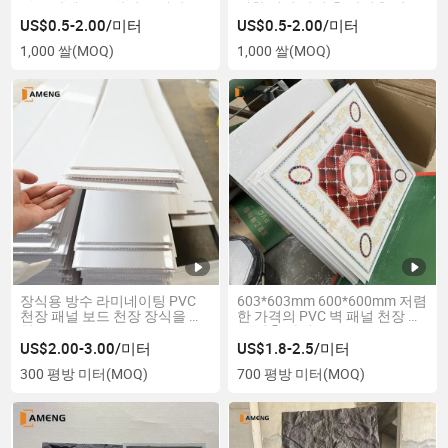
트 고광택 PVC 벽지 스티커
접착 벽지 거실 홈 장식용 벽
US$0.5-2.00/미터
US$0.5-2.00/미터
1,000 쌀
(MOQ)
1,000 쌀
(MOQ)
장식용 방수 라미네이팅 PVC
603*603mm 600*600mm 저렴
천장 패널 보드 천장 장식을 위
한 가격의 PVC 벽 패널 천장 내
한
부 건축 자재
US$2.00-3.00/미터
US$1.8-2.5/미터
300 평방 미터
(MOQ)
700 평방 미터
(MOQ)