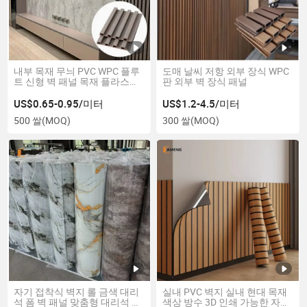
내부 목재 무늬 PVC WPC 플루
도매 날씨 저항 외부 장식 WPC
트 신형 벽 패널 목재 플라스틱
판 외부 벽 장식 패널
복합재 WPC 벽 패널
US$0.65-0.95/미터
US$1.2-4.5/미터
500 쌀
(MOQ)
300 쌀
(MOQ)
자기 접착식 벽지 롤 금색 대리
실내 PVC 벽지 실내 현대 목재
석 폼 벽 패널 맞춤형 대리석 시
색상 방수 3D 인쇄 가능한 자기