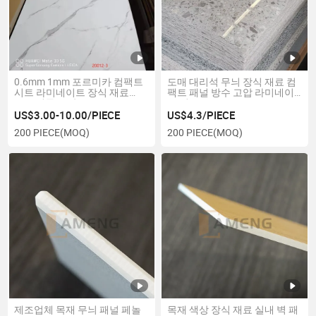
0.6mm 1mm 포르미카 컴팩트
도매 대리석 무늬 장식 재료 컴
시트 라미네이트 장식 재료
팩트 패널 방수 고압 라미네이
HPL 필름 주방 HPL
트 시트 HPL 1220X2440mm
US$3.00-10.00/PIECE
US$4.3/PIECE
200 PIECE
(MOQ)
200 PIECE
(MOQ)
제조업체 목재 무늬 패널 페놀
목재 색상 장식 재료 실내 벽 패