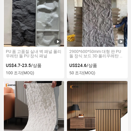
PU 폼 고품질 실내 벽 패널 폴리
2900*600*50mm 대형 판 PU
우레탄 돌 PU 장식 패널
돌 장식 보드 3D 폴리우레탄 인
조 돌 벽 패널
US$4.7-23.5/상품
US$24.6/상품
100 조각
(MOQ)
50 조각
(MOQ)