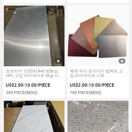
포르미카 1220X2440 방화성
목재 무늬 포마이카 컴팩트 고
HPL 고압 라미네이트 패널 시
압 라미네이트 시트
트 컴팩트 보드 장식 재료 HPL
패널
US$2.00-10.00/PIECE
US$2.00-10.00/PIECE
200 PIECE
(MOQ)
100 PIECE
(MOQ)