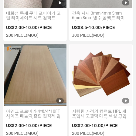
내화성 목재 무늬 포마이카 고
건축 자재 3mm 4mm 5mm
압 라미네이트 시트 컴팩트
6mm 8mm 방수 콤팩트 라미네
HPL 패널
이트 HPL 방화판 라미네이트
시트 HPL 가구 주방 욕실용
US$2.00-10.00/PIECE
US$3.5-10.00/PIECE
200 PIECE
(MOQ)
300 PIECE
(MOQ)
아멘그 포르미카 4*8/4*10FT
저렴한 가격의 컴팩트 HPL 제
사이즈 페놀릭 혼합 접착제 컴
조업체 고광택 매트 색상 고압
팩트 고압 라미네이트 HPL 패
라미네이트 HPL 가구 주방 캐
널 실내 가구에 사용됨
비닛 장식 재료
US$2.00-10.00/PIECE
US$2.00-10.00/PIECE
200 PIECE
(MOQ)
200 PIECE
(MOQ)