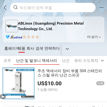
ABLinox (Guangdong) Precision Metal
Technology Co., Ltd.
더 보기
홈페이지
제품
회사
검색
연락하다
모두
난간 및 발코니 액세서리
난간
유리 수도꼭지
문
주조 액세서리 장비 부품 304 스테인리
스 스틸 유리 난간 스피곳
US$
10.00
FOB
1 상품
(MOQ)