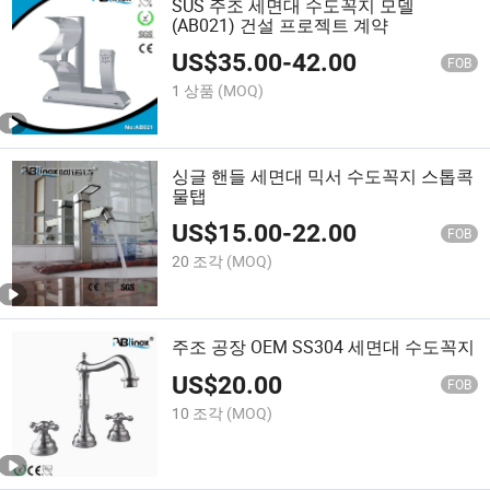
SUS 주조 세면대 수도꼭지 모델
(AB021) 건설 프로젝트 계약
US$
35.00
-
42.00
FOB
1 상품
(MOQ)
싱글 핸들 세면대 믹서 수도꼭지 스톱콕
물탭
US$
15.00
-
22.00
FOB
20 조각
(MOQ)
주조 공장 OEM SS304 세면대 수도꼭지
US$
20.00
FOB
10 조각
(MOQ)