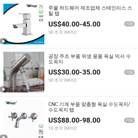
주물 하드웨어 제조업체 스테인리스 스
틸 탭
US$
40.00
-
45.00
FOB
50 조각
(MOQ)
공장 주조 부품 위생 용품 욕실 믹서 수
도꼭지
US$
30.00
-
35.00
FOB
50 조각
(MOQ)
CNC 기계 부품 맞춤형 욕실 수도꼭지/
수도꼭지 탭
US$
88.00
-
98.00
FOB
10 조각
(MOQ)