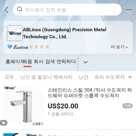
ABLinox (Guangdong) Precision Metal
Technology Co., Ltd.
더 보기
홈페이지
제품
회사
검색
연락하다
모두
난간 및 발코니 액세서리
난간
유리 수도꼭지
문
스테인리스 스틸 304 /믹서 수도꼭지 하
드웨어 슈퍼마켓 스톱콕 수도꼭지
US$
20.00
FOB
1 상품
(MOQ)