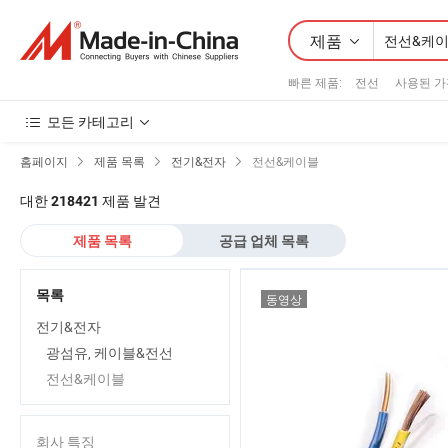
제품
빠른 제품
:
전선
사용된 
모든 카테고리
홈페이지
제품 목록
전기&전자
전선&케이블
대한
제품 발견
218421
제품 목록
공급 업체 목록
목록
동영상
전기&전자
광섬유, 케이블&전선
전선&케이블
회사 특징