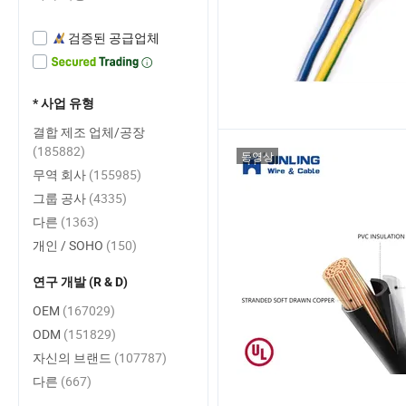
검증된 공급업체
* 사업 유형
결합 제조 업체/공장
(185882)
동영상
무역 회사
(155985)
그룹 공사
(4335)
다른
(1363)
개인 / SOHO
(150)
연구 개발 (R & D)
OEM
(167029)
ODM
(151829)
자신의 브랜드
(107787)
다른
(667)