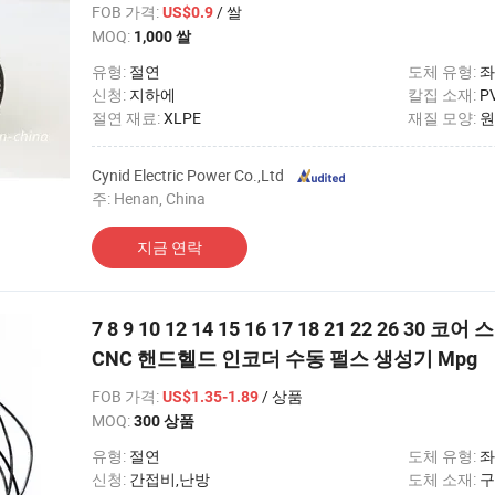
FOB 가격
:
/ 쌀
US$0.9
MOQ:
1,000 쌀
유형:
절연
도체 유형:
좌
신청:
지하에
칼집 소재:
P
절연 재료:
XLPE
재질 모양:
원
Cynid Electric Power Co.,Ltd
주: Henan, China
지금 연락
7 8 9 10 12 14 15 16 17 18 21 22 26 
CNC 핸드헬드 인코더 수동 펄스 생성기 Mpg
FOB 가격
:
/ 상품
US$1.35-1.89
MOQ:
300 상품
유형:
절연
도체 유형:
좌
신청:
간접비,난방
도체 소재:
구