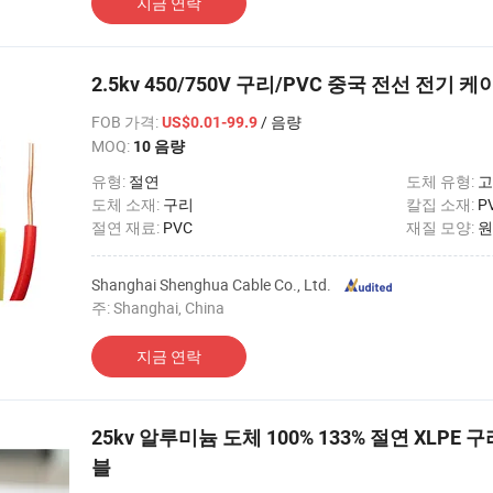
지금 연락
2.5kv 450/750V 구리/PVC 중국 전선 전기 케
FOB 가격
:
/ 음량
US$0.01-99.9
MOQ:
10 음량
유형:
절연
도체 유형:
고
도체 소재:
구리
칼집 소재:
P
절연 재료:
PVC
재질 모양:
원
Shanghai Shenghua Cable Co., Ltd.
주: Shanghai, China
지금 연락
25kv 알루미늄 도체 100% 133% 절연 XLP
블