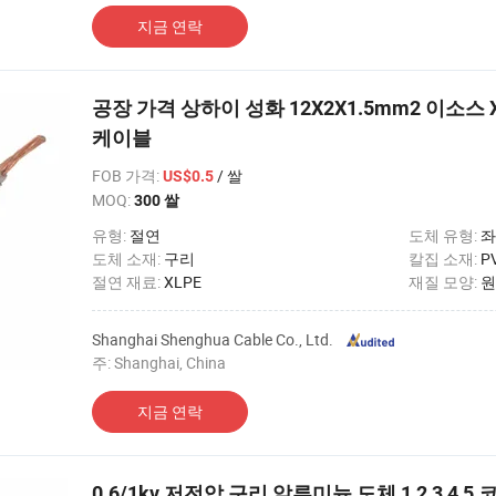
지금 연락
공장 가격 상하이 성화 12X2X1.5mm2 이소스 
케이블
FOB 가격
:
/ 쌀
US$0.5
MOQ:
300 쌀
유형:
절연
도체 유형:
좌
도체 소재:
구리
칼집 소재:
P
절연 재료:
XLPE
재질 모양:
원
Shanghai Shenghua Cable Co., Ltd.
주: Shanghai, China
지금 연락
0.6/1kv 저전압 구리 알루미늄 도체 1 2 3 4 5 