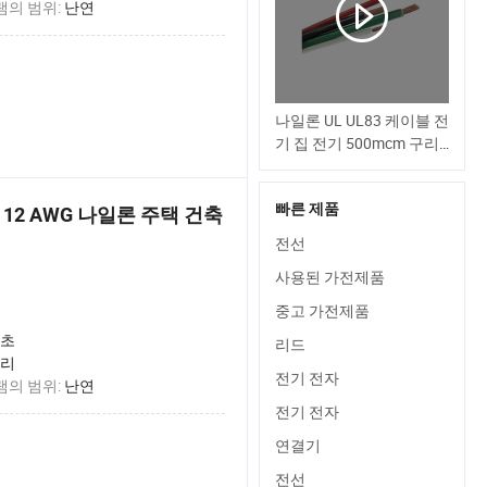
램의 범위:
난연
나일론 UL UL83 케이블 전
기 집 전기 500mcm 구리
선 Nylon12 THHN
빠른 제품
-2 12 AWG 나일론 주택 건축
전선
사용된 가전제품
중고 가전제품
초
리드
리
전기 전자
램의 범위:
난연
전기 전자
연결기
전선