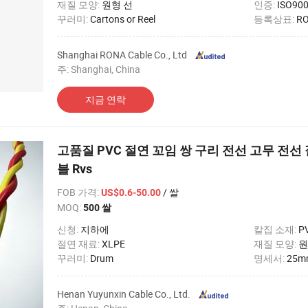
재질 모양:
원형 선
인증:
ISO90
꾸러미:
Cartons or Reel
등록상표:
R
Shanghai RONA Cable Co., Ltd
주: Shanghai, China
지금 연락
고품질 PVC 절연 꼬임 쌍 구리 전선 고무 전선
블 Rvs
FOB 가격
:
/ 쌀
US$0.6-50.00
MOQ:
500 쌀
신청:
지하에
칼집 소재:
P
절연 재료:
XLPE
재질 모양:
원
꾸러미:
Drum
명세서:
25m
Henan Yuyunxin Cable Co., Ltd.