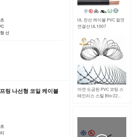
초
UL 전선 케이블 PVC 절연
VC
연결선 UL1007
형 선
아연 도금된 PVC 코팅 스
30 코어 스프링 나선형 코일 케이블
테인리스 스틸 Bto-22
Cbt-60 Cbt-65 콘서티나
면도날 가시 철사
초
리