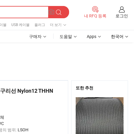
로그인
내 RFQ 등록
케이블
USB 케이블
플러그
더 보기
구매자
도움말
Apps
한국어
또한 추천
구리선 Nylon12 THHN
체
VC
램의 범위:
LSOH