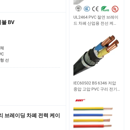
UL2464 PVC 절연 브레이
이블 BV
드 차폐 산업용 전선 케이
블
체
VC
형 선
IEC60502 BS 6346 저압
중압 고압 PVC 구리 전기
유연한 고무 XLPE 절연 전
력 전선 전선
E 구리 브레이딩 차폐 전력 케이