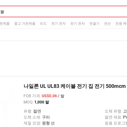
가전제품
중고 가전제품
리드
전기 전자
전기 전자
연결기
전선
전원 
나일론 UL UL83 케이블 전기 집 전기 500mcm 
FOB 가격
:
/ 쌀
US$0.06
MOQ:
1,000 쌀
유형:
절연
도체 유형:
고
도체 소재:
구리
절연 재료:
P
재질 모양:
원형 선
응용 프로그