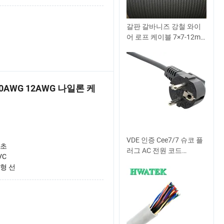
갈판 갈바니즈 강철 와이
어 로프 케이블 7×7-12mm
안전 보호를 위한 1770
MPa
0AWG 12AWG 나일론 케
VDE 인증 Cee7/7 슈코 플
초
러그 AC 전원 코드
VC
H03VV-F H05VV-F
형 선
H05rn-F H07rn-F 케이블