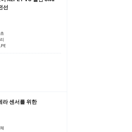
 전선
초
리
LPE
메라 센서를 위한
체