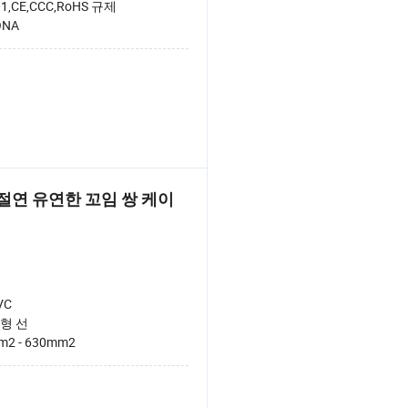
01,CE,CCC,RoHS 규제
ONA
 절연 유연한 꼬임 쌍 케이
VC
형 선
m2 - 630mm2