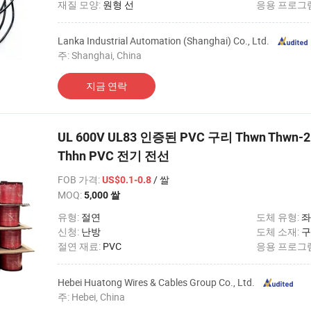
재질 모양:
원형 선
응용 프로그
Lanka Industrial Automation (Shanghai) Co., Ltd.
주: Shanghai, China
지금 연락
UL 600V UL83 인증된 PVC 구리 Thwn Thwn
Thhn PVC 전기 전선
FOB 가격
:
/ 쌀
US$0.1-0.8
MOQ:
5,000 쌀
유형:
절연
도체 유형:
좌
신청:
난방
도체 소재:
구
절연 재료:
PVC
응용 프로그
Hebei Huatong Wires & Cables Group Co., Ltd.
주: Hebei, China