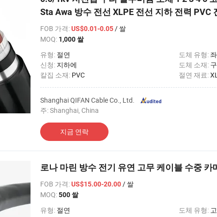
Sta Awa 방수 전선 XLPE 전선 지하 전력 PVC
FOB 가격
:
/ 쌀
US$0.01-0.05
MOQ:
1,000 쌀
유형:
절연
도체 유형:
좌
신청:
지하에
도체 소재:
구
칼집 소재:
PVC
절연 재료:
X
Shanghai QIFAN Cable Co., Ltd.
주: Shanghai, China
지금 연락
로나 마린 방수 전기 유연 고무 케이블 수중 카
FOB 가격
:
/ 쌀
US$15.00-20.00
MOQ:
500 쌀
유형:
절연
도체 유형:
고