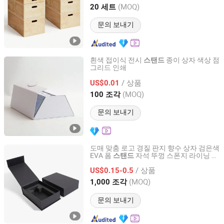
Jiangsu, China
이후 2025
(MOQ)
20 세트
문의 보내기
흰색 접이식 전시
종이 상자 색상 점
스탠드
그리드 인쇄
Youyou International Trade (Guangzhou) Co., Ltd.
/ 상품
US$0.01
Guangdong, China
이후 2026
(MOQ)
100 조각
문의 보내기
도매 맞춤 로고 경질 판지 향수 상자 검은색
EVA 폼
자석 뚜껑 스폰지 라이닝 스
스탠드
Guangzhou Royal Printing & Packaging Co., Ltd.
타일 UV 코팅 엠보싱
/ 상품
US$0.15-0.5
Guangdong, China
이후 2025
(MOQ)
1,000 조각
문의 보내기