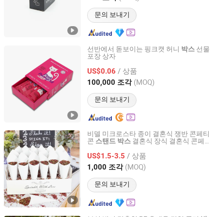
문의 보내기
선반에서 돋보이는 핑크캣 허니
선물
박스
포장 상자
Snus Import&Export Trading Co., Ltd.
/ 상품
US$0.06
Guangdong, China
이후 2024
(MOQ)
100,000 조각
문의 보내기
비델 미크로스타 종이 결혼식 쟁반 콘페티
콘
결혼식 장식 결혼식 콘페티
스탠드
박스
Xiamen Birtley Industry & Trading Co., Ltd.
콘 종이 콘
/ 상품
US$1.5-3.5
Fujian, China
이후 2024
(MOQ)
1,000 조각
문의 보내기