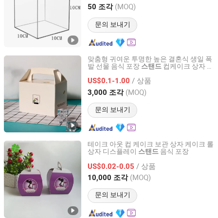
Jiangsu, China
이후 2026
(MOQ)
50 조각
문의 보내기
맞춤형 귀여운 투명한 높은 결혼식 생일 폭
발 선물 음식 포장
컵케이크 상자 손
스탠드
Dongguan Welm Eco Packaging Tech Co., Ltd.
잡이 포함
/ 상품
US$0.1-1.00
Guangdong, China
이후 2022
(MOQ)
3,000 조각
문의 보내기
테이크 아웃 컵 케이크 보관 상자 케이크 롤
상자 디스플레이
음식 포장
스탠드
Shenzhen Runxing Printing Limited
/ 상품
US$0.02-0.05
Guangdong, China
이후 2026
(MOQ)
10,000 조각
문의 보내기