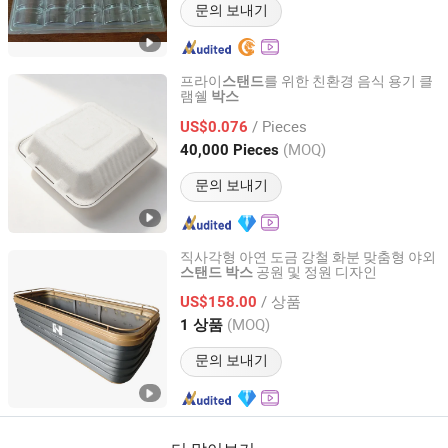
문의 보내기
프라이
를 위한 친환경 음식 용기 클
스탠드
램쉘
박스
Guangdong Shaoneng Group Luzhou Technology
Development Co., Ltd.
/ Pieces
US$0.076
(MOQ)
40,000 Pieces
Guangdong, China
이후 2026
문의 보내기
직사각형 아연 도금 강철 화분 맞춤형 야외
공원 및 정원 디자인
스탠드
박스
Guangzhou Panyu District Shawan Hongyi Metal
Products Factory
/ 상품
US$158.00
(MOQ)
1 상품
Guangdong, China
이후 2025
문의 보내기