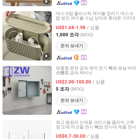
데스크탑 플라스틱 케이블 정리기 데스크
탑 방진 케이블 수납 상자와 휴대폰 거치대
Taizhou Jinhong Homeliving Co., Ltd.
/ 상품
US$1.68-1.98
Zhejiang, China
이후 2025
(MOQ)
1,000 조각
문의 보내기
맞춤형 완전 금속 제어 전기
패널 바닥
박스
금속 캐비닛
스탠드
Suzhou Zhuwei Electrical Equipment Co., Ltd.
/ 상품
US$2.00-100.00
Jiangsu, China
이후 2024
(MOQ)
5 조각
문의 보내기
최고 평점의 신제품 크리스탈 클리어 고투
명 도매 아크릴 전시
전시대 제품 전시
박스
Yangzhou Meiyi Machinery Technology Co., Ltd.
/ 상품
US$0.7-30.00