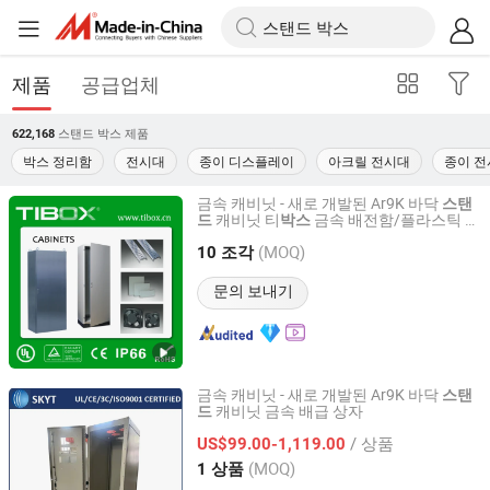
제품
공급업체
스탠드 박스
제품
622,168
박스 정리함
전시대
종이 디스플레이
아크릴 전시대
종이 전
금속 캐비닛 - 새로 개발된 Ar9K 바닥
스탠
캐비닛 티
금속 배전함/플라스틱 인
드
박스
Zhejiang Tianqi Electric Co., Ltd.
클로저
(MOQ)
10 조각
Zhejiang, China
이후 2006
문의 보내기
금속 캐비닛 - 새로 개발된 Ar9K 바닥
스탠
캐비닛 금속 배급 상자
드
Hebei Shouke Yuantuo Technology Co., Ltd.
/ 상품
US$99.00-1,119.00
Hebei, China
이후 2022
(MOQ)
1 상품