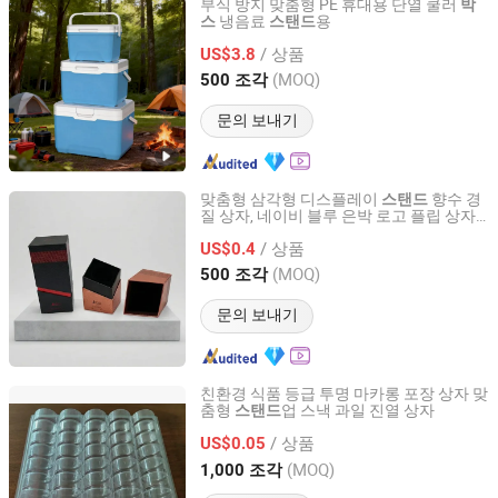
부식 방지 맞춤형 PE 휴대용 단열 쿨러
박
냉음료
용
스
스탠드
Yuyao Keyang Refrigeration Technology Co., Ltd.
/ 상품
US$3.8
Zhejiang, China
이후 2026
(MOQ)
500 조각
문의 보내기
맞춤형 삼각형 디스플레이
향수 경
스탠드
질 상자, 네이비 블루 은박 로고 플립 상자
Wing Chun Packaging Product(Shenzhen)Co., Ltd
와 금색 로프 손잡이
/ 상품
US$0.4
Guangdong, China
이후 2025
(MOQ)
500 조각
문의 보내기
친환경 식품 등급 투명 마카롱 포장 상자 맞
춤형
업 스낵 과일 진열 상자
스탠드
Fidelis (Xiamen) Technology Co., Ltd.
/ 상품
US$0.05
Fujian, China
이후 2026
(MOQ)
1,000 조각