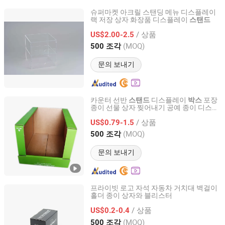
슈퍼마켓 아크릴 스탠딩 메뉴 디스플레이
랙 저장 상자 화장품 디스플레이
스탠드
Zhejiang Xuli New Material Technology Co., Ltd.
/ 상품
US$2.00-2.5
Zhejiang, China
이후 2025
(MOQ)
500 조각
문의 보내기
카운터 선반
디스플레이
포장
스탠드
박스
종이 선물 상자 찢어내기 공예 종이 디스플
Qingdao Xinhengmei Printing Co., Ltd.
레이 상자
/ 상품
US$0.79-1.5
Shandong, China
이후 2025
(MOQ)
500 조각
문의 보내기
프라이빗 로고 자석 자동차 거치대 벽걸이
홀더 종이 상자와 블리스터
Shanghai Forests Packaging Group Co., Ltd.
/ 상품
US$0.2-0.4
Shanghai, China
이후 2011
(MOQ)
500 조각