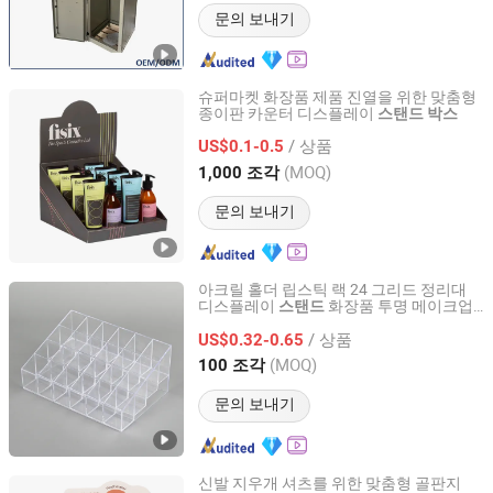
문의 보내기
슈퍼마켓 화장품 제품 진열을 위한 맞춤형
종이판 카운터 디스플레이
스탠드
박스
Guangzhou Yison Printing Co., Ltd.
/ 상품
US$0.1-0.5
Guangdong, China
이후 2024
(MOQ)
1,000 조각
문의 보내기
아크릴 홀더 립스틱 랙 24 그리드 정리대
디스플레이
화장품 투명 메이크업
스탠드
Ningbo Tyj Industry and Trade Co., Ltd
보관함
/ 상품
US$0.32-0.65
Zhejiang, China
이후 2025
(MOQ)
100 조각
문의 보내기
신발 지우개 셔츠를 위한 맞춤형 골판지