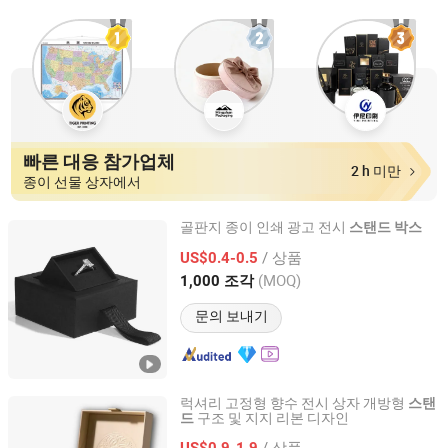
빠른 대응 참가업체
2 h 미만
종이 선물 상자에서
골판지 종이 인쇄 광고 전시
스탠드
박스
Guangzhou Weiye Color Printing Co., Ltd.
/ 상품
US$0.4-0.5
(MOQ)
1,000 조각
Guangdong, China
이후 2015
문의 보내기
럭셔리 고정형 향수 전시 상자 개방형
스탠
구조 및 지지 리본 디자인
드
Xiamen Fangcun Chengpin Packaging Co., Ltd.
/ 상품
US$0.9-1.9