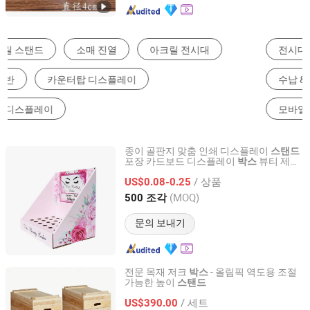
전시대
종이 선물 상자
태블릿 케이스 & 커버
수납 & 정리 용품
배너 거치대
모바일 폰 베이직 케이스
종이 골판지 맞춤 인쇄 디스플레이
스탠드
포장 카드보드 디스플레이
뷰티 제품
박스
Xiamen Fulego International Trade Co., Ltd.
용
/ 상품
US$0.08-0.25
Fujian, China
이후 2019
(MOQ)
500 조각
문의 보내기
전문 목재 저크
- 올림픽 역도용 조절
박스
가능한 높이
스탠드
Nantong Get-Fit Sports Co., Ltd.
/ 세트
US$390.00