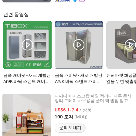
관련 동영상
금속 캐비닛 - 새로 개발된
금속 캐비닛 - 새로 개발된
슈퍼마켓 화장품
Ar9K 바닥 스탠드 캐비닛
Ar9K 바닥 스탠드 캐비닛
열을 위한 맞춤
티박스 금속 배전함/플라
금속 배급 상자이(가) 무
카운터 디스플레
스틱 인클로저이(가) 무엇
엇인가요?
드 박스이(가)
디씨디이 데스크탑 파일 정리대 나무 문서
인가요?
요?
정리 트레이 사무용품 폴더 책 받침 참고서
Shenzhen Dongqiyuan Technology Co. Ltd
선반 티슈 보관함
/ 상품
US$6.1-7.4
Guangdong, China
이후 2026
(MOQ)
100 조각
문의 보내기