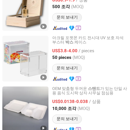
Fujian, China
이후 2025
(MOQ)
500 조각
문의 보내기
아크릴 포켓몬 카드 전시대 UV 보호 자석
부스터
케이스
박스
Wenzhou Daoqin Handicraft Co., Ltd.
/ pieces
US$3.8-4.00
Zhejiang, China
이후 2025
(MOQ)
50 pieces
문의 보내기
OEM 맞춤형 두꺼운
가 있는 단일 사
스탠드
용 음식 도시락 상자 사무실 점심용
Zanbond Group Co., Ltd
/ 상품
US$0.0138-0.038
Zhejiang, China
이후 2020
(MOQ)
10,000 조각
문의 보내기