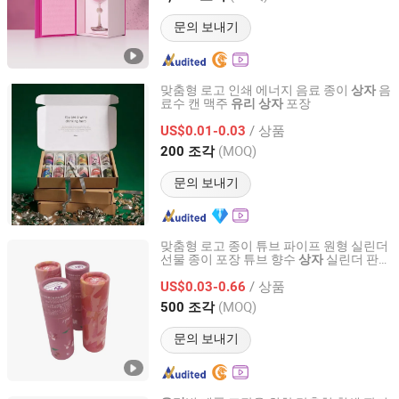
문의 보내기
맞춤형 로고 인쇄 에너지 음료 종이
음
상자
료수 캔 맥주
포장
유리
상자
Xiamen Yixin Printing Co., Ltd.
/ 상품
US$0.01-0.03
Fujian, China
이후 2026
(MOQ)
200 조각
문의 보내기
맞춤형 로고 종이 튜브 파이프 원형 실린더
선물 종이 포장 튜브 향수
실린더 판지
상자
Huizhou True Color Packaging Co., Ltd.
튜브 포장
화장품
드로퍼 병
상자
유리
/ 상품
US$0.03-0.66
Guangdong, China
이후 2021
(MOQ)
500 조각
문의 보내기