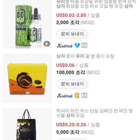
병 제품 포장을 위한 맞춤형 흰색 판지
유리
화장품 포장 허브 오일 병 포장
상자
상자
Qingdao RAJ Packaging Products Co., Ltd.
/ 상품
US$0.02-2.00
Shandong, China
이후 2020
(MOQ)
2,000 조각
문의 보내기
종이
꿀 병 종이 포장
상자
유리
Snus Import&Export Trading Co., Ltd.
/ 상품
US$0.06
(MOQ)
100,000 조각
Guangdong, China
이후 2024
문의 보내기
럭셔리 와인 박스 단일 샴페인 잔 와인 병
선물
포장
상자
HUNAN XIEYING PACKAGING CO., LTD.
/ 상품
US$0.25-0.26
Hunan, China
이후 2018
(MOQ)
5,000 조각