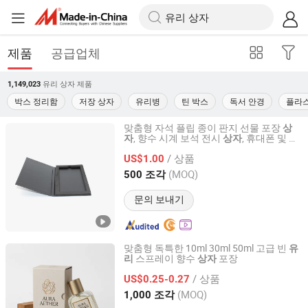
제품
공급업체
유리 상자
제품
1,149,023
박스 정리함
저장 상자
유리병
틴 박스
독서 안경
플라
맞춤형 자석 플립 종이 판지 선물 포장
상
, 향수 시계 보석 전시
, 휴대폰 및 태
자
상자
Shenzhen Tangcai Packaging Co., Ltd.
블릿 강화
용
유리
/ 상품
US$1.00
Guangdong, China
이후 2026
(MOQ)
500 조각
문의 보내기
맞춤형 독특한 10ml 30ml 50ml 고급 빈
유
스프레이 향수
포장
리
상자
GUANGZHOU GOOINPACK PACKAGING CO., LTD.
/ 상품
US$0.25-0.27
Guangdong, China
이후 2026
(MOQ)
1,000 조각