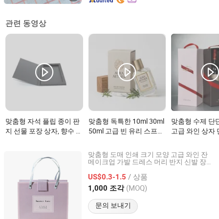
관련 동영상
맞춤형 자석 플립 종이 판
맞춤형 독특한 10ml 30ml
맞춤형 수제 단
지 선물 포장 상자, 향수 시
50ml 고급 빈 유리 스프레
고급 와인 상자
계 보석 전시 상자, 휴대폰
이 향수 상자 포장이(가)
인 잔 와인 병 
및 태블릿 강화 유리용이
무엇인가요?
(가) 무엇인가요
맞춤형 도매 인쇄 크기 모양 고급 와인 잔
(가) 무엇인가요?
메이크업 가발 드레스 머리 반지 신발 장미
Dongguan Welm Eco Packaging Tech Co., Ltd.
보석 선물 판지 포장
로고 포함
상자
/ 상품
US$0.3-1.5
Guangdong, China
이후 2022
(MOQ)
1,000 조각
문의 보내기