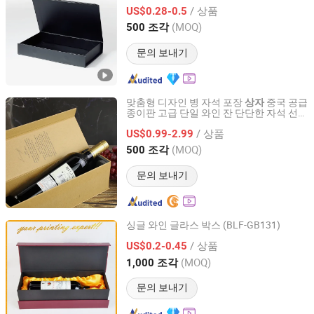
/ 상품
US$0.28-0.5
Guangdong, China
이후 2015
(MOQ)
500 조각
문의 보내기
맞춤형 디자인 병 자석 포장
중국 공급
상자
종이판 고급 단일 와인 잔 단단한 자석 선물
Xiamen Hongju Industry and Trade Co., Ltd.
상자
/ 상품
US$0.99-2.99
Fujian, China
이후 2010
(MOQ)
500 조각
문의 보내기
싱글 와인 글라스 박스 (BLF-GB131)
Guangzhou Blf Packing Co., Ltd.
/ 상품
US$0.2-0.45
(MOQ)
1,000 조각
Guangdong, China
이후 2013
문의 보내기