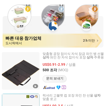
빠른 대응 참가업체
2 h 미만
도시락에서
맞춤형 공장 접이식 자석 잠금 와인 병 선물
와인 잔 자석 접이식 포장
주류용
상자
상자
Shenzhen First Sail Packaging Design & Production Co.,
Ltd.
/ 상품
US$0.91-2.99
(MOQ)
500 조각
Guangdong, China
이후 2019
문의 보내기
럭셔리 고블렛 컵 포장 와인 잔 선물
상자
맞춤 로고
Shanghai Hongyun Packaging Co., Ltd.
/ 상품
US$1.00-2.5