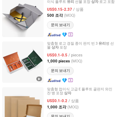
이식 플루트
선물 포장
로고 포함
유리
상자
Xiamen ZRF Media Turnkey Co., Ltd.
/ 상품
US$0.15-2.37
Fujian, China
이후 2008
(MOQ)
500 조각
문의 보내기
맞춤형 로고 경질 종이 판지 빈 3
병 선
유리
물
포장
상자
Guangzhou Yison Printing Co., Ltd.
/ pieces
US$0.1-0.5
Guangdong, China
이후 2024
(MOQ)
1,000 pieces
문의 보내기
맞춤형 접이식 고급 E 플루트 골판지 와인
잔 병 포장
상자
Dongguan Xiaolong Packaging Industry Co., Ltd.
/ 상품
US$0.1-0.2
Guangdong, China
이후 2025
(MOQ)
1,000 조각
문의 보내기