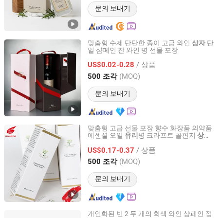
문의 보내기
맞춤형 수제 단단한 종이 고급 와인
단
상자
일 샴페인 잔 와인 병 선물 포장
Dongguan Miao Xin Craft Co., Ltd.
/ 상품
US$0.02-0.28
Guangdong, China
이후 2017
(MOQ)
500 조각
문의 보내기
맞춤형 고급 선물 포장 향수 화장품 의약품
에센셜 오일
병 크라프트 골판지
유리
상자
Guangzhou Shangpin Clothing Accessories Co., Ltd.
종이 접이식
상자
/ 상품
US$0.17-0.37
Guangdong, China
이후 2017
(MOQ)
500 조각
문의 보내기
개인화된 빈 2 두 개의 회색 와인 샴페인 접