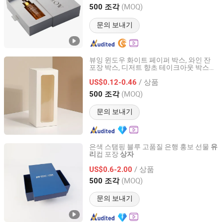
Guangdong, China
이후 2025
(MOQ)
500 조각
문의 보내기
뷰잉 윈도우 화이트 페이퍼 박스, 와인 잔
포장 박스, 디저트 향초 테이크아웃 박스에
Nanning Fangda Printing Co., Ltd.
적합, 웨딩 신부 파티 선물 박스로 사용됩니
/ 상품
다
US$0.12-0.46
Guangxi, China
이후 2025
(MOQ)
500 조각
문의 보내기
은색 스탬핑 블루 고품질 은행 홍보 선물
유
컵 포장
리
상자
Anhui Beauty Culture Development Co., Ltd.
/ 상품
US$0.6-2.00
Anhui, China
이후 2022
(MOQ)
500 조각
문의 보내기