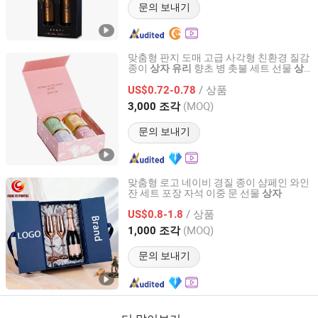
문의 보내기
맞춤형 판지 도매 고급 사각형 친환경 질감
종이
향초 병 촛불 세트 선물
상자
유리
상
Qingdao Vista Packaging Co., Ltd.
자
/ 상품
US$0.72-0.78
Shandong, China
이후 2019
(MOQ)
3,000 조각
문의 보내기
맞춤형 로고 네이비 경질 종이 샴페인 와인
잔 세트 포장 자석 이중 문 선물
상자
Zhongshan Chang Yue Printing Co., Ltd.
/ 상품
US$0.8-1.8
Guangdong, China
이후 2026
(MOQ)
1,000 조각
문의 보내기