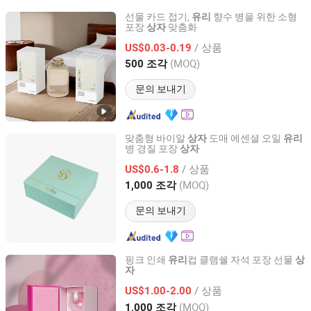
선물 카드 접기,
향수 병을 위한 소형
유리
포장
맞춤화
상자
Xiamen Xingzhengyang Paper Products Co., Ltd.
/ 상품
US$0.03-0.19
Fujian, China
이후 2025
(MOQ)
500 조각
문의 보내기
맞춤형 바이알
도매 에센셜 오일
상자
유리
병 경질 포장
상자
Xiamen Jingxiong Paper Products Co., Ltd.
/ 상품
US$0.6-1.8
Fujian, China
이후 2026
(MOQ)
1,000 조각
문의 보내기
핑크 인쇄
컵 클램쉘 자석 포장 선물
유리
상
자
Dongguan Bright Sea Industrial Co., Ltd.
/ 상품
US$1.00-2.00
Guangdong, China
이후 2014
(MOQ)
1,000 조각