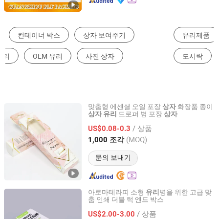
유리제품
수납 & 정리 용품
종이 선물 상자
도시락
전문용 케이스 & 상자
나무 선물 상자
맞춤형 에센셜 오일 포장
화장품 종이
상자
드로퍼 병 포장
상자
유리
상자
Shenzhen Huaxinmei Printing Co., Ltd.
/ 상품
US$0.08-0.3
Guangdong, China
이후 2024
(MOQ)
1,000 조각
문의 보내기
아로마테라피 소형
병을 위한 고급 맞
유리
춤 인쇄 더블 턱 엔드 박스
Guangdong Xinhe Packaging Technology Co., Ltd
/ 상품
US$2.00-3.00