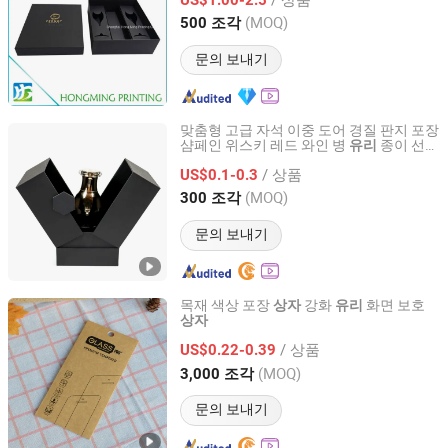
Shanghai, China
이후 2016
(MOQ)
500 조각
문의 보내기
맞춤형 고급 자석 이중 도어 경질 판지 포장
샴페인 위스키 레드 와인 병
종이 선물
유리
Shenzhen Oli Packaging Products Co., Ltd.
상자
/ 상품
US$0.1-0.3
Guangdong, China
이후 2025
(MOQ)
300 조각
문의 보내기
목재 색상 포장
강화
화면 보호
상자
유리
상자
Dongguan Yeming Gift Packing Limited
/ 상품
US$0.22-0.39
Guangdong, China
이후 2021
(MOQ)
3,000 조각
문의 보내기