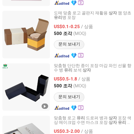
도매 맞춤 로고 골판지 재활용
잼 양초
상자
병 포장
유리
Ningbo Yuteng Packing Products Co., Ltd.
/ 상품
US$0.1-0.25
Zhejiang, China
이후 2026
(MOQ)
500 조각
문의 보내기
맞춤형 단단한 종이 포장 마감 와인 선물 향
수 병
보석
유리
상자
Chansun Pack Printing Group Limited
/ 상품
US$0.5-1.8
Guangdong, China
이후 2025
(MOQ)
500 조각
문의 보내기
맞춤형 로고
드로퍼 병과
포장 색
유리
상자
상 메이크업 수면 마스크 포장
병
상자
유리
Shenzhen Anhuixin Technology Co., Ltd.
드로퍼용
/ 상품
US$0.3-2.00