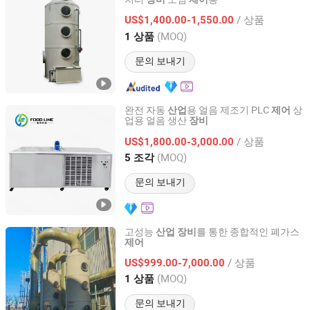
Hebei Yiboyuan Environmental Protection Machinery
Manufacturing Co., Ltd.
/ 상품
US$1,400.00-1,550.00
(MOQ)
1 상품
Hebei, China
이후 2026
문의 보내기
완전 자동
용 얼음 제조기 PLC
상
산업
제어
업용 얼음 생산
장비
Henan Foodyoo Machinery Co., Ltd
/ 상품
US$1,800.00-3,000.00
Henan, China
이후 2025
(MOQ)
5 조각
문의 보내기
고성능
를 통한 종합적인 폐가스
산업
장비
제어
Dalian Binhang Ecological Environmental Protection
Engineering Co., Ltd.
/ 상품
US$999.00-7,000.00
(MOQ)
1 상품
Liaoning, China
이후 2025
문의 보내기