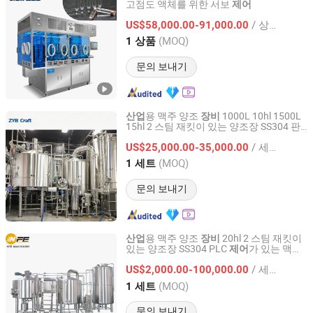
고점도 액체를 위한 서보
제어
Shanghai ALWELL Machinery Equipment Co., Ltd.
/ 상품
US$58,000.00-91,000.00
Shanghai, China
이후 2021
(MOQ)
1 상품
문의 보내기
용 맥주 양조
1000L 10hl 1500L
산업
장비
15hl 2 스팀 재킷이 있는 양조장 SS304 판
Shandong Zeyu Process Solution Ltd.
매용 PLC
맥주 양조 시스템
제어
장비
/ 세트
US$25,000.00-35,000.00
Shandong, China
이후 2020
(MOQ)
1 세트
문의 보내기
용 맥주 양조
20hl 2 스팀 재킷이
산업
장비
있는 양조장 SS304 PLC
가 있는 맥주
제어
NFE Machinery Co., Ltd.
양조 시스템
판매
장비
/ 세트
US$2,000.00-100,000.00
Shandong, China
이후 2025
(MOQ)
1 세트
문의 보내기