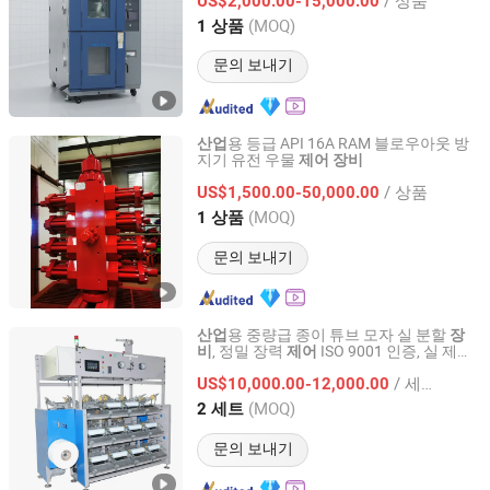
US$2,000.00-15,000.00
Guangdong, China
이후 2024
(MOQ)
1 상품
문의 보내기
용 등급 API 16A RAM 블로우아웃 방
산업
지기 유전 우물
제어
장비
Jianhu Jinji Import and Export Co., Ltd
/ 상품
US$1,500.00-50,000.00
Jiangsu, China
이후 2025
(MOQ)
1 상품
문의 보내기
용 중량급 종이 튜브 모자 실 분할
산업
장
, 정밀 장력
ISO 9001 인증, 실 제조
비
제어
Suzhou Bangyi Textile Technology Co., Ltd.
용
/ 세트
US$10,000.00-12,000.00
Jiangsu, China
이후 2025
(MOQ)
2 세트
문의 보내기