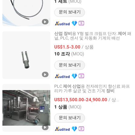
Fujian, China
이후 2025
(MOQ)
1 세트
문의 보내기
용 Y형 벌크 크림프 단자:
패
산업
장비
제어
널, PLC, 센서 및 자동화 기계의 배선
JiaXing Hongsteel Trading Co., Ltd.
/ 상품
US$1.5-3.00
Zhejiang, China
이후 2025
(MOQ)
10 조각
문의 보내기
PLC
용 전자레인지 향신료 파프
제어
산업
리카 가루 살균 및 건조 기계
장비
Jinan Bangpu Machinery Equipment Co., Ltd
/ 상품
US$13,500.00-24,900.00
Shandong, China
이후 2025
(MOQ)
1 상품
문의 보내기