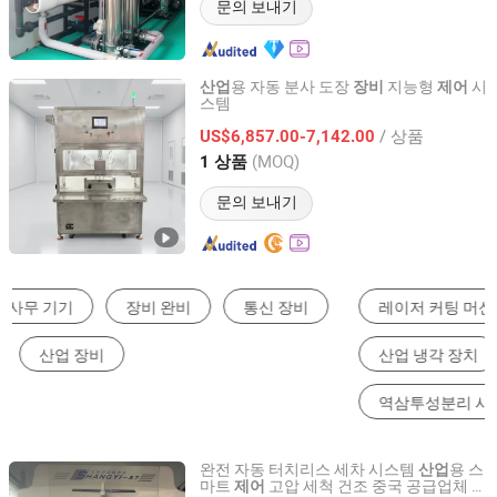
문의 보내기
용 자동 분사 도장
지능형
시
산업
장비
제어
스템
Dongguan Xinhangcheng Automation Equipment Co., Ltd.
/ 상품
US$6,857.00-7,142.00
Guangdong, China
이후 2020
(MOQ)
1 상품
문의 보내기
레이저 커팅 머신
보일러
하수 처리 장비
산업 냉각 장치
산업용 제습기
역삼투성분리 시스템
완전 자동 터치리스 세차 시스템
용 스
산업
마트
고압 세척 건조 중국 공급업체 세
제어
Shijiazhuang Xinjielong Technology Co., Ltd.