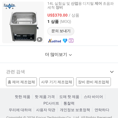
14L 실험실 및
용 디지털
초음파
산업
제어
세척
장비
Guangdong Jietai Ultrasonic Equipment Co., Ltd.
/ 상품
US$370.00
Guangdong, China
이후 2026
(MOQ)
1 상품
문의 보내기
더 많이보기
관련 검색
홈 제어 제조업체
사무 기기 제조업체
장비 완비 제조업체
통신 장비 제조업체
압출기 장비 공장
산업 장비 공장
핫한 제품
핫 제품 가격
도매 핫 제품
스타 바이어
PC사이트
통찰력
공정 관리 장비 공장
수술 기구 공장
어린이 놀이 기구 가격
우리에 대하여
사용자 약관
개인정보 보호정책
연락하다
팬 제어 리모컨 가격
케이블 방송 장비 가격
훈련 장비 가격
Copyright © 2026 Focus Technology Co., Ltd. All Rights Reserved