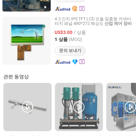
4.3 인치 IPS TFT LCD 모듈 맞춤형 커넥터
터치 패널 480*272 해상도
산업
제어
장비
Hu Nan Future Electronics Technology Co., Ltd.
/ 상품
US$3.00
Hunan, China
이후 2018
(MOQ)
1 상품
문의 보내기
관련 동영상