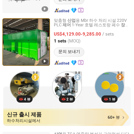
맞춤형
용 Mbr 하수 처리 시설 220V
산업
PLC
1-Year 호텔 레스토랑 폐수
제어
장비
Qingdao Dongmao Environmental Protection Equipment
펌프에 대한 보증
Co., Ltd.
/ sets
US$4,129.00-9,285.00
(MOQ)
1 sets
Shandong, China
이후 2025
문의 보내기
4 뷰
2 뷰
1 뷰
신규 출시 제품
60+ 뷰
하수처리시설에서