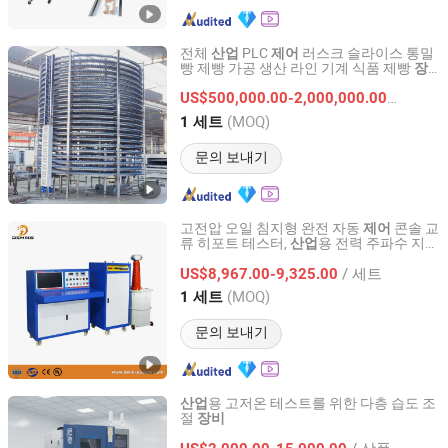
전체
PLC
러스크 슬라이스 통밀
산업
제어
빵 제빵 가공 생산 라인 기계 식품 제빵
장
Hebei AOCNO Baking Machinery Co., Ltd.
가격
비
US$500,000.00-2,000,000.00
/ 세트
Hebei, China
이후 2012
(MOQ)
1 세트
문의 보내기
고전압 오일 침지형 완전 자동
콘솔 교
제어
류 히포트 테스터,
용 전력 주파수 지능
산업
Shanghai Demiks Electric Power Technology Co., Ltd.
형 전압 내성 시험
장비
/ 세트
US$8,967.00-9,325.00
Shanghai, China
이후 2025
(MOQ)
1 세트
문의 보내기
용 고저온 테스트를 위한 다층 습도 조
산업
절
장비
Guangdong MENTEK Testing Equipment Co.,Ltd
/ 상품