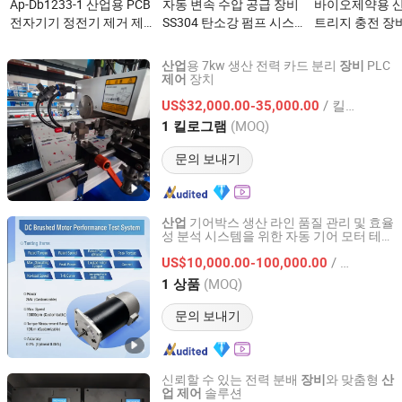
Ap-Db1233-1 산업용 PCB
자동 변속 수압 공급 장비
바이오제약용 산
전자기기 정전기 제거 제
SS304 탄소강 펌프 시스
트리지 충전 장비
어 장비 공급업체이(가)
템과 압력 센서 제어 캐비
액체를 위한 서
무엇인가요?
닛으로 주거용 상업용 산
(가) 무엇인가요
용 7kw 생산 전력 카드 분리
PLC
산업
장비
업용이(가) 무엇인가요?
장치
제어
Wenzhou Chenyi Machinery Co., Ltd
/ 킬로그램
US$32,000.00-35,000.00
Zhejiang, China
이후 2025
(MOQ)
1 킬로그램
문의 보내기
기어박스 생산 라인 품질 관리 및 효율
산업
성 분석 시스템을 위한 자동 기어 모터 테스
Hangzhou Weiheng Technology Co., Ltd.
트
장비
/ 상품
US$10,000.00-100,000.00
Zhejiang, China
이후 2026
(MOQ)
1 상품
문의 보내기
신뢰할 수 있는 전력 분배
와 맞춤형
장비
산
솔루션
업
제어
Xiamen Vuzan Technology Co., Ltd