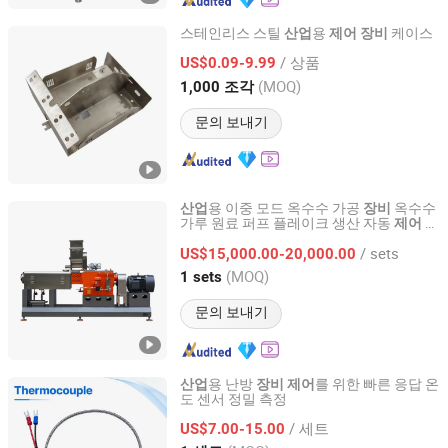
스테인리스 스틸
용
케이스
산업
제어
장비
Cangzhou Yifeng Hardware Manufacturing Co., Ltd.
/ 상품
US$0.09-9.99
(MOQ)
1,000 조각
Hebei, China
이후 2022
문의 보내기
용 이중 모드 옥수수 가공
옥수수
산업
장비
가루 원료 퍼프 플레이크 생산 자동
시
제어
Jinan Eagle Food Machinery Co., Ltd.
스템 팝 식품
/ sets
US$15,000.00-20,000.00
Shandong, China
이후 2025
(MOQ)
1 sets
문의 보내기
용 난방
를 위한 빠른 응답 온
산업
장비
제어
도 센서 정밀 측정
Quanzhou Shunkai Automation Equipment Co., Ltd
/ 세트
US$7.00-15.00