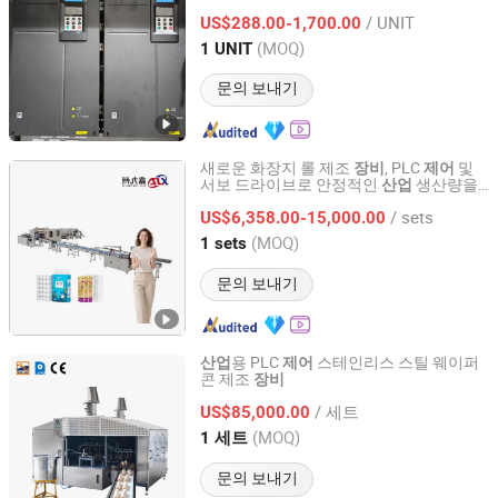
/ UNIT
US$288.00-1,700.00
Fujian, China
이후 2025
(MOQ)
1 UNIT
문의 보내기
새로운 화장지 롤 제조
, PLC
및
장비
제어
서보 드라이브로 안정적인
생산량을
산업
Xuchang Xinjiuzhou Intelligent Equipment Co., Ltd.
위한
/ sets
US$6,358.00-15,000.00
Henan, China
이후 2025
(MOQ)
1 sets
문의 보내기
용 PLC
스테인리스 스틸 웨이퍼
산업
제어
콘 제조
장비
GUANGZHOU CITY PENGDA MACHINERIES CO., LTD.
/ 세트
US$85,000.00
Guangdong, China
이후 2013
(MOQ)
1 세트
문의 보내기