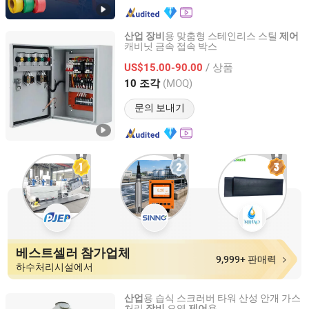
용 맞춤형 스테인리스 스틸
산업
장비
제어
캐비닛 금속 접속 박스
Foshan Bo Jun Precision Sheet Metal Co., Ltd.
/ 상품
US$15.00-90.00
Guangdong, China
이후 2026
(MOQ)
10 조각
문의 보내기
베스트셀러 참가업체
9,999+ 판매력
하수처리시설에서
용 습식 스크러버 타워 산성 안개 가스
산업
처리
오염
용
장비
제어