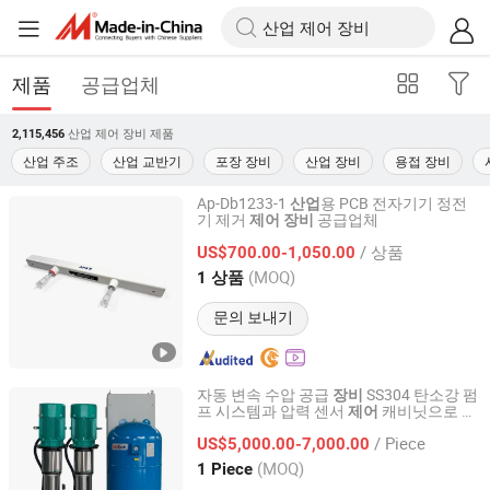
제품
공급업체
산업 제어 장비
제품
2,115,456
산업 주조
산업 교반기
포장 장비
산업 장비
용접 장비
Ap-Db1233-1
용 PCB 전자기기 정전
산업
기 제거
공급업체
제어
장비
Shanghai Anping Static Technology Co., Ltd.
/ 상품
US$700.00-1,050.00
Shanghai, China
이후 2026
(MOQ)
1 상품
문의 보내기
자동 변속 수압 공급
SS304 탄소강 펌
장비
프 시스템과 압력 센서
캐비닛으로 주
제어
Shandong Liangdi Energy Saving Technology Co., Ltd.
거용 상업용
용
산업
/ Piece
US$5,000.00-7,000.00
Shandong, China
이후 2026
(MOQ)
1 Piece