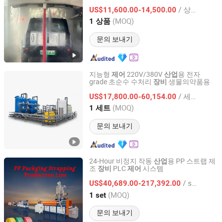
차
장비
/ 상품
US$11,600.00-14,500.00
Hebei, China
이후 2025
(MOQ)
1 상품
문의 보내기
지능형
220V/380V
용 전자
제어
산업
grade 초순수 수처리
생물의약품용
장비
Molewater System Co., Ltd.
/ 세트
US$17,800.00-60,154.00
Chongqing, China
이후 2017
(MOQ)
1 세트
문의 보내기
24-Hour 비정지 작동
용 PP 스트랩 제
산업
조
PLC
시스템
장비
제어
Shenzhen Yong Xing Zhan Xing Technology Co., Ltd.
/ set
US$40,689.00-217,392.00
Guangdong, China
이후 2025
(MOQ)
1 set
문의 보내기