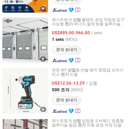
패스트링크
플랜트 공장 작업장 입구
산업
지능형
에너지 절약 방풍 알루미늄 합
전기
Shanghai Fastlink Door Co., Ltd.
금 단열 섹셔널 도어
/ sets
US$889.00-966.00
Shanghai, China
이후 2025
(MOQ)
1 sets
문의 보내기
전문 DIY
용 반발 방지 중량급 브러시
산업
리스
드릴
전기
Nantong Jiasida Electric Tools Co., Ltd.
/ 상품
US$12.56-13.29
Jiangsu, China
이후 2025
(MOQ)
500 조각
문의 보내기
패스트링크
상업용 오버헤드 맞춤형
산업
알루미늄 합금
자동 냉장 저장 단열 섹
전기
Shanghai Fastlink Door Co., Ltd.