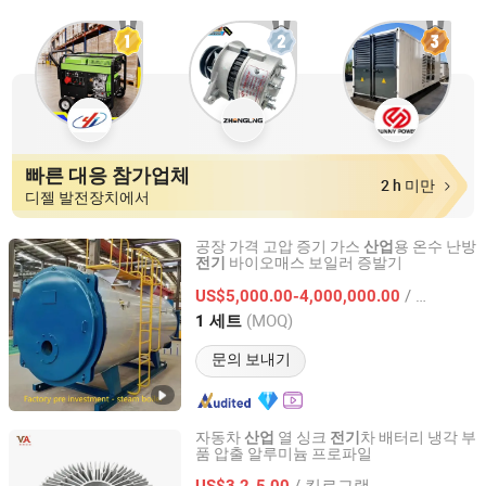
빠른 대응 참가업체
2 h 미만
디젤 발전장치에서
공장 가격 고압 증기 가스
용 온수 난방
산업
바이오매스 보일러 증발기
전기
Jiangsu Hai De Li Thermal Energy Equipment
Manufacturing Co., Ltd.
/ 세트
US$5,000.00-4,000,000.00
(MOQ)
1 세트
Jiangsu, China
이후 2025
문의 보내기
자동차
열 싱크
차 배터리 냉각 부
산업
전기
품 압출 알루미늄 프로파일
V Global Manufacturing Limited
/ 킬로그램
US$3.2-5.00