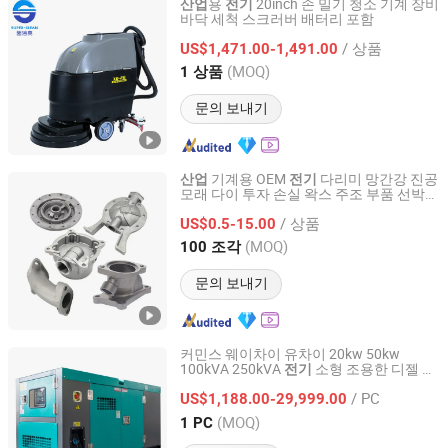
용
20inch 손 밀기 청소 기계 장비
산업
전기
바닥 세척 스크러버 배터리 포함
Guangzhou Super Clean Machinery Co., Ltd.
/ 상품
US$1,471.00-1,491.00
Guangdong, China
이후 2014
(MOQ)
1 상품
문의 보내기
기계용 OEM
다리미 망간강 진공
산업
전기
모래 다이 투자 손실 왁스 주조 부품 선박
Qingdao Compass Hardware Co., Ltd.
엔진 트럭 프로펠러 가격
/ 상품
US$0.5-15.00
Shandong, China
이후 2017
(MOQ)
100 조각
문의 보내기
커민스 웨이차이 유차이 20kw 50kw
100kVA 250kVA
소형 조용한 디젤 발
전기
Fujian Diou Power Co., Ltd.
세트 다이나모 발
가정
용 휴
전기
전기
산업
/ PC
대용 전력 공급
US$1,188.00-29,999.00
Fujian, China
이후 2025
(MOQ)
1 PC