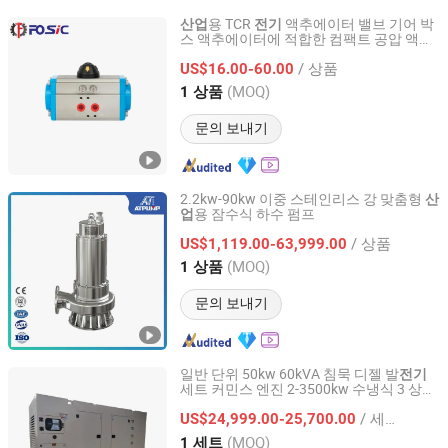
용 TCR
액추에이터 밸브 기어 박
산업
전기
스 액추에이터에 적합한 컴팩트 공압 액추
Wenzhou Forever Classic Technology Co., Ltd.
에이터, 볼, 버터플라이 및 글로브 밸브용
/ 상품
US$16.00-60.00
Zhejiang, China
이후 2008
(MOQ)
1 상품
문의 보내기
2.2kw-90kw 이중 스테인리스 강 맞춤형
산
용 잠수식 하수 펌프
업
Jining Antai Mine Equipment Manufacturing Co., Ltd.
/ 상품
US$1,119.00-63,999.00
Shandong, China
이후 2019
(MOQ)
1 상품
문의 보내기
일반 단위 50kw 60kVA 침묵 디젤 발
전기
세트 커민스 엔진 2-3500kw 수냉식 3 상
Shandong Wokang Electric Power Technology Co., Ltd
50Hz 60Hz
스타트 CE ISO
용
전기
산업
/ 세트
50kVA 40kVA
US$24,999.00-25,700.00
Shandong, China
이후 2026
(MOQ)
1 세트