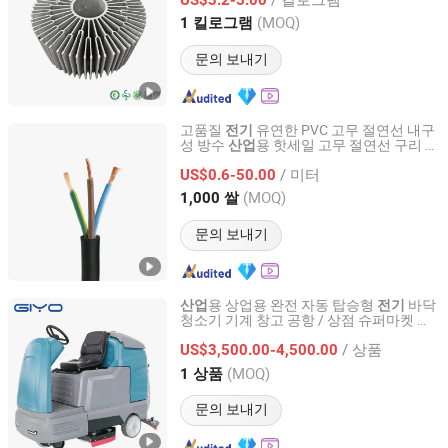
Fujian, China
이후 2025
(MOQ)
1 킬로그램
문의 보내기
고품질
유연한 PVC 고무 절연선 내구
전기
성 방수
용 핫세일 고무 절연선 구리 코
산업
Henan Yuyunxin Cable Co., Ltd.
어
고무선
전기
/ 미터
US$0.6-50.00
Henan, China
이후 2026
(MOQ)
1,000 쌀
문의 보내기
용 상업용 완전 자동 탑승형
바닥
산업
전기
청소기 기계 창고 공항 / 상점 슈퍼마켓 타
Anhui Giyo Cleaning Equipment Co., Ltd.
일 바닥 청소
/ 상품
US$3,500.00-4,500.00
Anhui, China
이후 2023
(MOQ)
1 상품
문의 보내기