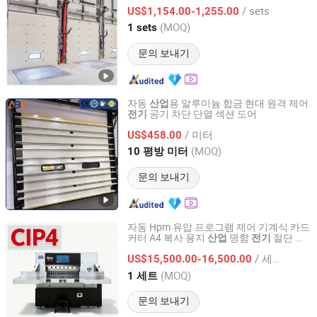
셔널 도어
/ sets
US$1,154.00-1,255.00
Shanghai, China
이후 2025
(MOQ)
1 sets
문의 보내기
자동
용 알루미늄 합금 현대 원격 제어
산업
공기 차단 단열 섹션 도어
전기
Jiangsu Anbixin Internet of Things Technology Co., LTD
/ 미터
US$458.00
Jiangsu, China
이후 2025
(MOQ)
10 평방 미터
문의 보내기
자동 Hpm 유압 프로그램 제어 기계식 카드
커터 A4 복사 용지
명함
절단 라
산업
전기
Zhejiang Huayue Packing Machinery Co., Ltd.
인 커터
/ 세트
US$15,500.00-16,500.00
Zhejiang, China
이후 2009
(MOQ)
1 세트
문의 보내기