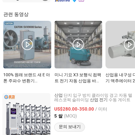
관련 동영상
100% 원래 브랜드 새 E 아
미니 기요 X3 보행식 컴팩
산업용 내구성 
톤 주파수 변환기
트 전기 자동 산업용 바닥
기 액추에이터 2
Svx015A1-4A1b1 15kw
청소기이(가) 무엇인가
IP67이(가) 
480V 팬 수조 산업 장비
요?
단지 입구 방지 클라이밍 경고 자동 텔
산업
VFD 인버터이(가) 무엇인
레스코픽 슬라이딩
수동 게이트
산업
전기
Guangdong Qigong Industrial Group Co., Ltd.
가요?
/ 미터
US$280.00-350.00
Guangdong, China
이후 2021
(MOQ)
5 쌀
문의 보내기