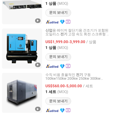
Shanghai, China
이후 2025
(MOQ)
1 상품
문의 보내기
용 레이저 절단기용 건조기가 포함된
산업
오일리스
고정 속도 회전 스크류형 공
전기
Fuzhou Tuowei Mechanical & Electrical Equipment Co.,
기 압축기 22kw 30HP 16bar 4 1
Ltd.
/ 상품
US$1,999.00-3,999.00
(MOQ)
1 상품
Fujian, China
이후 2020
문의 보내기
수직 비용 효율적인
구동
전기
100kw150kw 200kw 250kw 300kw
HENAN TAIGUO BOILER PRODUCTS CO., LTD.
350kw 소형
증기 보일러
용 자동
전기
산업
/ 세트
중앙 난방
US$560.00-5,000.00
전기
Henan, China
이후 2020
(MOQ)
1 세트
문의 보내기