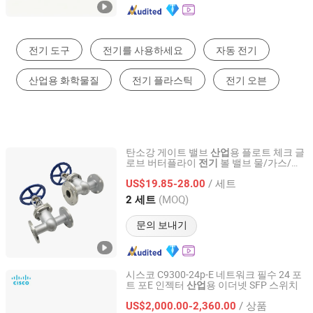
조리 & 제빵 장비
디젤 발전장치
물펌프
스크류 압축기
난방 장비
보일러
탄소강 게이트 밸브
용 플로트 체크 글
산업
로브 버터플라이
볼 밸브 물/가스/액
전기
Huadu Valve Group Co., Ltd
체 플랜지 게이트 밸브
/ 세트
US$19.85-28.00
Zhejiang, China
이후 2026
(MOQ)
2 세트
문의 보내기
시스코 C9300-24p-E 네트워크 필수 24 포
트 포E 인젝터
용 이더넷 SFP 스위치
산업
Shanghai Lianmai Tongchuang Technology Co., Ltd.
/ 상품
US$2,000.00-2,360.00