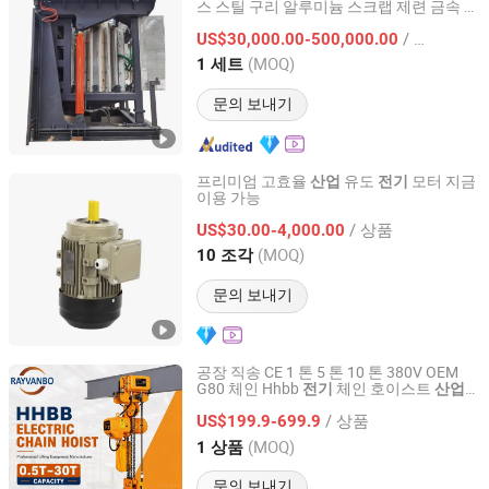
스 스틸 구리 알루미늄 스크랩 제련 금속 황
APS Induction Furnace (Taizhou) Co., Ltd.
동 청동 중주파 유도 용해로
/ 세트
US$30,000.00-500,000.00
Jiangsu, China
이후 2021
(MOQ)
1 세트
문의 보내기
프리미엄 고효율
유도
모터 지금
산업
전기
이용 가능
Zhejiang Quanda Electric motor Co., Ltd.
/ 상품
US$30.00-4,000.00
Zhejiang, China
이후 2020
(MOQ)
10 조각
문의 보내기
공장 직송 CE 1 톤 5 톤 10 톤 380V OEM
G80 체인 Hhbb
체인 호이스트
전기
산업
Wuhan Rayvanbo Import And Export Trade Co., Ltd.
크레인 건설 창고용
/ 상품
US$199.9-699.9
Hubei, China
이후 2023
(MOQ)
1 상품
문의 보내기