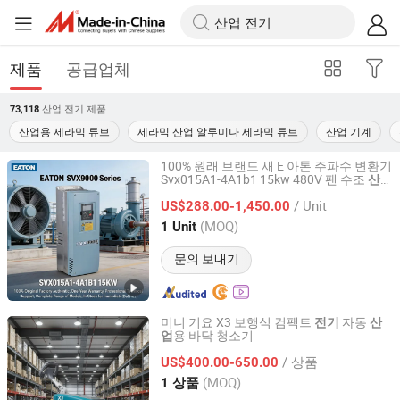
제품
공급업체
산업 전기
제품
73,118
산업용 세라믹 튜브
세라믹 산업 알루미나 세라믹 튜브
산업 기계
100% 원래 브랜드 새 E 아톤 주파수 변환기
Svx015A1-4A1b1 15kw 480V 팬 수조
산
Foshan Weiken Electrical Equipment Co., Ltd.
장비 VFD 인버터
업
/ Unit
US$288.00-1,450.00
Guangdong, China
이후 2026
(MOQ)
1 Unit
문의 보내기
미니 기요 X3 보행식 컴팩트
자동
전기
산
용 바닥 청소기
업
Anhui Giyo Intelligent Manufacturing Co., Ltd.
/ 상품
US$400.00-650.00
Anhui, China
이후 2025
(MOQ)
1 상품