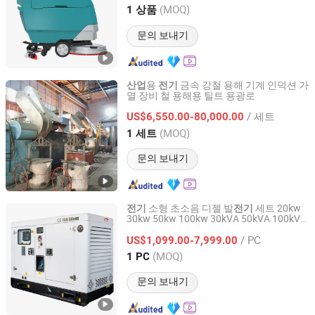
Anhui, China
이후 2023
(MOQ)
1 상품
문의 보내기
용
금속 강철 용해 기계 인덕션 가
산업
전기
열 장비 철 용해용 틸트 용광로
Luoyang Shennai Power Equipment Co.,Ltd.
/ 세트
US$6,550.00-80,000.00
Henan, China
이후 2025
(MOQ)
1 세트
문의 보내기
소형 초소음 디젤 발
세트 20kw
전기
전기
30kw 50kw 100kw 30kVA 50kVA 100kVA
Fujian Diou Power Co., Ltd.
250kVA 전력 커민스 퍼킨스 엔진
발
산업
/ PC
US$1,099.00-7,999.00
전기
Fujian, China
이후 2025
(MOQ)
1 PC
문의 보내기