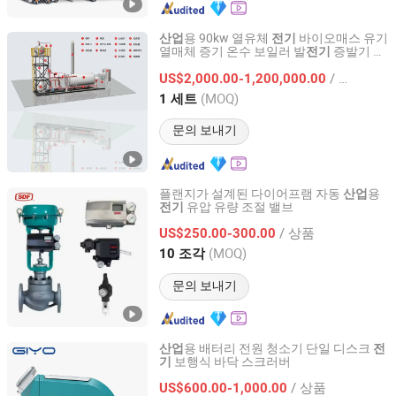
용 90kw 열유체
바이오매스 유기
산업
전기
열매체 증기 온수 보일러 발
증발기 압
전기
Jiangsu Hai De Li Thermal Energy Equipment
력 범위 0.7MPa-35.0MPa
Manufacturing Co., Ltd.
/ 세트
US$2,000.00-1,200,000.00
(MOQ)
1 세트
Jiangsu, China
이후 2025
문의 보내기
플랜지가 설계된 다이어프램 자동
용
산업
유압 유량 조절 밸브
전기
Shanghai Power Plant Valve Factory Co., Ltd.
/ 상품
US$250.00-300.00
Shanghai, China
이후 2026
(MOQ)
10 조각
문의 보내기
용 배터리 전원 청소기 단일 디스크
산업
전
보행식 바닥 스크러버
기
Anhui Giyo Cleaning Equipment Co., Ltd.
/ 상품
US$600.00-1,000.00