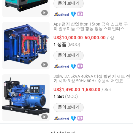
문의 보내기
Aps
8ton 15ton 금속 스크랩 구
전기
산업
리 알루미늄 주철 황동 청동 스테인리스 스
APS Induction Furnace (Taizhou) Co., Ltd.
틸 중주파 유도 용해 기계 용광로 가격
/ 상품
US$10,000.00-60,000.00
Jiangsu, China
이후 2021
(MOQ)
1 상품
문의 보내기
30kw 37.5kVA 40kVA 디젤 발
세트
전기
전
시작 3 상 50Hz 60Hz 수냉식 저연료 소
기
Shandong Wokang Electric Power Technology Co., Ltd
비
용 가정용 백업 전원 발
ISO CE
산업
전기
/ Set
US$1,490.00-1,580.00
Shandong, China
이후 2026
(MOQ)
1 Set
문의 보내기