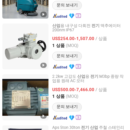
문의 보내기
용 내구성 다회전
액추에이터
산업
전기
200nm IP67
Tianjin Shengkaida Valve Co., Ltd.
/ 상품
US$254.00-1,507.00
Tianjin, China
이후 2025
(MOQ)
1 상품
문의 보내기
2.2kw 고강도
용
M3bp 중량 작
산업
전기
업용 원래 AC 모터
Shiny-Control Technology Develop (Beijing) Co., Ltd.
/ 상품
US$500.00-7,466.00
Beijing, China
이후 2020
(MOQ)
1 상품
문의 보내기
Aps 5ton 30ton
주철 스테인리
전기
산업