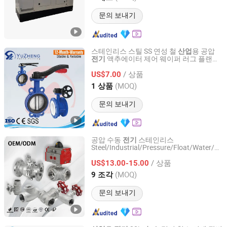
문의 보내기
스테인리스 스틸 SS 연성 철
용 공압
산업
액추에이터 제어 웨이퍼 러그 플랜지
전기
Zhejiang Yuzheng Valve Technology Co., Ltd.
하드웨어 나비 밸브
/ 상품
US$7.00
Zhejiang, China
이후 2014
(MOQ)
1 상품
문의 보내기
공압 수동
스테인리스
전기
Steel/Industrial/Pressure/Float/Water/St
Zhejiang Zhitong Pipe Valve Technology Co., Ltd.
웨이/게이트 글로브 체크 압력 릴리프 제어
/ 상품
볼 밸브 물탱크용
US$13.00-15.00
Zhejiang, China
이후 2013
(MOQ)
9 조각
문의 보내기