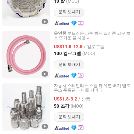
(MOQ)
10 쌀
Tianjin, China
이후 2024
문의 보내기
부드러운 파손 방지 실리콘 고무 호
유연한
스 뜨거운 물 사용 시
Shanghai Runzi Rubber And Plastic Co., Ltd.
/ 킬로그램
US$11.8-12.8
Shanghai, China
이후 2019
(MOQ)
100 킬로그램
문의 보내기
자동차 스테인리스 스틸 카 유연 배기 벨로
우즈 주름관과 니플 커넥터
Wuxi Longterm Machinery Technologies Co., Ltd.
/ 상품
US$1.8-3.2
Jiangsu, China
이후 2015
(MOQ)
50 조각
문의 보내기