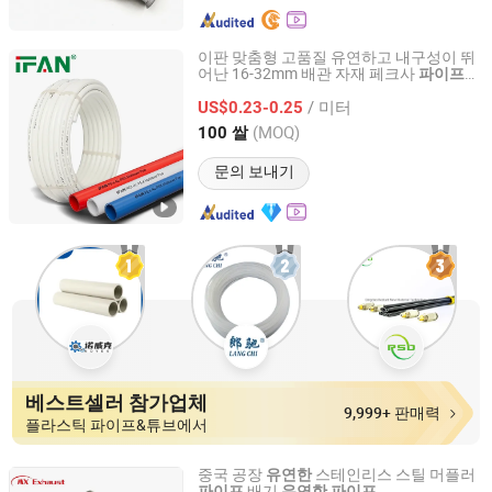
이판 맞춤형 고품질 유연하고 내구성이 뛰
어난 16-32mm 배관 자재 페크사
파이프
Zhuji Fengfan Piping Co., Ltd.
펙스-B
펙스 배관 튜브 펙스 알 페크
파이프
/ 미터
스
US$0.23-0.25
파이프
Zhejiang, China
이후 2020
(MOQ)
100 쌀
문의 보내기
베스트셀러 참가업체
9,999+ 판매력
플라스틱 파이프&튜브에서
중국 공장
스테인리스 스틸 머플러
유연한
배기
파이프
유연한
파이프