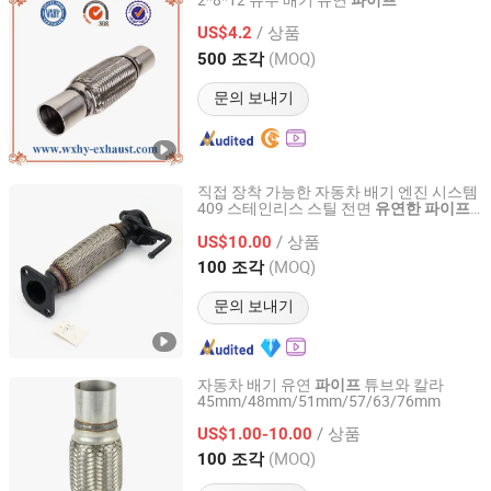
2*8*12 유두 배기 유연
파이프
WUXI XISHAN HUANYU METAL HOSE CO., LTD.
/ 상품
US$4.2
(MOQ)
500 조각
Jiangsu, China
이후 2007
문의 보내기
직접 장착 가능한 자동차 배기 엔진 시스템
409 스테인리스 스틸 전면
유연한
파이프
Dezhou Qicheng Car Accessories Co., Ltd
와 애프터 마켓/승용차 부품용
유연한
파이
/ 상품
US$10.00
프
Shandong, China
이후 2026
(MOQ)
100 조각
문의 보내기
자동차 배기 유연
튜브와 칼라
파이프
45mm/48mm/51mm/57/63/76mm
Ningbo Govi Auto Parts Co., Ltd.
/ 상품
US$1.00-10.00
Zhejiang, China
이후 2017
(MOQ)
100 조각