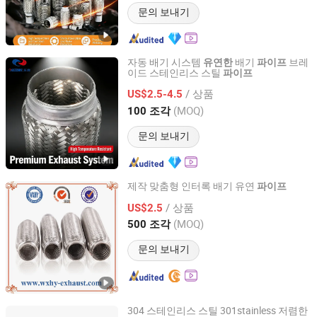
문의 보내기
자동 배기 시스템
배기
브레
유연한
파이프
이드 스테인리스 스틸
파이프
Zhe Jiang Yue Ding Corrugated Tube Co., Ltd.
/ 상품
US$2.5-4.5
Zhejiang, China
이후 2007
(MOQ)
100 조각
문의 보내기
제작 맞춤형 인터록 배기 유연
파이프
WUXI XISHAN HUANYU METAL HOSE CO., LTD.
/ 상품
US$2.5
(MOQ)
500 조각
Jiangsu, China
이후 2007
문의 보내기
304 스테인리스 스틸 301stainless 저렴한