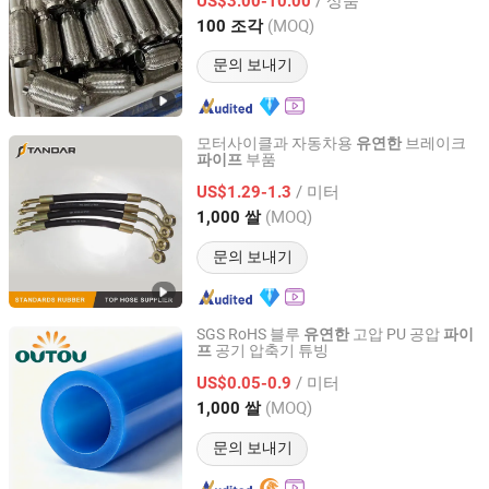
US$3.00-10.00
Jiangxi, China
이후 2017
(MOQ)
100 조각
문의 보내기
모터사이클과 자동차용
브레이크
유연한
부품
파이프
Shijiazhuang Standards Rubber Products Trading Co., Ltd.
/ 미터
US$1.29-1.3
Hebei, China
이후 2012
(MOQ)
1,000 쌀
문의 보내기
SGS RoHS 블루
고압 PU 공압
유연한
파이
공기 압축기 튜빙
프
Suzhou Outou Pneumatic Technology Co., Ltd.
/ 미터
US$0.05-0.9
Jiangsu, China
이후 2024
(MOQ)
1,000 쌀
문의 보내기