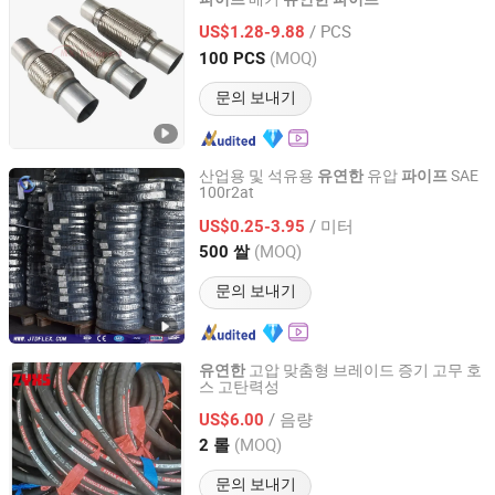
Qingdao Mingxin Industries Co., Ltd.
/ PCS
US$1.28-9.88
Shandong, China
이후 2019
(MOQ)
100 PCS
문의 보내기
산업용 및 석유용
유압
SAE
유연한
파이프
100r2at
Juye Jintongda Pipe Industry Co., Ltd
/ 미터
US$0.25-3.95
Shandong, China
이후 2024
(MOQ)
500 쌀
문의 보내기
고압 맞춤형 브레이드 증기 고무 호
유연한
스 고탄력성
Shijiazhuang Continent Rubber & Plastic Co., Ltd.
/ 음량
US$6.00
Hebei, China
이후 2026
(MOQ)
2 롤
문의 보내기