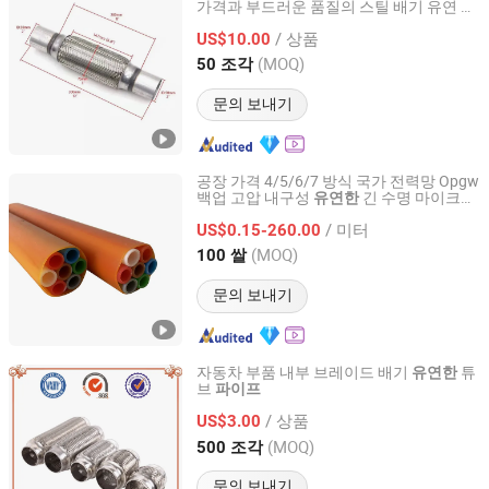
가격과 부드러운 품질의 스틸 배기 유연
파
Dezhou Qicheng Car Accessories Co., Ltd
이프
/ 상품
US$10.00
Shandong, China
이후 2026
(MOQ)
50 조각
문의 보내기
공장 가격 4/5/6/7 방식 국가 전력망 Opgw
백업 고압 내구성
긴 수명 마이크로
유연한
Shandong Hengde Plastic Co., Ltd
덕트 번들 튜브 HDPE
파이프
/ 미터
US$0.15-260.00
Shandong, China
이후 2026
(MOQ)
100 쌀
문의 보내기
자동차 부품 내부 브레이드 배기
튜
유연한
브
파이프
WUXI XISHAN HUANYU METAL HOSE CO., LTD.
/ 상품
US$3.00
Jiangsu, China
이후 2007
(MOQ)
500 조각
문의 보내기