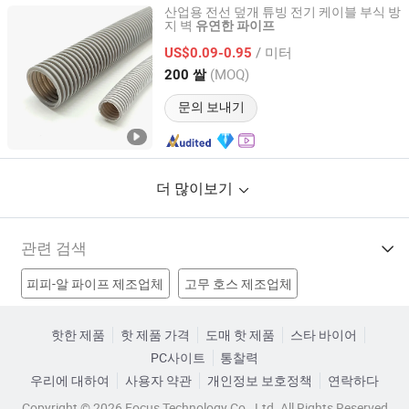
산업용 전선 덮개 튜빙 전기 케이블 부식 방
지 벽
유연한
파이프
DONG GUAN FUYUXUAN ELECTRONICS CO., LTD.
/ 미터
US$0.09-0.95
Guangdong, China
이후 2018
(MOQ)
200 쌀
문의 보내기
더 많이보기
관련 검색
피피-알 파이프 제조업체
고무 호스 제조업체
실리콘 튜브 제조업체
유연한 파이프 튜브 제조업체
핫한 제품
핫 제품 가격
도매 핫 제품
스타 바이어
PC사이트
통찰력
유연한 강철 파이프 공장
유연한 파이프 연결구 공장
우리에 대하여
사용자 약관
개인정보 보호정책
연락하다
스테인리스 유연한 파이프 공장
배기 파이프 공장
Copyright © 2026 Focus Technology Co., Ltd. All Rights Reserved