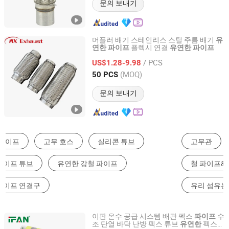
문의 보내기
머플러 배기 스테인리스 스틸 주름 배기
유
플렉시 연결
연한
파이프
유연한
파이프
Qingdao Mingxin Industries Co., Ltd.
/ PCS
US$1.28-9.98
Shandong, China
이후 2019
(MOQ)
50 PCS
문의 보내기
고무관
플라스틱 파이프&튜브
커플링
철 파이프&튜브
동 파이프&튜브
유리 섬유는 플라스틱을 강화, 유리 섬유 플라스틱을 강화
이판 온수 공급 시스템 배관 펙스
수
파이프
조 단열 바닥 난방 펙스 튜브
펙스
유연한
Zhuji Fengfan Piping Co., Ltd.