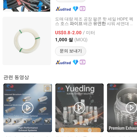
도매 대량 제조 공장 팔콘 핫 세일 HDPE 펙
스 호스
배관
샤워 세면대 저
파이프
유연한
Beijing Soho Building Materials Group Co. Ltd.
렴한 가격
/ 미터
US$0.8-2.00
Beijing, China
이후 2025
(MOQ)
1,000 쌀
문의 보내기
관련 동영상