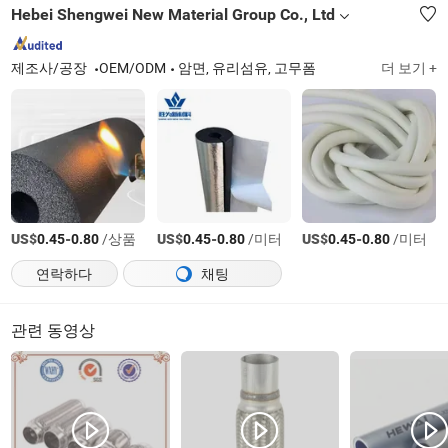
Hebei Shengwei New Material Group Co., Ltd
제조사/공장
OEM/ODM
암면, 유리섬유, 고무폼
더 보기 +
US$
-
/상품
US$
-
/미터
US$
-
/미터
0.45
0.80
0.45
0.80
0.45
0.80
연락하다
채팅
관련 동영상