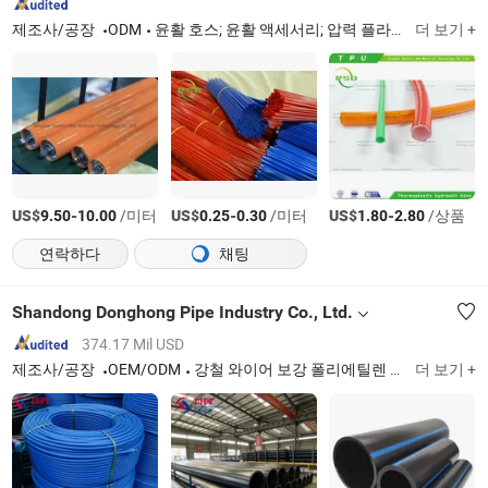
제조사/공장
ODM
윤활 호스; 윤활 액세서리; 압력 플라스틱 튜브; 테스트 호스 및 피팅; R7 호스; R8 호스; TPU 호스
더 보기 +
US$
-
/미터
US$
-
/미터
US$
-
/상품
9.50
10.00
0.25
0.30
1.80
2.80
연락하다
채팅
Shandong Donghong Pipe Industry Co., Ltd.
374.17 Mil USD
제조사/공장
OEM/ODM
강철 와이어 보강 폴리에틸렌 복합 파이프, 고밀도 폴리에틸렌 파이프, 폴리에틸렌 파이프, 강철 파이프
더 보기 +