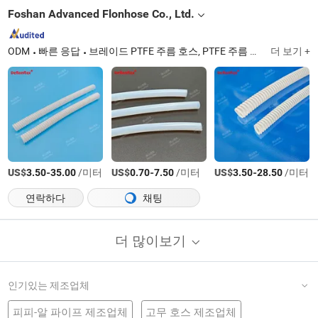
Foshan Advanced Flonhose Co., Ltd.
ODM
빠른 응답
브레이드 PTFE 주름 호스, PTFE 주름 호스, PTFE 호스, FEP PFA 호스
더 보기 +
US$
-
/미터
US$
-
/미터
US$
-
/미터
3.50
35.00
0.70
7.50
3.50
28.50
연락하다
채팅
더 많이보기
인기있는 제조업체
피피-알 파이프 제조업체
고무 호스 제조업체