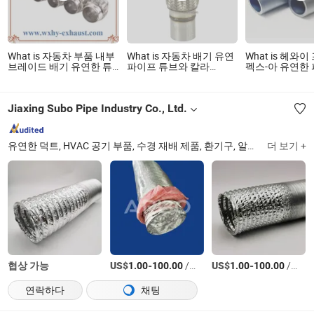
What is 자동차 부품 내부
What is 자동차 배기 유연
What is 헤와
브레이드 배기 유연한 튜
파이프 튜브와 칼라
펙스-아 유연한
브 파이프
45mm/48mm/51mm/57/63/76mm
소 차단 기능 
Jiaxing Subo Pipe Industry Co., Ltd.
유연한 덕트, HVAC 공기 부품, 수경 재배 제품, 환기구, 알루미늄 테이프, 공기 필터, 덕트 팬, 반사 필름
더 보기 +
협상 가능
US$
-
/상품
US$
-
/상품
1.00
100.00
1.00
100.00
연락하다
채팅