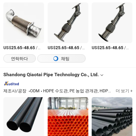
US$
-
/상품
US$
-
/상품
US$
-
/상품
25.65
48.65
25.65
48.65
25.65
48.65
연락하다
채팅
Shandong Qiaotai Pipe Technology Co., Ltd.
제조사/공장
ODM
HDPE 수도관, PE 농업 관개관, HDPE 배수관, PE 소화전용수관, HDPE 이중벽 골판지관, PE 비굴착 풀관, 강철 스트립 보강 PE 관, Mpp 전력 케이블 보호관
더 보기 +