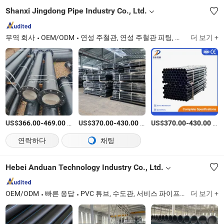
Shanxi Jingdong Pipe Industry Co., Ltd.
무역 회사
OEM/ODM
연성 주철관, 연성 주철관 피팅, 연성 주철 맨홀 뚜껑
더 보기 +
US$
-
/tons
US$
-
/티
US$
-
/티
366.00
469.00
370.00
430.00
370.00
430.00
연락하다
채팅
Hebei Anduan Technology Industry Co., Ltd.
OEM/ODM
빠른 응답
PVC 튜브, 수도관, 서비스 파이프, 배수관, HDPE 투수관, 전력 통신관, 점적 관개 테이프, 물 배수관, PVC 플라스틱 파이프, PVC 파이프
더 보기 +