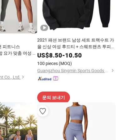
2021 패션 브랜드 남성 세트 트랙수트 가
션 피트니스
을 신상 여성 후드티 + 스웨트팬츠 투피스
조합 요가 맞춤 여성 의
수트 후드 캐주얼 세트 남성 의류
US$
8.50
-
10.50
0
100 pieces
(MOQ)
Guangzhou Singmin Sports Goods Co., Ltd.
t Co., Ltd.
문의 보내기