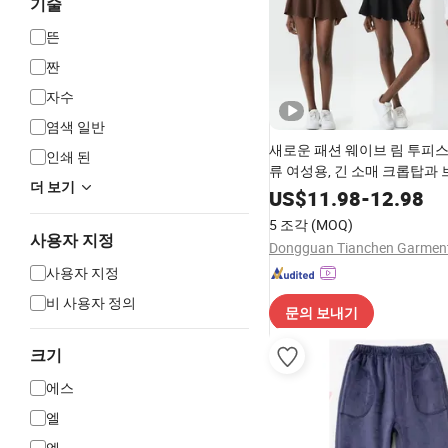
기술
뜬
짠
자수
염색 일반
새로운 패션 웨이브 림 투피스
인쇄 된
류 여성용, 긴 소매 크롭탑과 
더 보기
하이 웨이스트 러플 골프 스커
US$
11.98
-
12.98
클볼 의상
5 조각
(MOQ)
사용자 지정
사용자 지정
비 사용자 정의
문의 보내기
크기
에스
엘
엠