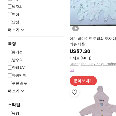
남자의
여성
남성
더 보기
아기 바디수트 로퍼와 모자 
특징
의류 제품
US$
7.30
통기성
1 세트
(MOQ)
방수의
Guangzhou City Zhiqi Trading
안티 UV
바람막이
문의 보내기
수분 흡수
더 보기
스타일
유행