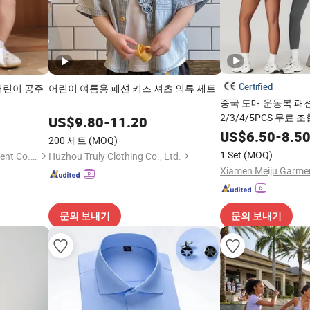
Certified
어린이 공주
어린이 여름용 패션 키즈 셔츠 의류 세트
중국 도매 운동복 패
2/3/4/5PCS 무료 
US$
9.80
-
11.20
류
US$
6.50
-
8.5
200 세트
(MOQ)
1 Set
(MOQ)
Guangzhou Jingsheng Garment Co., Ltd.
Huzhou Truly Clothing Co., Ltd.
Xiamen Meiju Garmen
문의 보내기
문의 보내기