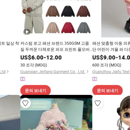
세트 일상 착
커스텀 로고 패션 브랜드 350GSM 고품
패션 맞춤형 아동 의
질 두꺼운 다채로운 퍼프 프린트 풀오버
단 어린이 겨울 퍼 다
루즈 크루넥 남성 스웨트셔츠 의류
US$
6.00
-
12.00
US$
9.00
-
14.
30 조각
(MOQ)
600 조각
(MOQ)
Ltd
Guanxian Jinfang Garment Co., Ltd.
Quanzhou Jiafu Texti
문의 보내기
문의 보내기