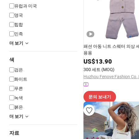
유럽​​과 미국
영국
힙합
민족
더 보기
패션 아동 니트 스웨터 의상 
용용
색
US$
13.90
300 세트
(MOQ)
검은
Huzhou Fenove Fashion Co.,
화이트
푸른
문의 보내기
녹색
붉은
더 보기
자료