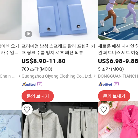
브이넥 요가
프리미엄 남성 스프레드 칼라 프렌치 커
새로운 패션 디자인 5
 캐주얼 스
프 링크 주름 방지 셔츠 패션 의류
관 피트니스 세트 여성
디한 운동복 스포츠웨
US$
8.90
-
11.80
US$
6.98
-
9.8
브라 섹시 요가 의류
700 조각
(MOQ)
5 조각
(MOQ)
Shenzhen Energy Pig Supply Chain Management Co., Ltd.
Guangzhou Qiyang Clothing Co., Ltd.
문의 보내기
문의 보내기