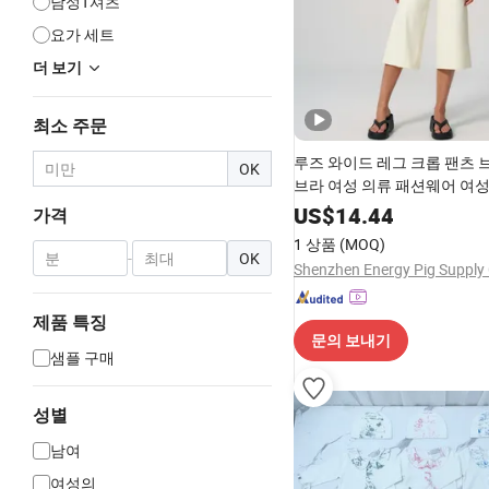
남성T셔츠
요가 세트
더 보기
최소 주문
루즈 와이드 레그 크롭 팬츠 
OK
브라 여성 의류 패션웨어 여성
포츠 의상
US$
14.44
가격
1 상품
(MOQ)
-
OK
제품 특징
문의 보내기
샘플 구매
성별
남여
여성의