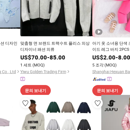
패션 디자인
맞춤형 면 브랜드 트랙수트 플리스 의상
아기 옷 소녀용 단색 
디자이너 패션 의류
이드 레그 바지 2PC
의류
US$
70.00
-
85.00
US$
2.00
-
8.0
1 세트
(MOQ)
5 조각
(MOQ)
 Co., Ltd
Yiwu Golden Trading Firm
문의 보내기
문의 보내기