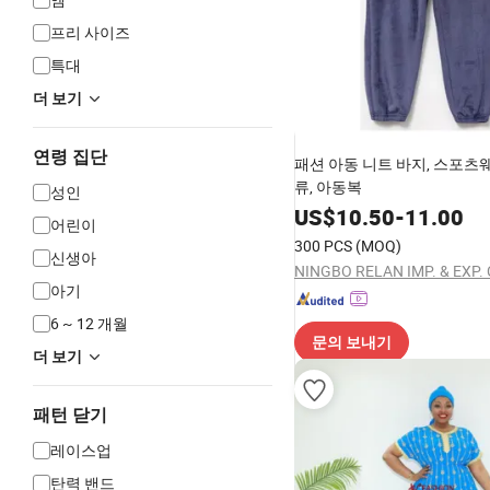
프리 사이즈
특대
더 보기
연령 집단
패션 아동 니트 바지, 스포츠웨
류, 아동복
성인
US$
10.50
-
11.00
어린이
300 PCS
(MOQ)
신생아
NINGBO RELAN IMP. & EXP. C
아기
6 ~ 12 개월
문의 보내기
더 보기
패턴 닫기
레이스업
탄력 밴드