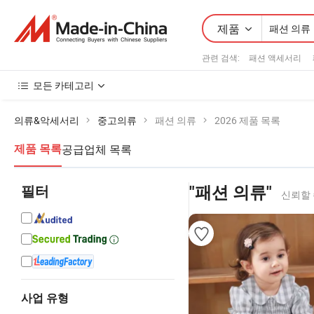
제품
관련 검색:
패션 액세서리
모든 카테고리
의류&악세서리
중고의류
패션 의류
2026 제품 목록
공급업체 목록
제품 목록
필터
"패션 의류"
신뢰할 
사업 유형