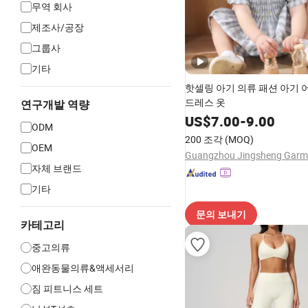
무역 회사
제조사/공장
그룹사
기타
핫셀링 아기 의류 패션 아기 
드레스 옷
연구개발 역량
US$
7.00
-
9.00
ODM
200 조각
(MOQ)
OEM
자체 브랜드
기타
문의 보내기
카테고리
중고의류
애완동물의류&액세서리
짐 피트니스 세트