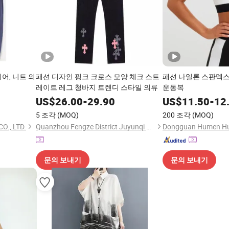
어, 니트 의
패션 디자인 핑크 크로스 모양 체크 스트
패션 나일론 스판덱스
레이트 레그 청바지 트렌디 스타일 의류
운동복
US$
26.00
-
29.90
US$
11.50
-
12
5 조각
(MOQ)
200 조각
(MOQ)
O., LTD.
Quanzhou Fengze District Juyunqi Network Technology Co., Ltd.
문의 보내기
문의 보내기