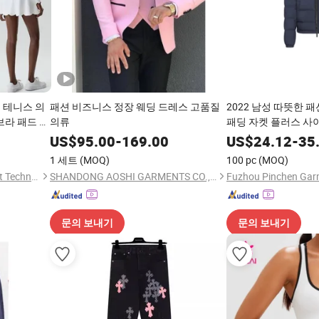
 테니스 의
패션 비즈니스 정장 웨딩 드레스 고품질
2022 남성 따뜻한 
브라 패드 +
의류
패딩 자켓 플러스 사
트 세트 피
US$
95.00
-
169.00
US$
24.12
-
35
1 세트
(MOQ)
100 pc
(MOQ)
Dongguan Tianchen Garment Technology Co., Ltd.
SHANDONG AOSHI GARMENTS CO., LTD.
Fuzhou Pinchen Garm
문의 보내기
문의 보내기