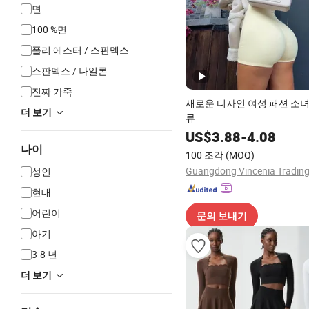
면
100 %면
폴리 에스터 / 스판덱스
스판덱스 / 나일론
진짜 가죽
새로운 디자인 여성 패션 소녀
더 보기
류
US$
3.88
-
4.08
나이
100 조각
(MOQ)
성인
현대
어린이
문의 보내기
아기
3-8 년
더 보기