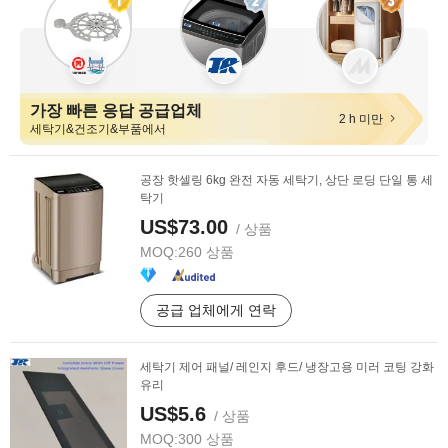
가장 빠른 응답 공급업체
2 h 미만
세탁기&건조기&부품에서
공장 핫셀링 6kg 완전 자동 세탁기, 상단 로딩 단일 통 세
탁기
US$73.00
/ 상품
MOQ:
260 상품
공급 업체에게 연락
세탁기 제어 패널/ 레인지 후드/ 냉장고용 미러 코팅 강화
유리
US$5.6
/ 상품
MOQ:
300 상품