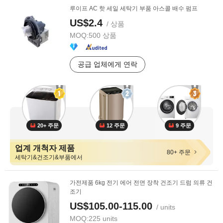
루이프 AC 핫 세일 세탁기 부품 아스콜 배수 펌프
US$2.4
/ 상품
MOQ:
500 상품
공급 업체에게 연락
20+ 주문
12 주문
9 주문
업계 개척자 제품
80+ 주문
세탁기&건조기&부품에서
가전제품 6kg 전기 에어 전면 장착 건조기 드럼 의류 건
조기
US$105.00-115.00
/ units
MOQ:
225 units